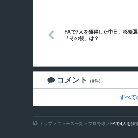
FAで7人を獲得した中日、移籍

「その後」は？
コメント

（0件）
すべて
トップ
>
ニュース一覧
>
プロ野球
>
FAで4人を