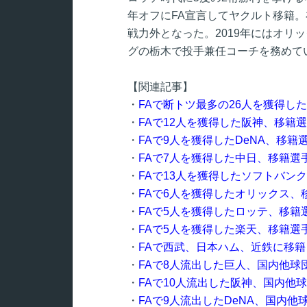
年オフにFA宣言してヤクルト移籍。在
戦力外となった。2019年にはオリ
グの栃木で投手兼任コーチを務めて
【関連記事】
・
FAで断トツ最多の26人を獲得し
・
FAで12人を獲得した阪神、移籍
・
FAで9人を獲得したDeNA、移
・
FAで7人を獲得した中日、移籍選
・
FAで13人を獲得したソフトバン
・
FAで6人を獲得したオリックス、
・
FAで5人を獲得したロッテ、移籍
・
FAで5人を獲得した楽天、移籍選
・
FAで西武、日本ハム、近鉄に移
・
FAで8人流出した巨人、国内他球
・
FAで10人流出した阪神、国内他
・
FAで9人流出したDeNA、国内