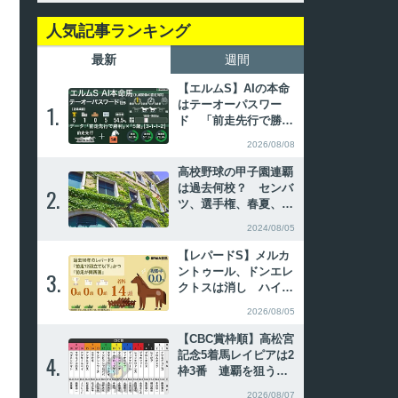
人気記事ランキング
最新
週間
【エルムS】AIの本命
はテーオーパスワー
1.
1.
ド 「前走先行で勝利
×5歳」は単回収率70
2026/08/08
0%超
高校野球の甲子園連覇
は過去何校？ センバ
2.
2.
ツ、選手権、春夏、夏
春の連続優勝を振り返
2024/08/05
る
【レパードS】メルカ
ントゥール、ドンエレ
3.
3.
クトスは消し ハイブ
リッド式消去法
2026/08/05
【CBC賞枠順】高松宮
記念5着馬レイピアは2
4.
4.
枠3番 連覇を狙うイ
ンビンシブルパパは6
2026/08/07