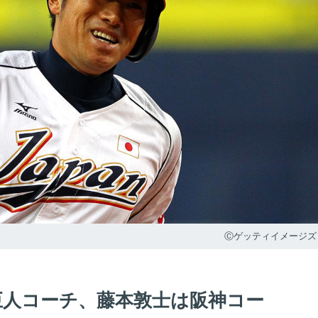
Ⓒゲッティイメージズ
巨人コーチ、藤本敦士は阪神コー