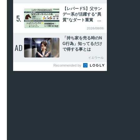
枠12番
【レパードS】父サン
デー系が活躍する“異
5.
5.
質”なダート重賞 傾
向合致の注目2頭
2026/08/06
「持ち家を売る時のN
G行為」知ってるだけ
AD
AD
で得する事とは
イエウール
Recommended by