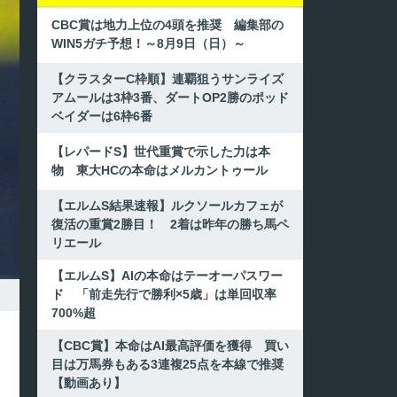
CBC賞は地力上位の4頭を推奨 編集部の
WIN5ガチ予想！～8月9日（日）～
【クラスターC枠順】連覇狙うサンライズ
アムールは3枠3番、ダートOP2勝のポッド
ベイダーは6枠6番
【レパードS】世代重賞で示した力は本
物 東大HCの本命はメルカントゥール
【エルムS結果速報】ルクソールカフェが
復活の重賞2勝目！ 2着は昨年の勝ち馬ペ
リエール
【エルムS】AIの本命はテーオーパスワー
ド 「前走先行で勝利×5歳」は単回収率
700%超
【CBC賞】本命はAI最高評価を獲得 買い
目は万馬券もある3連複25点を本線で推奨
【動画あり】