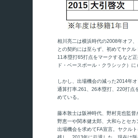
相川亮二は横浜時代の2008年オフ
との契約には至らず、初めてヤクルト
11本塁打65打点をマークするなど正
ド・ベースボール・クラシック）に
しかし、出場機会の減った2014年
通算打率.261、26本塁打、220
めている。
藤本敦士は阪神時代、野村克也監督
野恵一や関本健太郎、大和らとセカン
出場機会を求めてFA宣言。ヤクルトに
残し、2013年に引退した。現在は