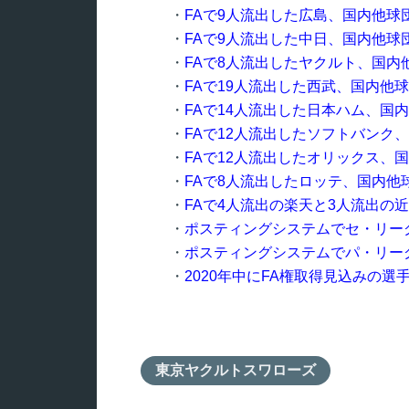
・
FAで9人流出した広島、国内他球
・
FAで9人流出した中日、国内他球
・
FAで8人流出したヤクルト、国
・
FAで19人流出した西武、国内他
・
FAで14人流出した日本ハム、国
・
FAで12人流出したソフトバンク
・
FAで12人流出したオリックス、
・
FAで8人流出したロッテ、国内
・
FAで4人流出の楽天と3人流出の
・
ポスティングシステムでセ・リー
・
ポスティングシステムでパ・リー
・
2020年中にFA権取得見込みの
東京ヤクルトスワローズ