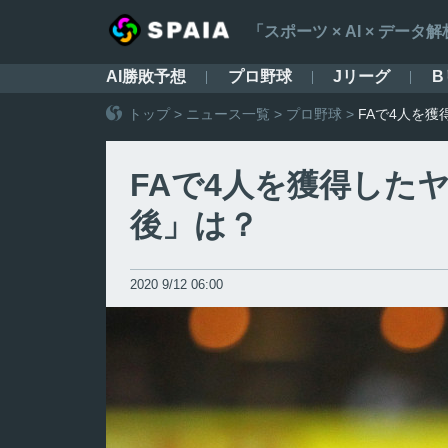
「スポーツ × AI × デ
AI勝敗予想
プロ野球
Jリーグ
B
トップ
>
ニュース一覧
>
プロ野球
>
FAで4人を
FAで4人を獲得した
後」は？
2020 9/12 06:00