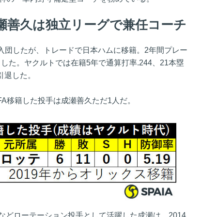
瀬善久は独立リーグで兼任コーチ
入団したが、トレードで日本ハムに移籍。2年間プレー
りした。ヤクルトでは在籍5年で通算打率.244、21本塁
に引退した。
FA移籍した投手は成瀬善久ただ1人だ。
などローテーション投手として活躍した成瀬は、2014