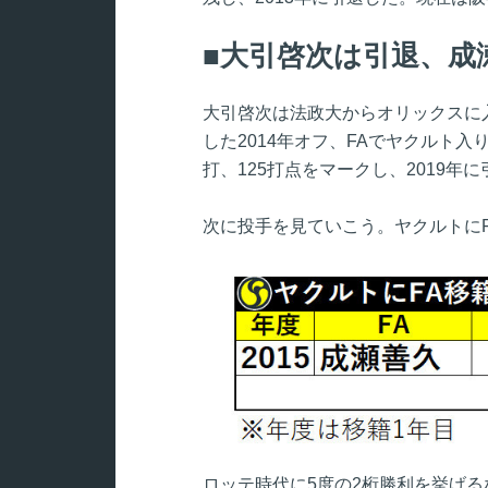
大引啓次は引退、成
大引啓次は法政大からオリックスに
した2014年オフ、FAでヤクルト入
打、125打点をマークし、2019年
次に投手を見ていこう。ヤクルトに
ロッテ時代に5度の2桁勝利を挙げる