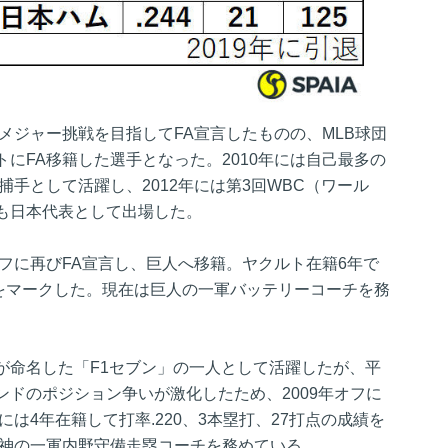
、メジャー挑戦を目指してFA宣言したものの、MLB球団
にFA移籍した選手となった。2010年には自己最多の
捕手として活躍し、2012年には第3回WBC（ワール
も日本代表として出場した。
オフに再びFA宣言し、巨人へ移籍。ヤクルト在籍6年で
打点をマークした。現在は巨人の一軍バッテリーコーチを務
が命名した「F1セブン」の一人として活躍したが、平
ドのポジション争いが激化したため、2009年オフに
は4年在籍して打率.220、3本塁打、27打点の成績を
阪神の一軍内野守備走塁コーチを務めている。