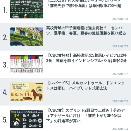
【エルムS】AIの本命はテーオーパスワード
「前走先行で勝利×5歳」は単回収率700%超
1.
2026/08/08
高校野球の甲子園連覇は過去何校？ センバ
ツ、選手権、春夏、夏春の連続優勝を振り返る
2.
2024/08/05
【CBC賞枠順】高松宮記念5着馬レイピアは2枠
3番 連覇を狙うインビンシブルパパは6枠12番
3.
2026/08/07
【レパードS】メルカントゥール、ドンエレク
トスは消し ハイブリッド式消去法
4.
2026/08/05
【CBC賞】スプリント2戦目で上積み十分のデ
ィアナザールに注目 「前走上がり3F4位以
5.
下」の好走率が高い
2026/08/04