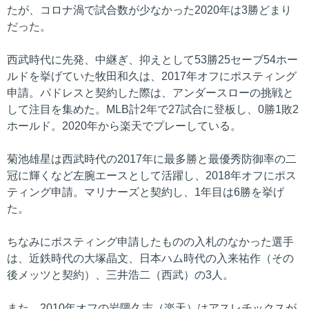
たが、コロナ渦で試合数が少なかった2020年は3勝どまり
だった。
西武時代に先発、中継ぎ、抑えとして53勝25セーブ54ホー
ルドを挙げていた牧田和久は、2017年オフにポスティング
申請。パドレスと契約した際は、アンダースローの挑戦と
して注目を集めた。MLB計2年で27試合に登板し、0勝1敗2
ホールド。2020年から楽天でプレーしている。
菊池雄星は西武時代の2017年に最多勝と最優秀防御率の二
冠に輝くなど左腕エースとして活躍し、2018年オフにポス
ティング申請。マリナーズと契約し、1年目は6勝を挙げ
た。
ちなみにポスティング申請したものの入札のなかった選手
は、近鉄時代の大塚晶文、日本ハム時代の入来祐作（その
後メッツと契約）、三井浩二（西武）の3人。
また、2010年オフの岩隈久志（楽天）はアスレチックスが