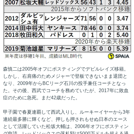
森慎二は2005年オフにポスティングでデビルレイズ移籍。
しかし、右肩痛のためメジャーで登板できないまま退団と
なり、2009年からBCリーグ石川の投手兼任コーチとなっ
た。その後、西武でコーチを務めていたが、2017年に敗血
症のために急死。まだ42歳だった。
甲子園で春夏連覇して西武入りし、ルーキーイヤーから3年
連続最多勝に輝くなど、押しも押されもせぬ日本のエース
として活躍していた松坂大輔は、2006年オフにポスティン
グ申請。レッドソックスの落札額は5000万ドルを超える過