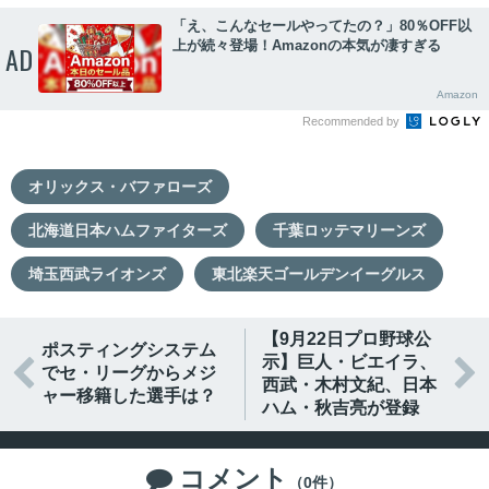
「え、こんなセールやってたの？」80％OFF以
上が続々登場！Amazonの本気が凄すぎる
AD
Amazon
Recommended by
オリックス・バファローズ
北海道日本ハムファイターズ
千葉ロッテマリーンズ
埼玉西武ライオンズ
東北楽天ゴールデンイーグルス
【9月22日プロ野球公
ポスティングシステム
示】巨人・ビエイラ、


でセ・リーグからメジ
西武・木村文紀、日本
ャー移籍した選手は？
ハム・秋吉亮が登録
コメント

（0件）