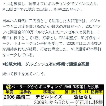
トルを獲得し、同年オフにポスティングでツインズ入り。
MLB計2年で71試合に出場し、打率.215だった。
日本ハム時代に二刀流として活躍した大谷翔平は、メジャ
ーでも二刀流を貫けるのかが最大の注目だった。2017年オ
フに譲渡金2000万ドルで入札したエンゼルスと契約し、1
年目に投手として4勝、打者として22本塁打、61打点をマ
ーク。トミー・ジョン手術を受けて、2020年は二刀流復活
が期待されたが結局、打者に専念した。MLB通算47本塁打
をマークしている。
松坂大輔、ダルビッシュ有の移籍で譲渡金高騰
続いて投手を見ていこう。