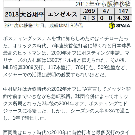
ポスティングシステムを世に知らしめたのはイチローだっ
た。オリックス時代、7年連続首位打者に輝くなど日本球界
最高のヒットマンは、2000年オフにポスティング申請。マ
リナーズの入札額は1300万ドル超と伝えられた。その後、
MLB通算3089安打、117本塁打、780打点、509盗塁など、
メジャーでの活躍は説明の必要すらないほどだ。
中村紀洋は近鉄時代の2002年オフにFA宣言してメッツと契
約寸前までいきながら急転残留。球団合併によってオリッ
クス所属となった2年後の2004年オフ、ポスティングでド
ジャースに移籍した。しかし、シーズンの大半を3Aで過ご
し、1年で帰国した。
西岡剛はロッテ時代の2010年に首位打者と最多安打のタイ