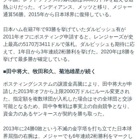
熱ぶりだった。インディアンス、メッツと移り、メジャー
通算56勝。2015年から日本球界に復帰している。
日本ハム在籍7年で93勝を挙げていたダルビッシュ有が
2011年オフにポスティング申請すると、レンジャーズが史
上最高の5170万3411ドルで落札。ダルビッシュも期待に応
えて、1年目から3年連続2桁勝利を挙げた。2020年は8勝を
挙げて最多勝が確定している。
田中将大、牧田和久、菊池雄星が続く
ポスティングシステムの譲渡金高騰により、田中将大が申
請した2013年オフから上限2000万ドルにルール変更され
た。指定額を複数球団が入札した場合はその全球団と交渉
可能となるため、田中争奪戦は事実上の自由競争となり、
資金力のあるヤンキースが契約を勝ち取った。
2013年に24勝0敗という不滅の金字塔を打ち立てた日本球
界屈指の右腕は、メジャーでも6年連続2桁勝利をマークし