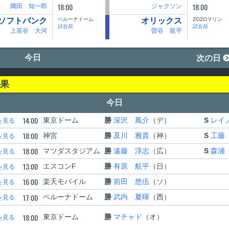
18:00
18:00
隅田 知一郎
ジャクソン
ベルーナドーム
ZOZOマリン
ソフトバンク
オリックス
試合前
試合前
上茶谷 大河
曽谷 龍平
今日
次の日
結果
今日
14:00
東京ドーム
勝
深沢 鳳介
（デ）
S
レイ
を見る
18:00
神宮
勝
及川 雅貴
（神）
S
工藤
を見る
18:00
マツダスタジアム
勝
遠藤 淳志
（広）
S
森浦
を見る
13:00
エスコンF
勝
有原 航平
（日）
を見る
16:00
楽天モバイル
勝
前田 悠伍
（ソ）
を見る
17:00
ベルーナドーム
勝
武内 夏暉
（西）
を見る
18:00
東京ドーム
勝
マチャド
（オ）
を見る