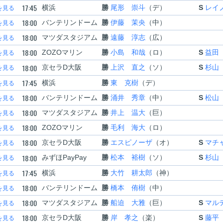
17:45
横浜
勝
尾形 崇斗
（デ）
S
レイ
を見る
18:00
バンテリンドーム
勝
伊藤 茉央
（中）
を見る
18:00
マツダスタジアム
勝
遠藤 淳志
（広）
を見る
18:00
ZOZOマリン
勝
小島 和哉
（ロ）
S
益田
を見る
18:00
京セラD大阪
勝
上沢 直之
（ソ）
S
杉山
を見る
17:45
横浜
勝
東 克樹
（デ）
を見る
18:00
バンテリンドーム
勝
涌井 秀章
（中）
S
松山
を見る
18:00
マツダスタジアム
勝
井上 温大
（巨）
を見る
18:00
ZOZOマリン
勝
毛利 海大
（ロ）
を見る
18:00
京セラD大阪
勝
エスピノーザ
（オ）
S
マチ
を見る
18:00
みずほPayPay
勝
松本 裕樹
（ソ）
S
杉山
を見る
17:45
横浜
勝
大竹 耕太郎
（神）
を見る
18:00
バンテリンドーム
勝
橋本 侑樹
（中）
を見る
18:00
マツダスタジアム
勝
船迫 大雅
（巨）
S
マル
を見る
18:00
京セラD大阪
勝
岸 孝之
（楽）
S
藤平
を見る