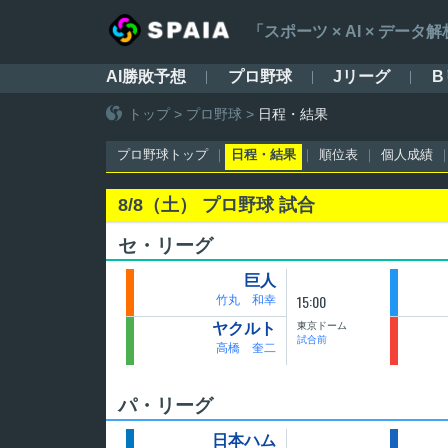
「スポーツ × AI × デ
AI勝敗予想
プロ野球
Jリーグ
B
トップ
>
プロ野球
>
日程・結果
プロ野球トップ
日程・結果
順位表
個人成績
8/8（土） プロ野球 試合
セ・リーグ
巨人
15:00
竹丸 和幸
東京ドーム
ヤクルト
試合前
高橋 奎二
パ・リーグ
日本ハム