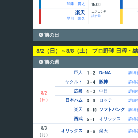
15:00
加藤 貴之
エスコンF
楽天
試合前
早川 隆久

前の日
8/2（日）～8/8（土） プロ野球 日程・

前の週
1
-
2
巨人
DeNA
詳細
3
-
4
ヤクルト
阪神
詳細
4
-
3
広島
中日
詳細
8/2
（日）
3
-
0
日本ハム
ロッテ
詳細
6
-
10
楽天
ソフトバンク
詳細
5
-
1
西武
オリックス
詳細
8/3
9
-
6
オリックス
楽天
詳細
（月）