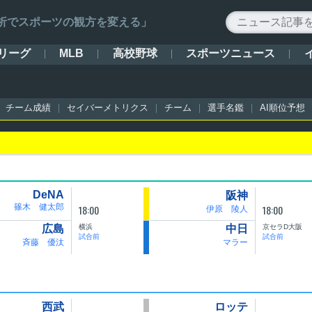
ータ解析でスポーツの観方を変える」
リーグ
高校野球
スポーツニュース
MLB
チーム成績
セイバーメトリクス
チーム
選手名鑑
AI順位予想
DeNA
阪神
篠木 健太郎
18:00
18:00
伊原 陵人
横浜
京セラD大阪
広島
中日
試合前
試合前
斉藤 優汰
マラー
西武
ロッテ