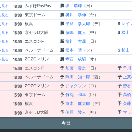
18:00
みずほPayPay
勝
堀 瑞輝
（日）
を見る
18:00
東京ドーム
勝
奥川 恭伸
（ヤ）
を見る
18:00
横浜
勝
平良 拳太郎
（デ）
S
レイ
を見る
18:00
京セラD大阪
勝
藤嶋 健人
（中）
S
松山
を見る
18:00
エスコンF
勝
柳川 大晟
（日）
を見る
18:00
ベルーナドーム
勝
松本 晴
（ソ）
S
杉山
を見る
18:00
ZOZOマリン
勝
寺西 成騎
（オ）
を見る
15:00
エスコンF
予
加藤 貴之
（日）
予
早川
18:00
ベルーナドーム
予
隅田 知一郎
（西）
予
上茶
18:00
ZOZOマリン
予
ジャクソン
（ロ）
予
曽谷
15:00
東京ドーム
予
竹丸 和幸
（巨）
予
高橋
18:00
横浜
予
篠木 健太郎
（デ）
予
斉藤
18:00
京セラD大阪
予
伊原 陵人
（神）
予
マラ
今日