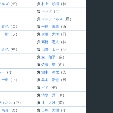
ノルズ
（デ）
負
村上 頌樹
（神）
負
キハダ
（ヤ）
負
マルティネス
（巨）
 直也
（ロ）
負
平良 海馬
（西）
 一樹
（ソ）
負
伊藤 大海
（日）
負
高橋 遥人
（神）
 晋也
（中）
負
山野 太一
（ヤ）
負
森 翔平
（広）
負
佐藤 爽
（西）
ャド
（オ）
負
瀧中 瞭太
（楽）
 一樹
（ソ）
負
島本 浩也
（日）
負
ビド
（デ）
負
清水 昇
（ヤ）
ティネス
（巨）
負
辻 大雅
（広）
 尚真
（楽）
負
田嶋 大樹
（オ）