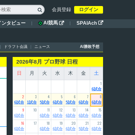
会員登録
ログイン

AI競馬
インタビュー
SPAIAch


ドラフト会議
ニュース
AI勝敗予想
2026年8月 プロ野球 日程
日
月
火
水
木
金
土
1
6試合
2
3
4
5
6
7
8
6試合
1試合
5試合
6試合
5試合
6試合
6試合
9
10
11
12
13
14
15
6試合
6試合
6試合
6試合
6試合
6試合
16
17
18
19
20
21
22
6試合
6試合
6試合
6試合
5試合
6試合