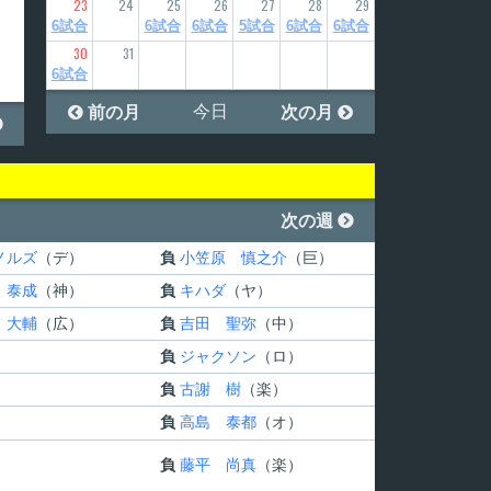
23
24
25
26
27
28
29
6試合
6試合
6試合
5試合
6試合
6試合
30
31
6試合
今日

前の月
次の月


次の週

ノルズ
（デ）
負
小笠原 慎之介
（巨）
 泰成
（神）
負
キハダ
（ヤ）
 大輔
（広）
負
吉田 聖弥
（中）
負
ジャクソン
（ロ）
負
古謝 樹
（楽）
負
高島 泰都
（オ）
負
藤平 尚真
（楽）