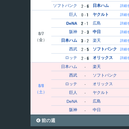
2
-
6
ソフトバンク
日本ハム
詳細
0
-
1
巨人
ヤクルト
詳細
2
-
1
広島
DeNA
詳細
2
-
3
阪神
中日
詳細
8/7
（金）
3
-
2
日本ハム
楽天
詳細
2
-
5
西武
ソフトバンク
詳細
2
-
6
ロッテ
オリックス
詳細
-
日本ハム
楽天
-
西武
ソフトバンク
-
ロッテ
オリックス
8/8
（土）
-
巨人
ヤクルト
-
広島
DeNA
-
阪神
中日

前の週