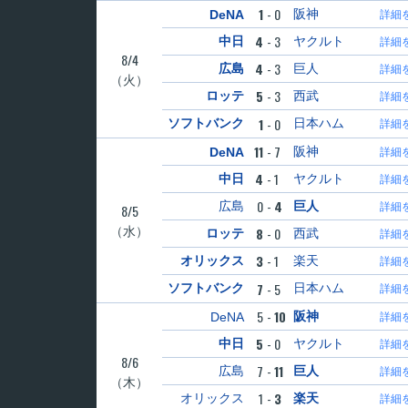
1
-
0
阪神
DeNA
詳細
4
-
3
中日
ヤクルト
詳細
8/4
4
-
3
広島
巨人
詳細
（火）
5
-
3
ロッテ
西武
詳細
1
-
0
ソフトバンク
日本ハム
詳細
11
-
7
阪神
DeNA
詳細
4
-
1
中日
ヤクルト
詳細
0
-
4
広島
巨人
詳細
8/5
（水）
8
-
0
ロッテ
西武
詳細
3
-
1
オリックス
楽天
詳細
7
-
5
ソフトバンク
日本ハム
詳細
5
-
10
阪神
DeNA
詳細
5
-
0
中日
ヤクルト
詳細
8/6
7
-
11
広島
巨人
詳細
（木）
1
-
3
オリックス
楽天
詳細