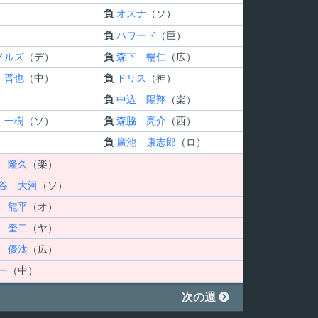
負
オスナ
（ソ）
負
ハワード
（巨）
ノルズ
（デ）
負
森下 暢仁
（広）
 晋也
（中）
負
ドリス
（神）
負
中込 陽翔
（楽）
 一樹
（ソ）
負
森脇 亮介
（西）
負
廣池 康志郎
（ロ）
 隆久
（楽）
谷 大河
（ソ）
 龍平
（オ）
 奎二
（ヤ）
 優汰
（広）
ー
（中）
次の週
