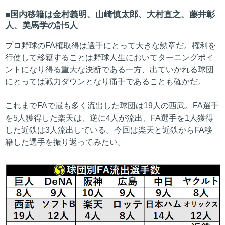
国内移籍は金村義明、山崎慎太郎、大村直之、藤井彰
人、美馬学の計5人
プロ野球のFA権取得は選手にとって大きな勲章だ。権利を
行使して移籍することは野球人生においてターニングポイ
ントになり得る重大な決断である一方、出ていかれる球団
にとっては戦力ダウンとなり痛手であることも確かだ。
これまでFAで最も多く流出した球団は19人の西武。FA選手
を5人獲得した楽天は、逆に4人が流出、FA選手を1人獲得
した近鉄は3人流出している。今回は楽天と近鉄からFA移
籍した選手を振り返ってみたい。