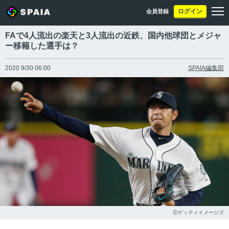
ログイン
会員登録
FAで4人流出の楽天と3人流出の近鉄、国内他球団とメジャ
ー移籍した選手は？
2020 9/30 06:00
SPAIA編集部
Ⓒゲッティイメージズ