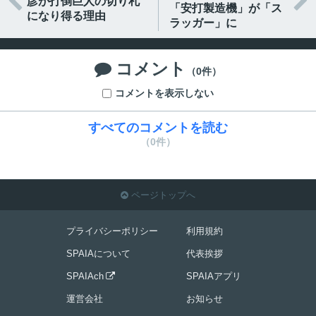


彦が打倒巨人の切り札
「安打製造機」が「ス
になり得る理由
ラッガー」に
コメント

（0件）
コメントを表示しない
すべてのコメントを読む
（0件）
ページトップへ

プライバシーポリシー
利用規約
SPAIAについて
代表挨拶
SPAIAch
SPAIAアプリ

運営会社
お知らせ