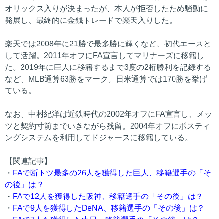
オリックス入りが決まったが、本人が拒否したため騒動に
発展し、最終的に金銭トレードで楽天入りした。
楽天では2008年に21勝で最多勝に輝くなど、初代エースと
して活躍。2011年オフにFA宣言してマリナーズに移籍し
た。2019年に巨人に移籍するまで3度の2桁勝利を記録する
など、MLB通算63勝をマーク。日米通算では170勝を挙げ
ている。
なお、中村紀洋は近鉄時代の2002年オフにFA宣言し、メッ
ツと契約寸前までいきながら残留。2004年オフにポスティ
ングシステムを利用してドジャースに移籍している。
【関連記事】
・
FAで断トツ最多の26人を獲得した巨人、移籍選手の「そ
の後」は？
・
FAで12人を獲得した阪神、移籍選手の「その後」は？
・
FAで9人を獲得したDeNA、移籍選手の「その後」は？