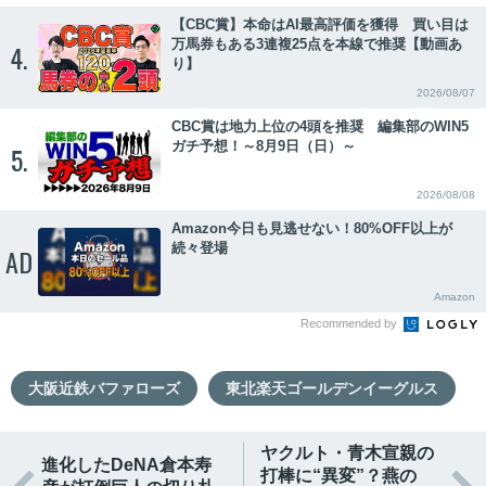
【CBC賞】本命はAI最高評価を獲得 買い目は
万馬券もある3連複25点を本線で推奨【動画あ
4.
り】
2026/08/07
CBC賞は地力上位の4頭を推奨 編集部のWIN5
ガチ予想！～8月9日（日）～
5.
2026/08/08
Amazon今日も見逃せない！80%OFF以上が
続々登場
AD
Amazon
Recommended by
大阪近鉄バファローズ
東北楽天ゴールデンイーグルス
ヤクルト・青木宣親の
進化したDeNA倉本寿
打棒に“異変”？燕の