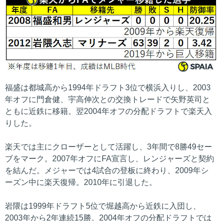
福盛は都城高から1994年ドラフト3位で横浜入りし、2003
年オフに門倉健、宇高伸次との交換トレードで矢野英司と
ともに近鉄に移籍。翌2004年オフの分配ドラフトで楽天入
りした。
楽天では主にクローザーとして活躍し、3年間で8勝49セー
ブをマーク。2007年オフにFA宣言し、レンジャーズと契約
を結んだ。メジャーでは4試合の登板に終わり、2009年シ
ーズン中に楽天復帰。2010年に引退した。
岩隈は1999年ドラフト5位で堀越高から近鉄に入団し、
2003年から2年連続15勝。2004年オフの分配ドラフトでは