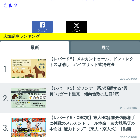
もき？

シェア
人気記事ランキング
最新
週間
【レパードS】メルカントゥール、ドンエレク
トスは消し ハイブリッド式消去法
1.
2026/08/05
【レパードS】父サンデー系が活躍する“異
質”なダート重賞 傾向合致の注目2頭
2.
2026/08/06
【レパードS・CBC賞】東大HCは前走強敵相手
に善戦のメルカントゥール本命 京大競馬研の
3.
本命は“能力トップ”（東大・京大式）【動画あ
り】
2026/08/08