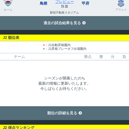
プレビュー
鳥栖
甲府
19:30
ホーム
アウェイ
駅前不動産スタジアム
過去の試合結果を見る

J2 順位表
■
：J1自動昇格圏内
■
：J1昇格プレーオフ出場圏内
チーム
勝点
勝
分
負
シーズンが開幕したのち
最新の情報に更新いたします。
今しばらくお待ちください。
順位の詳細を見る

J2 得点ランキング