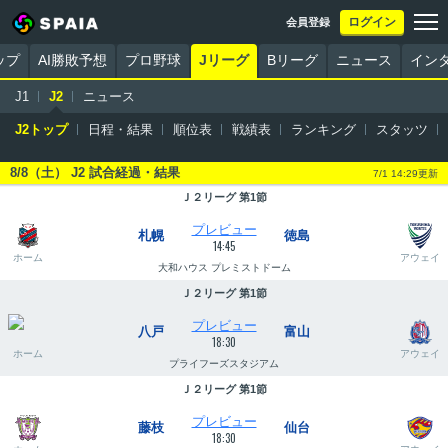
ログイン
会員登録
ップ
AI勝敗予想
プロ野球
Jリーグ
Bリーグ
ニュース
イン
J1
J2
ニュース
J2トップ
日程・結果
順位表
戦績表
ランキング
スタッツ
8/8（土） J2 試合経過・結果
7/1 14:29更新
Ｊ２リーグ 第1節
プレビュー
札幌
徳島
14:45
ホーム
アウェイ
大和ハウス プレミストドーム
Ｊ２リーグ 第1節
プレビュー
八戸
富山
18:30
ホーム
アウェイ
プライフーズスタジアム
Ｊ２リーグ 第1節
プレビュー
藤枝
仙台
18:30