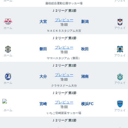
ホーム
アウェイ
藤枝総合運動公園サッカー場
Ｊ２リーグ 第1節
プレビュー
大宮
新潟
19:00
ホーム
アウェイ
ＮＡＣＫ５スタジアム大宮
Ｊ２リーグ 第1節
プレビュー
磐田
秋田
19:00
ホーム
アウェイ
ヤマハスタジアム（磐田）
Ｊ２リーグ 第1節
プレビュー
大分
湘南
19:00
ホーム
アウェイ
クラサスドーム大分
Ｊ２リーグ 第1節
プレビュー
宮崎
横浜FC
19:00
ホーム
アウェイ
いちご宮崎新富サッカー場
Ｊ２リーグ 第1節