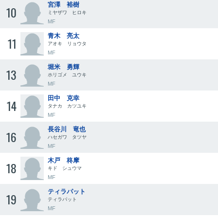
宮澤 裕樹
10
ミヤザワ ヒロキ
MF
青木 亮太
11
アオキ リョウタ
MF
堀米 勇輝
13
ホリゴメ ユウキ
MF
田中 克幸
14
タナカ カツユキ
MF
長谷川 竜也
16
ハセガワ タツヤ
MF
木戸 柊摩
18
キド シュウマ
MF
ティラパット
19
ティラパット
MF