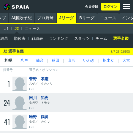
ログイン
会員登録
ップ
AI勝敗予想
プロ野球
Jリーグ
Bリーグ
ニュース
イン
J1
J2
ニュース
・結果
順位表
戦績表
ランキング
スタッツ
チーム
選手名鑑
J2 選手名鑑
8/7 23:52更新
札幌
｜
八戸
｜
仙台
｜
秋田
｜
山形
｜
いわき
｜
栃木Ｃ
｜
大宮
背番号
選手名・ポジション
菅野 孝憲
1
スゲノ タカノリ
GK
田川 知樹
24
タガワ トモキ
GK
唯野 鶴眞
41
タダノ カクマ
GK