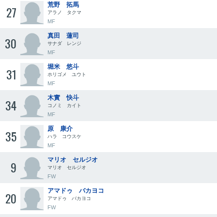
荒野 拓馬
27
アラノ タクマ
MF
真田 蓮司
30
サナダ レンジ
MF
堀米 悠斗
31
ホリゴメ ユウト
MF
木實 快斗
34
コノミ カイト
MF
原 康介
35
ハラ コウスケ
MF
マリオ セルジオ
9
マリオ セルジオ
FW
アマドゥ バカヨコ
20
アマドゥ バカヨコ
FW