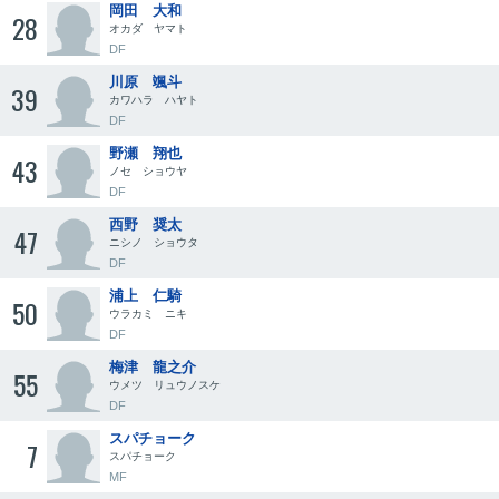
岡田 大和
28
オカダ ヤマト
DF
川原 颯斗
39
カワハラ ハヤト
DF
野瀬 翔也
43
ノセ ショウヤ
DF
西野 奨太
47
ニシノ ショウタ
DF
浦上 仁騎
50
ウラカミ ニキ
DF
梅津 龍之介
55
ウメツ リュウノスケ
DF
スパチョーク
7
スパチョーク
MF