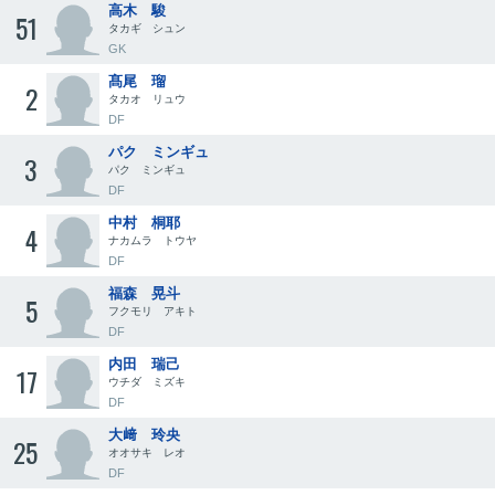
高木 駿
51
タカギ シュン
GK
髙尾 瑠
2
タカオ リュウ
DF
パク ミンギュ
3
パク ミンギュ
DF
中村 桐耶
4
ナカムラ トウヤ
DF
福森 晃斗
5
フクモリ アキト
DF
内田 瑞己
17
ウチダ ミズキ
DF
大﨑 玲央
25
オオサキ レオ
DF