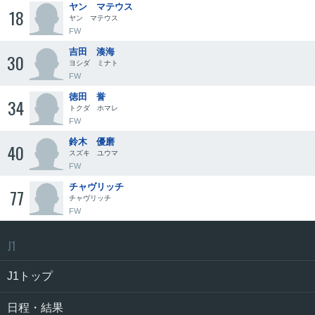
ヤン マテウス
18
ヤン マテウス
FW
吉田 湊海
30
ヨシダ ミナト
FW
徳田 誉
34
トクダ ホマレ
FW
鈴木 優磨
40
スズキ ユウマ
FW
チャヴリッチ
77
チャヴリッチ
FW
J1
J1トップ
日程・結果