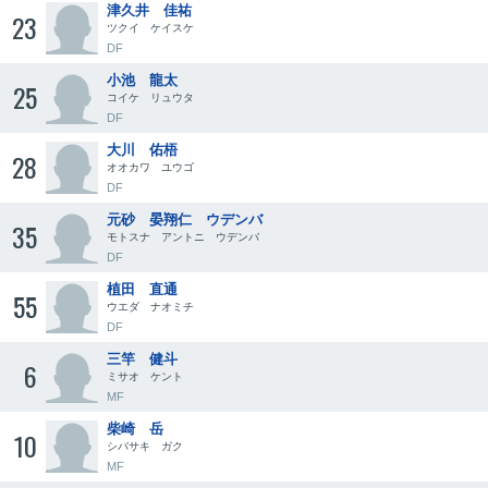
津久井 佳祐
23
ツクイ ケイスケ
DF
小池 龍太
25
コイケ リュウタ
DF
大川 佑梧
28
オオカワ ユウゴ
DF
元砂 晏翔仁 ウデンバ
35
モトスナ アントニ ウデンバ
DF
植田 直通
55
ウエダ ナオミチ
DF
三竿 健斗
6
ミサオ ケント
MF
柴崎 岳
10
シバサキ ガク
MF