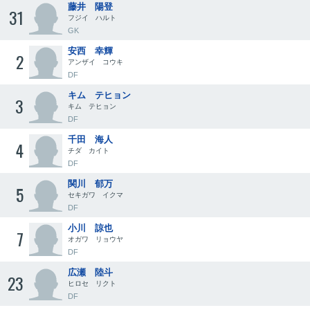
藤井 陽登
31
フジイ ハルト
GK
安西 幸輝
2
アンザイ コウキ
DF
キム テヒョン
3
キム テヒョン
DF
千田 海人
4
チダ カイト
DF
関川 郁万
5
セキガワ イクマ
DF
小川 諒也
7
オガワ リョウヤ
DF
広瀬 陸斗
23
ヒロセ リクト
DF