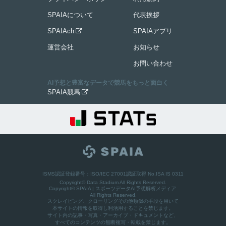
SPAIAについて
代表挨拶
SPAIAch
SPAIAアプリ

運営会社
お知らせ
お問い合わせ
AI予想と豊富なデータで競馬をもっと面白く
SPAIA競馬

ISMS認証登録番号：ISO/IEC 27001認証取得 No.ISA IS 0311
Copyright© Data Stadium All Rights Reserved.
Copyright©
SPAIA | スポーツデータAI予想解析メディア
All Rights Reserved.
スクレイピング、クローリングその他類似の手段を用いて
本サイトの情報を取得し利活用することを禁じます。
サイト内の記事・写真・アーカイブ・ドキュメントなど、
すべてのコンテンツの無断複写・転載を禁じます。