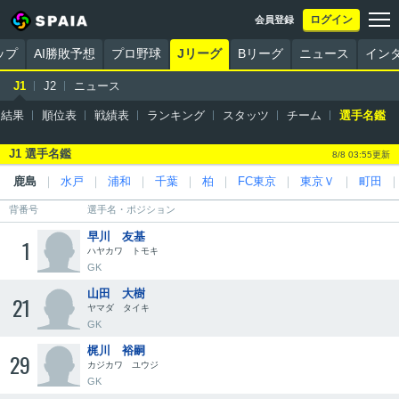
ログイン
会員登録
ップ
AI勝敗予想
プロ野球
Jリーグ
Bリーグ
ニュース
イン
J1
J2
ニュース
・結果
順位表
戦績表
ランキング
スタッツ
チーム
選手名鑑
J1 選手名鑑
8/8 03:55更新
鹿島
｜
水戸
｜
浦和
｜
千葉
｜
柏
｜
FC東京
｜
東京Ｖ
｜
町田
背番号
選手名・ポジション
早川 友基
1
ハヤカワ トモキ
GK
山田 大樹
21
ヤマダ タイキ
GK
梶川 裕嗣
29
カジカワ ユウジ
GK