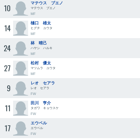
マテウス ブエノ
10
マテウス ブエノ
MF
樋口 雄太
14
ヒグチ ユウタ
MF
林 晴己
24
ハヤシ ハルキ
MF
松村 優太
27
マツムラ ユウタ
MF
レオ セアラ
9
レオ セアラ
FW
田川 亨介
11
タガワ キョウスケ
FW
エウベル
17
エウベル
FW