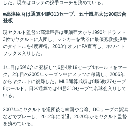
した。現在はロッテの投手コーチを務めている。
高津臣吾は通算44勝313セーブ、五十嵐亮太は900試合
登板
現ヤクルト監督の高津臣吾は亜細亜大から1990年ドラフト
3位でヤクルトに入団し、シンカーを武器に最優秀救援投手
のタイトルを4度獲得。2003年オフにFA宣言し、ホワイト
ソックス入りした。
1年目は59試合に登板して6勝4敗19セーブ4ホールドをマー
ク。2年目の2005年シーズン中にメッツに移籍し、2006年
からヤクルトに復帰した。MLB通算成績は8勝6敗27セーブ
8ホールド。日米通算では44勝313セーブで名球会入りして
いる。
2007年にヤクルトを退団後も韓国や台湾、BCリーグの新潟
などでプレーし、2012年に引退。2020年からヤクルト監督
を務めている。