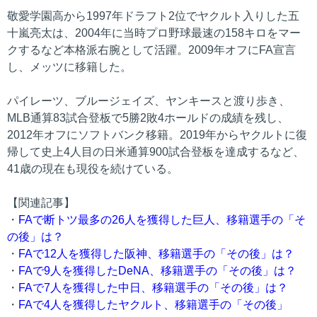
敬愛学園高から1997年ドラフト2位でヤクルト入りした五
十嵐亮太は、2004年に当時プロ野球最速の158キロをマー
クするなど本格派右腕として活躍。2009年オフにFA宣言
し、メッツに移籍した。
パイレーツ、ブルージェイズ、ヤンキースと渡り歩き、
MLB通算83試合登板で5勝2敗4ホールドの成績を残し、
2012年オフにソフトバンク移籍。2019年からヤクルトに復
帰して史上4人目の日米通算900試合登板を達成するなど、
41歳の現在も現役を続けている。
【関連記事】
・
FAで断トツ最多の26人を獲得した巨人、移籍選手の「そ
の後」は？
・
FAで12人を獲得した阪神、移籍選手の「その後」は？
・
FAで9人を獲得したDeNA、移籍選手の「その後」は？
・
FAで7人を獲得した中日、移籍選手の「その後」は？
・
FAで4人を獲得したヤクルト、移籍選手の「その後」