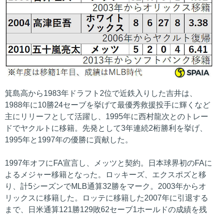
箕島高から1983年ドラフト2位で近鉄入りした吉井は、
1988年に10勝24セーブを挙げて最優秀救援投手に輝くなど
主にリリーフとして活躍し、1995年に西村龍次とのトレー
ドでヤクルトに移籍。先発として3年連続2桁勝利を挙げ、
1995年と1997年の優勝に貢献した。
1997年オフにFA宣言し、メッツと契約。日本球界初のFAに
よるメジャー移籍となった。ロッキーズ、エクスポズと移
り、計5シーズンでMLB通算32勝をマーク。2003年からオ
リックスに移籍した。ロッテに移籍した2007年に引退する
まで、日米通算121勝129敗62セーブ1ホールドの成績を残