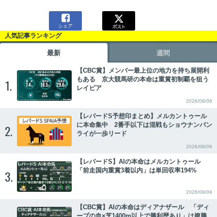

シェア
人気記事ランキング
最新
週間
【CBC賞】メンバー最上位の地力を持ち展開利
もある 京大競馬研の本命は重賞初制覇を狙う
1.
レイピア
2026/08/09
【レパードS予想印まとめ】メルカントゥール
に本命集中 2番手以下は混戦もショウナンバン
2.
ライが一歩リード
2026/08/09
【レパードS】AIの本命はメルカントゥール
「前走国内重賞3着以内」は単回収率194%
3.
2026/08/09
【CBC賞】AIの本命はディアナザール 「ディ
ープの血×芝1400m以上で勝利歴あり」は複勝