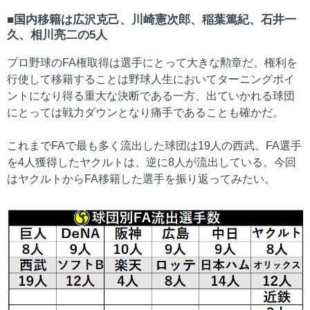
国内移籍は広沢克己、川崎憲次郎、稲葉篤紀、石井一
久、相川亮二の5人
プロ野球のFA権取得は選手にとって大きな勲章だ。権利を
行使して移籍することは野球人生においてターニングポイ
ントになり得る重大な決断である一方、出ていかれる球団
にとっては戦力ダウンとなり痛手であることも確かだ。
これまでFAで最も多く流出した球団は19人の西武。FA選手
を4人獲得したヤクルトは、逆に8人が流出している。今回
はヤクルトからFA移籍した選手を振り返ってみたい。