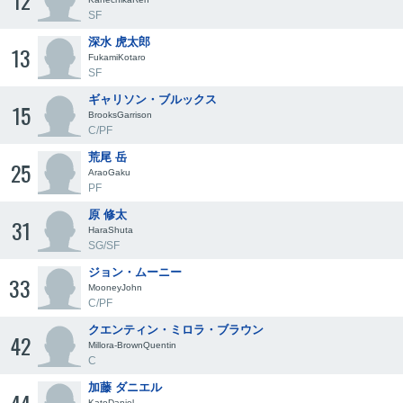
12
SF
深水 虎太郎
13
FukamiKotaro
SF
ギャリソン・ブルックス
15
BrooksGarrison
C/PF
荒尾 岳
25
AraoGaku
PF
原 修太
31
HaraShuta
SG/SF
ジョン・ムーニー
33
MooneyJohn
C/PF
クエンティン・ミロラ・ブラウン
42
Millora-BrownQuentin
C
加藤 ダニエル
KatoDaniel