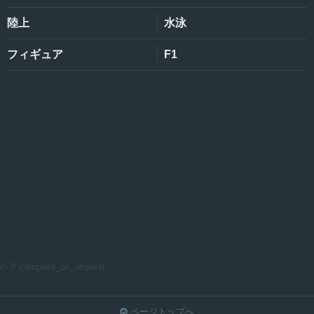
陸上
水泳
フィギュア
F1
//- if compiles_on_request
ページトップへ
