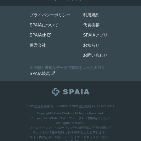
プライバシーポリシー
利用規約
SPAIAについて
代表挨拶
SPAIAch
SPAIAアプリ

運営会社
お知らせ
お問い合わせ
AI予想と豊富なデータで競馬をもっと面白く
SPAIA競馬

ISMS認証登録番号：ISO/IEC 27001認証取得 No.ISA IS 0311
Copyright© Data Stadium All Rights Reserved.
Copyright©
SPAIA | スポーツデータAI予想解析メディア
All Rights Reserved.
スクレイピング、クローリングその他類似の手段を用いて
本サイトの情報を取得し利活用することを禁じます。
サイト内の記事・写真・アーカイブ・ドキュメントなど、