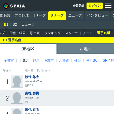
ログイン
会員登録
勝敗予想
プロ野球
Jリーグ
Bリーグ
ニュース
インタビュー
B1
B2
ニュース
ップ
日程・結果
順位表
ランキング
スタッツ
チーム
選手名鑑
B1 選手名鑑
東地区
西地区
宇都宮
千葉J
群馬
A東京
北海道
仙台
横浜BC
SR渋谷
背番号
選手名・ポジション
渡邊 雄太
1
WatanabeYuta
SF/PF
富樫 勇樹
2
TogashiYuki
PG
田代 直希
TashiroNaoki