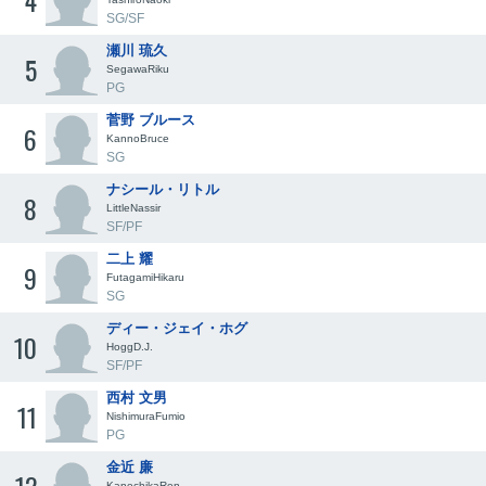
4
SG/SF
瀬川 琉久
5
SegawaRiku
PG
菅野 ブルース
6
KannoBruce
SG
ナシール・リトル
8
LittleNassir
SF/PF
二上 耀
9
FutagamiHikaru
SG
ディー・ジェイ・ホグ
10
HoggD.J.
SF/PF
西村 文男
11
NishimuraFumio
PG
金近 廉
KanechikaRen