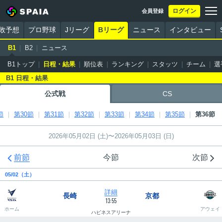
ログイン
会員登録
勝敗予想
プロ野球
Jリーグ
Bリーグ
ニュース
インタビュー
B1
B2
ニュース
B1トップ
日程・結果
順位表
ランキング
スタッツ
チーム
選
B1 日程・結果
公式戦
CS
節
第30節
第31節
第32節
第33節
第34節
第35節
第36節
2026年05月02日 (土)〜2026年05月03日 (日)


前節
今節
次節
05/02（土）
詳細
長崎
京都
13:55
ホーム
アウェイ
ハピネスアリーナ