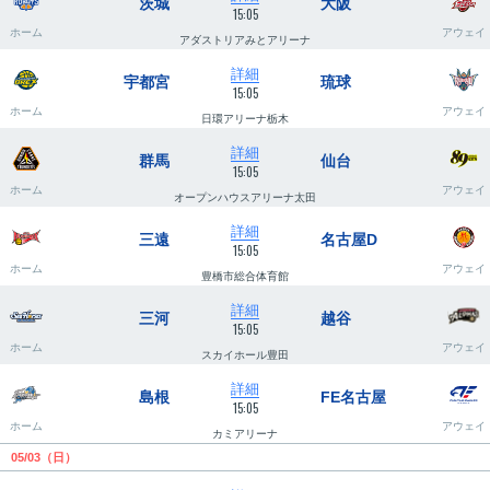
茨城
大阪
15:05
ホーム
アウェイ
アダストリアみとアリーナ
詳細
宇都宮
琉球
15:05
ホーム
アウェイ
日環アリーナ栃木
詳細
群馬
仙台
15:05
ホーム
アウェイ
オープンハウスアリーナ太田
詳細
三遠
名古屋D
15:05
ホーム
アウェイ
豊橋市総合体育館
詳細
三河
越谷
15:05
ホーム
アウェイ
スカイホール豊田
詳細
島根
FE名古屋
15:05
ホーム
アウェイ
カミアリーナ
05/03（日）