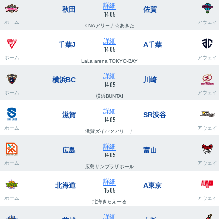
詳細
秋田
佐賀
14:05
ホーム
アウェイ
CNAアリーナ☆あきた
詳細
千葉J
A千葉
14:05
ホーム
アウェイ
LaLa arena TOKYO-BAY
詳細
横浜BC
川崎
14:05
ホーム
アウェイ
横浜BUNTAI
詳細
滋賀
SR渋谷
14:05
ホーム
アウェイ
滋賀ダイハツアリーナ
詳細
広島
富山
14:05
ホーム
アウェイ
広島サンプラザホール
詳細
北海道
A東京
15:05
ホーム
アウェイ
北海きたえーる
詳細