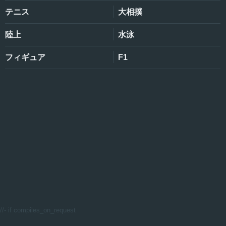
テニス
大相撲
陸上
水泳
フィギュア
F1
//- if compiles_on_request