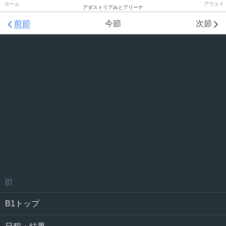
ホーム
アウェイ
アダストリアみとアリーナ


前節
今節
次節
B1
B1トップ