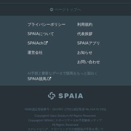
ページトップへ

プライバシーポリシー
利用規約
SPAIAについて
代表挨拶
SPAIAch
SPAIAアプリ

運営会社
お知らせ
お問い合わせ
AI予想と豊富なデータで競馬をもっと面白く
SPAIA競馬

ISMS認証登録番号：ISO/IEC 27001認証取得 No.ISA IS 0311
Copyright© Data Stadium All Rights Reserved.
Copyright©
SPAIA | スポーツデータAI予想解析メディア
All Rights Reserved.
スクレイピング、クローリングその他類似の手段を用いて