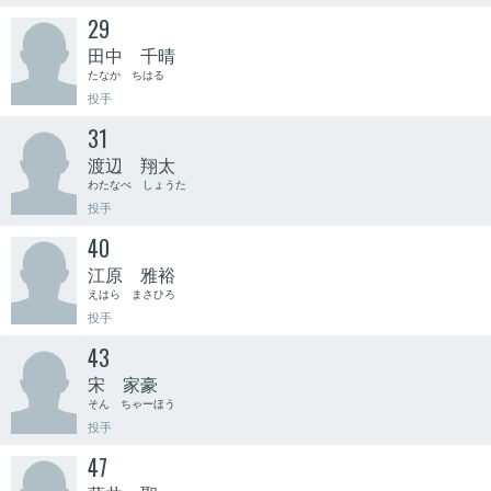
29
田中 千晴
たなか ちはる
投手
31
渡辺 翔太
わたなべ しょうた
投手
40
江原 雅裕
えはら まさひろ
投手
43
宋 家豪
そん ちゃーほう
投手
47