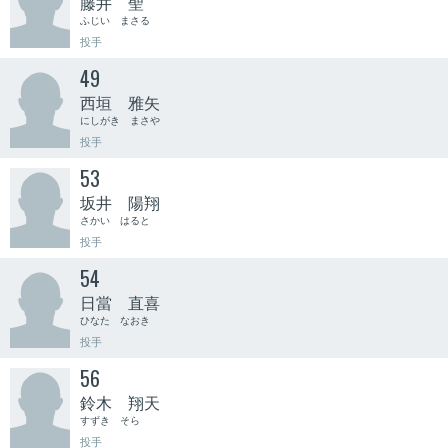
藤井 聖
ふじい まさる
投手
49
西垣 雅矢
にしがき まさや
投手
53
坂井 陽翔
さかい はると
投手
54
日當 直喜
ひなた なおき
投手
56
鈴木 翔天
すずき そら
投手