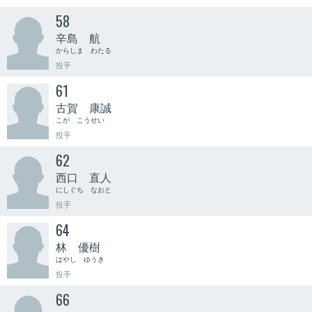
58
辛島 航
からしま わたる
投手
61
古賀 康誠
こが こうせい
投手
62
西口 直人
にしぐち なおと
投手
64
林 優樹
はやし ゆうき
投手
66