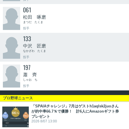
061
松田 啄磨
まつだ たくま
投手
133
中沢 匠磨
なかざわ たくま
投手
197
蕭 齊
しゃお ち
投手
プロ野球ニュース
「SPAIAチャレンジ」7月はゲストh1aqlsk2juoさん
が的中率66.7％で優勝！ 計6人にAmazonギフト券
プレゼント
2026 8/07 13:00