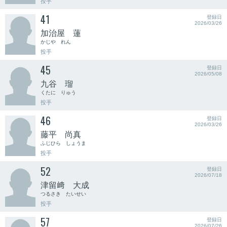
投手
41
登録日
2026/03/26
加治屋 蓮
かじや れん
投手
45
登録日
2026/05/08
九谷 瑠
くたに りゅう
投手
46
登録日
2026/03/26
藤平 尚真
ふじひら しょうま
投手
52
登録日
2026/07/18
津留﨑 大成
つるさき たいせい
投手
57
登録日
2026/07/26