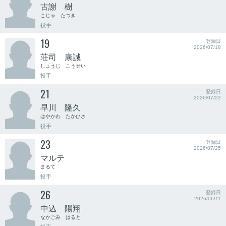
古謝 樹
こじゃ たつき
投手
19
登録日
2026/07/18
荘司 康誠
しょうじ こうせい
投手
21
登録日
2026/07/22
早川 隆久
はやかわ たかひさ
投手
23
登録日
2026/07/25
マルテ
まるて
投手
26
登録日
2026/06/11
中込 陽翔
なかごみ はると