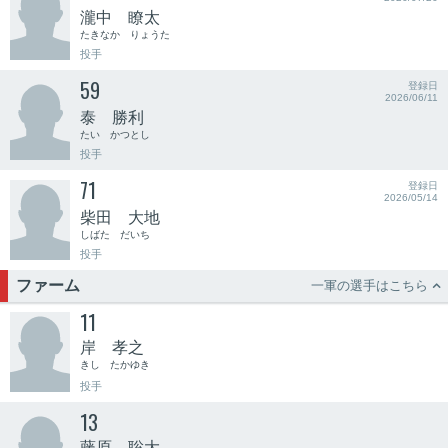
瀧中 瞭太
たきなか りょうた
投手
59
登録日
2026/06/11
泰 勝利
たい かつとし
投手
71
登録日
2026/05/14
柴田 大地
しばた だいち
投手
ファーム
一軍の選手はこちら

11
岸 孝之
きし たかゆき
投手
13
藤原 聡大