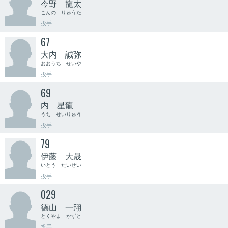
今野 龍太
こんの りゅうた
投手
67
大内 誠弥
おおうち せいや
投手
69
内 星龍
うち せいりゅう
投手
79
伊藤 大晟
いとう たいせい
投手
029
德山 一翔
とくやま かずと
投手