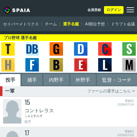
ログイン
会員登録
セイバーメトリクス
チーム
選手名鑑
AI順位予想
ドラフト会議
プロ野球 選手名鑑
投手
捕手
内野手
外野手
監督・コーチ
一軍
ファームの選手はこちら

15
登録日
2026/07/16
コントレラス
こんとれらす
投手
17
登録日
2026/07/23