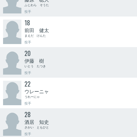
ふじわら そうた
投手
18
前田 健太
まえだ けんた
投手
20
伊藤 樹
いとう たつき
投手
22
ウレーニャ
うれーにゃ
投手
28
酒居 知史
さかい ともひと
投手