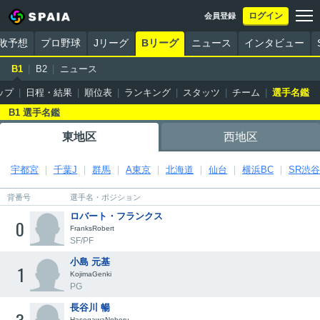
ログイン
会員登録
勝敗予想
プロ野球
Jリーグ
Bリーグ
ニュース
インタビュー
B1
B2
ニュース
ップ
日程・結果
順位表
ランキング
スタッツ
チーム
選手名鑑
B1 選手名鑑
東地区
西地区
宇都宮
千葉J
群馬
A東京
北海道
仙台
横浜BC
SR渋谷
背番号
選手名・ポジション
ロバート・フランクス
0
FranksRobert
SF/PF
小島 元基
1
KojimaGenki
PG
長谷川 暢
HasegawaNoboru