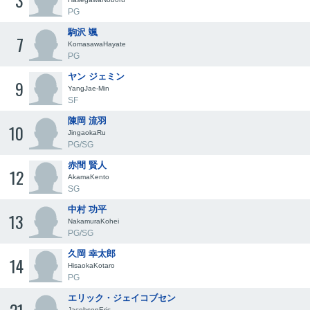
3
PG
駒沢 颯
7
KomasawaHayate
PG
ヤン ジェミン
9
YangJae-Min
SF
陳岡 流羽
10
JingaokaRu
PG/SG
赤間 賢人
12
AkamaKento
SG
中村 功平
13
NakamuraKohei
PG/SG
久岡 幸太郎
14
HisaokaKotaro
PG
エリック・ジェイコブセン
JacobsenEric