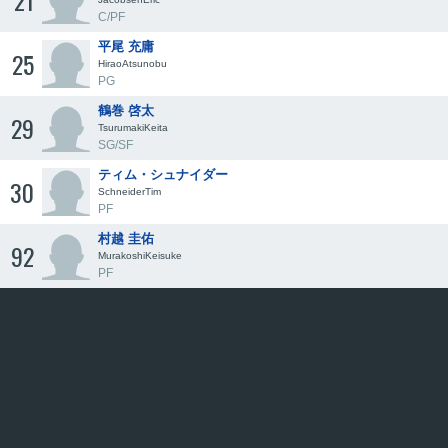
21
C/PF
平尾 充庸
25
HiraoAtsunobu
PG
鶴巻 啓太
29
TsurumakiKeita
SG/SF
ティム・シュナイダー
30
SchneiderTim
PF
村越 圭佑
92
MurakoshiKeisuke
PF