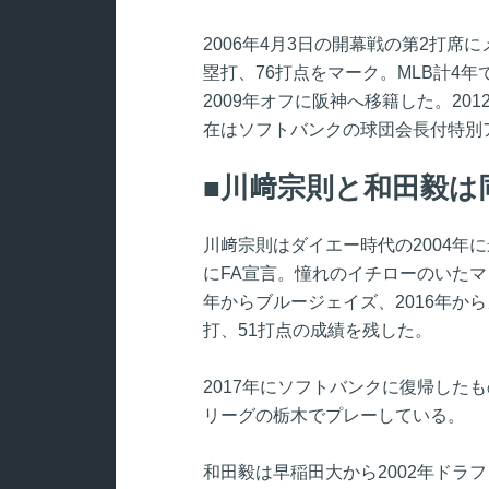
2006年4月3日の開幕戦の第2打席
塁打、76打点をマーク。MLB計4年で
2009年オフに阪神へ移籍した。201
在はソフトバンクの球団会長付特別
川﨑宗則と和田毅は
川﨑宗則はダイエー時代の2004年
にFA宣言。憧れのイチローのいたマリ
年からブルージェイズ、2016年から
打、51打点の成績を残した。
2017年にソフトバンクに復帰したも
リーグの栃木でプレーしている。
和田毅は早稲田大から2002年ドラ