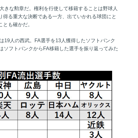
て大きな勲章だ。権利を行使して移籍することは野球人
り得る重大な決断である一方、出ていかれる球団にと
ことも確かだ。
は19人の西武。FA選手を13人獲得したソフトバンク
はソフトバンクからFA移籍した選手を振り返ってみた