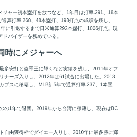
にメジャー初本塁打を放つなど、1年目は打率.291、18本
通算打率.268、48本塁打、198打点の成績を残し、
2年に引退するまで日米通算292本塁打、1006打点。現
アドバイザーを務めている。
同時にメジャーへ
に最多安打と盗塁王に輝くなど実績を残し、2011年オフ
ナーズ入りし、2012年は61試合に出場した。2013
カブスに移籍し、MLB計5年で通算打率.237、1本塁
のの1年で退団。2019年から台湾に移籍し、現在はBC
フト自由獲得枠でダイエー入りし、2010年に最多勝に輝