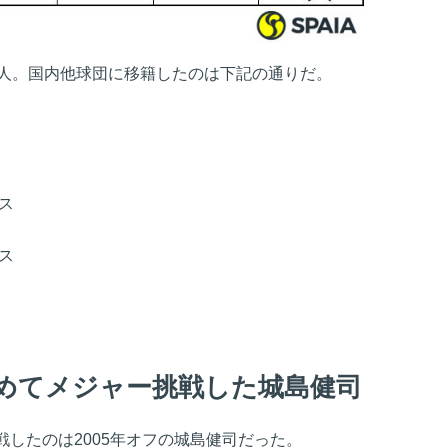
3人。国内他球団に移籍したのは下記の通りだ。
ス
ス
めてメジャー挑戦した城島健司
したのは2005年オフの城島健司だった。