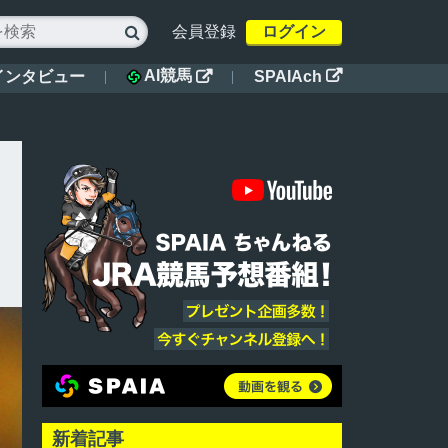
会員登録
ログイン

AI競馬
インタビュー
SPAIAch


新着記事