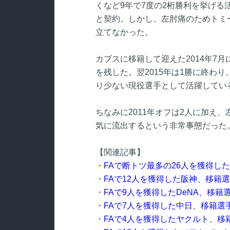
くなど9年で7度の2桁勝利を挙げる
と契約。しかし、左肘痛のためトミ
立てなかった。
カブスに移籍して迎えた2014年7月
を残した。翌2015年は1勝に終わ
り少ない現役選手として活躍してい
ちなみに2011年オフは2人に加え
気に流出するという非常事態だった
【関連記事】
・
FAで断トツ最多の26人を獲得し
・
FAで12人を獲得した阪神、移籍
・
FAで9人を獲得したDeNA、移
・
FAで7人を獲得した中日、移籍選
・
FAで4人を獲得したヤクルト、移