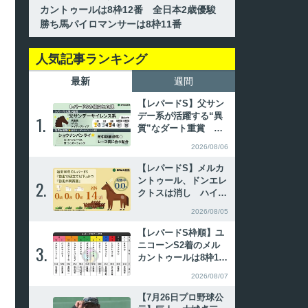
カントゥールは8枠12番 全日本2歳優駿
勝ち馬パイロマンサーは8枠11番
人気記事ランキング
最新
週間
【レパードS】父サン
デー系が活躍する“異
1.
1.
質”なダート重賞 傾
向合致の注目2頭
2026/08/06
【レパードS】メルカ
ントゥール、ドンエレ
2.
2.
クトスは消し ハイブ
リッド式消去法
2026/08/05
【レパードS枠順】ユ
ニコーンS2着のメル
3.
3.
カントゥールは8枠12
番 全日本2歳優駿勝
2026/08/07
ち馬パイロマンサーは
8枠11番
【7月26日プロ野球公