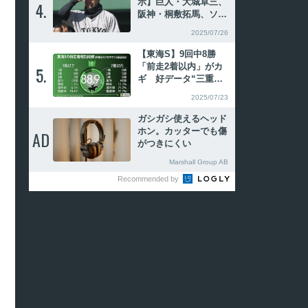
示】巨人・大城卓三、
4.
4.
阪神・桐敷拓馬、ソフ
トバンク有原航平、日
2025/07/26
本ハム柴田獅子、ロッ
テ・ボスら登録、阪
【東海S】9回中8勝
神・原口文仁、広島・
「前走2着以内」がカ
5.
5.
中村健人ら抹消
ギ 好データ“三重
奏”サンライズホーク
2025/07/23
が本命
ガシガシ使えるヘッド
ホン。カッターでも傷
AD
AD
がつきにくい
Marshall Group AB
Recommended by