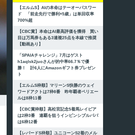
【エルムS】AIの本命はテーオーパスワー
ド 「前走先行で勝利×5歳」は単回収率
700%超
【CBC賞】本命はAI最高評価を獲得 買い
目は万馬券もある3連複25点を本線で推奨
【動画あり】
「SPAIAチャレンジ」7月はゲスト
h1aqlsk2juoさんが的中率66.7％で優
勝！ 計6人にAmazonギフト券プレゼン
ト
【エルムS枠順】マリーンS快勝のウェイ
ワードアクトは7枠8番 昨年覇者ペリエー
ルは8枠11番
【CBC賞枠順】高松宮記念5着馬レイピア
は2枠3番 連覇を狙うインビンシブルパパ
は6枠12番
【レパードS枠順】ユニコーンS2着のメル