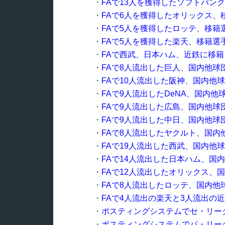
・
FAで13人を獲得したソフトバン
・
FAで6人を獲得したオリックス、
・
FAで5人を獲得したロッテ、移籍
・
FAで5人を獲得した楽天、移籍選
・
FAで西武、日本ハム、近鉄に移
・
FAで8人流出した巨人、国内他球
・
FAで10人流出した阪神、国内他
・
FAで9人流出したDeNA、国内
・
FAで9人流出した広島、国内他球
・
FAで9人流出した中日、国内他球
・
FAで8人流出したヤクルト、国
・
FAで19人流出した西武、国内他
・
FAで14人流出した日本ハム、国
・
FAで12人流出したオリックス、
・
FAで8人流出したロッテ、国内
・
FAで4人流出の楽天と3人流出の
・
ポスティングシステムでセ・リー
・
ポスティングシステムでパ・リー