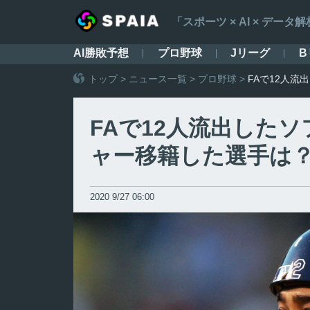
「スポーツ × AI × デ
AI勝敗予想
プロ野球
Jリーグ
B
トップ
>
ニュース一覧
>
プロ野球
>
FAで12人
FAで12人流出した
ャー移籍した選手は
2020 9/27 06:00