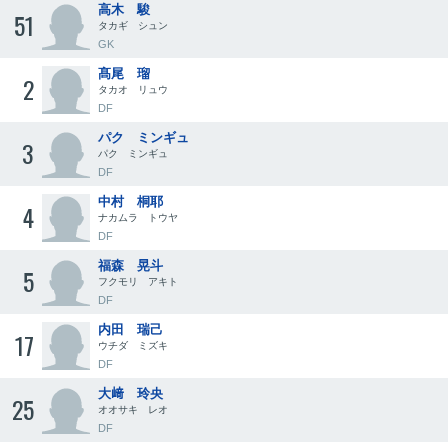
高木 駿
51
タカギ シュン
GK
髙尾 瑠
2
タカオ リュウ
DF
パク ミンギュ
3
パク ミンギュ
DF
中村 桐耶
4
ナカムラ トウヤ
DF
福森 晃斗
5
フクモリ アキト
DF
内田 瑞己
17
ウチダ ミズキ
DF
大﨑 玲央
25
オオサキ レオ
DF