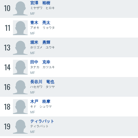
宮澤 裕樹
10
ミヤザワ ヒロキ
MF
青木 亮太
11
アオキ リョウタ
MF
堀米 勇輝
13
ホリゴメ ユウキ
MF
田中 克幸
14
タナカ カツユキ
MF
長谷川 竜也
16
ハセガワ タツヤ
MF
木戸 柊摩
18
キド シュウマ
MF
ティラパット
19
ティラパット
MF