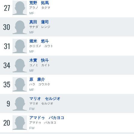
荒野 拓馬
27
アラノ タクマ
MF
真田 蓮司
30
サナダ レンジ
MF
堀米 悠斗
31
ホリゴメ ユウト
MF
木實 快斗
34
コノミ カイト
MF
原 康介
35
ハラ コウスケ
MF
マリオ セルジオ
9
マリオ セルジオ
FW
アマドゥ バカヨコ
20
アマドゥ バカヨコ
FW