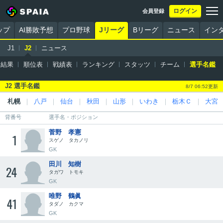
ログイン
会員登録
ップ
AI勝敗予想
プロ野球
Jリーグ
Bリーグ
ニュース
イン
J1
J2
ニュース
・結果
順位表
戦績表
ランキング
スタッツ
チーム
選手名鑑
J2 選手名鑑
8/7 06:52更新
札幌
｜
八戸
｜
仙台
｜
秋田
｜
山形
｜
いわき
｜
栃木Ｃ
｜
大宮
背番号
選手名・ポジション
菅野 孝憲
1
スゲノ タカノリ
GK
田川 知樹
24
タガワ トモキ
GK
唯野 鶴眞
41
タダノ カクマ
GK