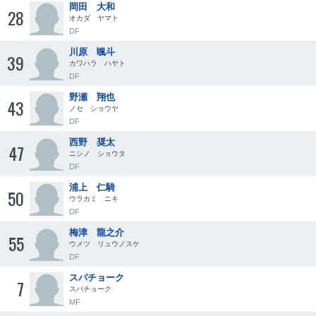
岡田 大和
28
オカダ ヤマト
DF
川原 颯斗
39
カワハラ ハヤト
DF
野瀬 翔也
43
ノセ ショウヤ
DF
西野 奨太
47
ニシノ ショウタ
DF
浦上 仁騎
50
ウラカミ ニキ
DF
梅津 龍之介
55
ウメツ リュウノスケ
DF
スパチョーク
7
スパチョーク
MF