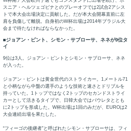
W杯南ア大会欧州予選でもコンスタントに出場を続け、ボ
スニア・ヘルツェゴビナとのプレーオフでは2試合2アシス
トで本大会出場決定に貢献した。だが本大会開幕直前に左
肩を負傷して離脱。自身初のW杯出場は2014年ブラジル大
会まで待たなければならなかった。
ジョアン・ピント、シモン・サブローサ、ネネが9位タ
イ
9位は3人。ジョアン・ピントとシモン・サブローサ、ネネ
が入った。
ジョアン・ピントは黄金世代のストライカー。1メートル71
と小柄ながら中盤の選手のような技術と速さとドリブルを
持っていた。1トップではなく2トップのセカンドストライ
カーとして活きるタイプで、日韓大会ではパウレタととも
に2トップを形成した。W杯出場は1回のみだが、EUROは2
大会連続出場を果たした。
“フィーゴの後継者”と呼ばれたシモン・サブローサは、フィ