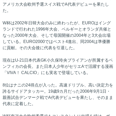
アメリカ大会欧州予選スイス戦でA代表デビューを果たし
た。
W杯は2002年日韓大会のみに終わったが、EUROはイング
ランドで行われた1996年大会、ベルギーとオランダ共催と
なった2000年大会、そして母国開催の2004年と3大会出場
している。EURO2000ではベスト4進出、同2004は準優勝
に貢献。その大会後に代表を引退した。
現在はU-21日本代表GK小久保玲央ブライアンが所属するベ
ンフィカの会長。また日本人少年がセリエAで活躍する漫画
「VIVA！ CALCIO」にも実名で登場している。
8位はナニの24得点が入った。高速ドリブル、高い決定力を
誇るサイドアタッカー。19歳9カ月だった2006年9月1日・
親善試合デンマーク戦でA代表デビューを果たし、そのまま
代表に定着した。