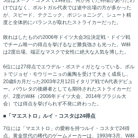
5位はヌーノ・ゴメスで29得点。何か秀でた特徴があったわ
けではなく、ポルトガル代表では途中出場の方が多かった
が、スピード、テクニック、ポジショニング、シュート精
度と全体的にバランスが取れたストライカーだった。
敗れはしたものの2006年ドイツ大会3位決定戦・ドイツ戦
でチーム唯一の得点を挙げるなど勝負強さも光った。W杯
は2度出場。端正なマスクで女性に絶大な人気を博した。
6位には27得点でエウデル・ポスティガとなっている。ポル
トでジョゼ・モウリーニョの薫陶を受けて大きく成長し、
20歳6カ月だった2003年2月12日イタリア戦でA代表デビュ
ー。パウレタの後継者としても期待されたストライカーだ
が、2度のW杯（2006年ドイツ大会、2014年ブラジル大
会）では得点を挙げられず不発に終わった。
「マエストロ」ルイ・コスタは24得点
7位には「マエストロ」の愛称を持つルイ・コスタで24得
点。黄金世代の稀代のゲームメーカーは、1993年3月、W杯