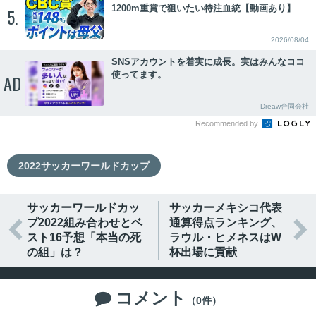
1200m重賞で狙いたい特注血統【動画あり】
5.
2026/08/04
SNSアカウントを着実に成長。実はみんなココ
使ってます。
AD
Dreaw合同会社
Recommended by
2022サッカーワールドカップ
サッカーワールドカッ
サッカーメキシコ代表
プ2022組み合わせとベ
通算得点ランキング、


スト16予想「本当の死
ラウル・ヒメネスはW
の組」は？
杯出場に貢献
コメント

（0件）