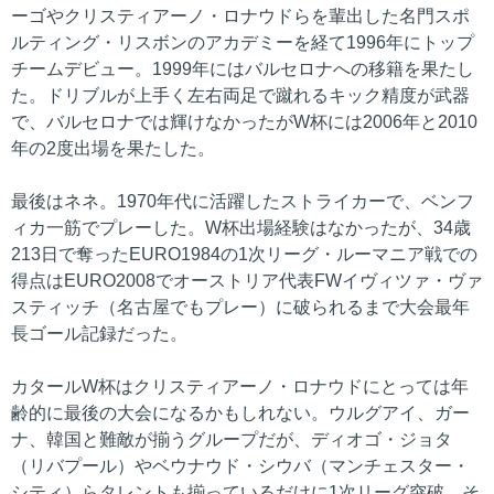
ーゴやクリスティアーノ・ロナウドらを輩出した名門スポ
ルティング・リスボンのアカデミーを経て1996年にトップ
チームデビュー。1999年にはバルセロナへの移籍を果たし
た。ドリブルが上手く左右両足で蹴れるキック精度が武器
で、バルセロナでは輝けなかったがW杯には2006年と2010
年の2度出場を果たした。
最後はネネ。1970年代に活躍したストライカーで、ベンフ
ィカ一筋でプレーした。W杯出場経験はなかったが、34歳
213日で奪ったEURO1984の1次リーグ・ルーマニア戦での
得点はEURO2008でオーストリア代表FWイヴィツァ・ヴァ
スティッチ（名古屋でもプレー）に破られるまで大会最年
長ゴール記録だった。
カタールW杯はクリスティアーノ・ロナウドにとっては年
齢的に最後の大会になるかもしれない。ウルグアイ、ガー
ナ、韓国と難敵が揃うグループだが、ディオゴ・ジョタ
（リバプール）やベウナウド・シウバ（マンチェスター・
シティ）らタレントも揃っているだけに1次リーグ突破、そ