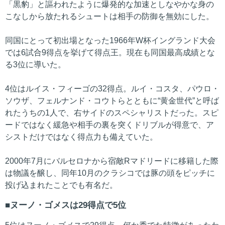
「黒豹」と謳われたように爆発的な加速としなやかな身の
こなしから放たれるシュートは相手の防御を無効にした。
同国にとって初出場となった1966年W杯イングランド大会
では6試合9得点を挙げて得点王。現在も同国最高成績とな
る3位に導いた。
4位はルイス・フィーゴの32得点。ルイ・コスタ、パウロ・
ソウザ、フェルナンド・コウトらとともに“黄金世代”と呼ば
れたうちの1人で、右サイドのスペシャリストだった。スピ
ードではなく緩急や相手の裏を突くドリブルが得意で、ア
シストだけではなく得点力も備えていた。
2000年7月にバルセロナから宿敵Rマドリードに移籍した際
は物議を醸し、同年10月のクラシコでは豚の頭をピッチに
投げ込まれたことでも有名だ。
ヌーノ・ゴメスは29得点で5位