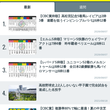
最新
週間
【CBC賞枠順】高松宮記念5着馬レイピアは2枠
3番 連覇を狙うインビンシブルパパは6枠12番
1.
2026/08/07
【エルムS枠順】マリーンS快勝のウェイワード
アクトは7枠8番 昨年覇者ペリエールは8枠11
2.
番
2026/08/07
【レパードS枠順】ユニコーンS2着のメルカン
トゥールは8枠12番 全日本2歳優駿勝ち馬パイ
3.
ロマンサーは8枠11番
2026/08/07
高校野球史上2人しかいない甲子園で完全試合を
達成した名投手
4.
2021/08/18
【CBC賞】複勝率80%で軸に最適！夏の中京芝