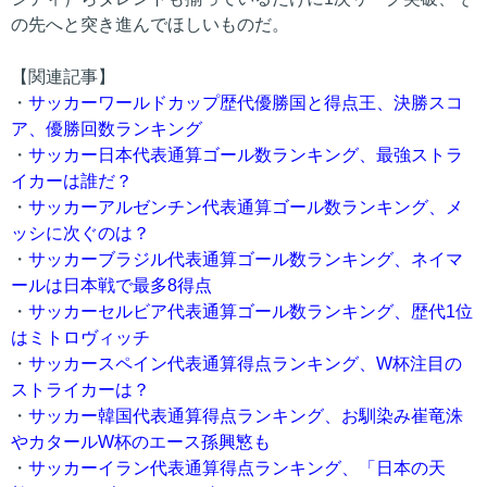
の先へと突き進んでほしいものだ。
【関連記事】
・
サッカーワールドカップ歴代優勝国と得点王、決勝スコ
ア、優勝回数ランキング
・
サッカー日本代表通算ゴール数ランキング、最強ストラ
イカーは誰だ？
・
サッカーアルゼンチン代表通算ゴール数ランキング、メ
ッシに次ぐのは？
・
サッカーブラジル代表通算ゴール数ランキング、ネイマ
ールは日本戦で最多8得点
・
サッカーセルビア代表通算ゴール数ランキング、歴代1位
はミトロヴィッチ
・
サッカースペイン代表通算得点ランキング、W杯注目の
ストライカーは？
・
サッカー韓国代表通算得点ランキング、お馴染み崔竜洙
やカタールW杯のエース孫興慜も
・
サッカーイラン代表通算得点ランキング、「日本の天