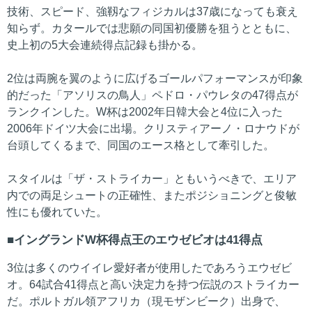
技術、スピード、強靱なフィジカルは37歳になっても衰え
知らず。カタールでは悲願の同国初優勝を狙うとともに、
史上初の5大会連続得点記録も掛かる。
2位は両腕を翼のように広げるゴールパフォーマンスが印象
的だった「アソリスの鳥人」ペドロ・パウレタの47得点が
ランクインした。W杯は2002年日韓大会と4位に入った
2006年ドイツ大会に出場。クリスティアーノ・ロナウドが
台頭してくるまで、同国のエース格として牽引した。
スタイルは「ザ・ストライカー」ともいうべきで、エリア
内での両足シュートの正確性、またポジショニングと俊敏
性にも優れていた。
イングランドW杯得点王のエウゼビオは41得点
3位は多くのウイイレ愛好者が使用したであろうエウゼビ
オ。64試合41得点と高い決定力を持つ伝説のストライカー
だ。ポルトガル領アフリカ（現モザンビーク）出身で、