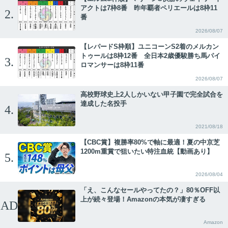
アクトは7枠8番 昨年覇者ペリエールは8枠11
2.
番
2026/08/07
【レパードS枠順】ユニコーンS2着のメルカン
トゥールは8枠12番 全日本2歳優駿勝ち馬パイ
3.
ロマンサーは8枠11番
2026/08/07
高校野球史上2人しかいない甲子園で完全試合を
達成した名投手
4.
2021/08/18
【CBC賞】複勝率80%で軸に最適！夏の中京芝
1200m重賞で狙いたい特注血統【動画あり】
5.
2026/08/04
「え、こんなセールやってたの？」80％OFF以
上が続々登場！Amazonの本気が凄すぎる
AD
Amazon