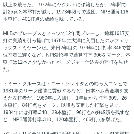
以上を放った。1972年にヤクルトに移籍したが、2年間で
計25発と本塁打が減り、1973年限りで退団。NPB通算116
本塁打、401打点の成績を残している。
MLBのブレーブスとメッツで12年間プレーし、通算1617安
打の実績を引っ提げて1978年に大洋に入団したのがフェリ
ックス・ミヤーンだ。来日2年目の1979年には打率.346で首
位打者に輝くなど、NPB計3年で通算打率.306をマーク。本
塁打は12本と少なかったが、メジャー仕込みの巧打を見せ
た。
トミー・クルーズはトニー・ソレイタとの助っ人コンビで
1981年のリーグ優勝に貢献するなど、日本ハム黄金期を支
えた左打者だ。1980年に入団し、1年目から打率.309、26
本塁打、84打点をマーク。以降も安定した打撃を見せ、
1984年には打率.348、29本塁打、96打点の好成績を残すな
ど、NPB通算打率.310、120本塁打、466打点を挙げた。
バンボ・リベラは1985年に近鉄入団し、いきなり31本塁打