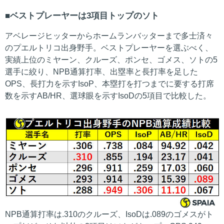
ベストプレーヤーは3項目トップのソト
アベレージヒッターからホームランバッターまで多士済々
のプエルトリコ出身野手。ベストプレーヤーを選ぶべく、
実績上位のミヤーン、クルーズ、ポンセ、ゴメス、ソトの5
選手に絞り、NPB通算打率、出塁率と長打率を足した
OPS、長打力を示すIsoP、本塁打を打つまでに要する打席
数を示すAB/HR、選球眼を示すIsoDの5項目で比較した。
NPB通算打率は.310のクルーズ、IsoDは.089のゴメスがト