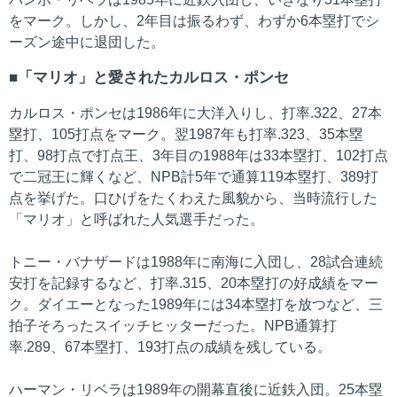
をマーク。しかし、2年目は振るわず、わずか6本塁打でシ
ーズン途中に退団した。
「マリオ」と愛されたカルロス・ポンセ
カルロス・ポンセは1986年に大洋入りし、打率.322、27本
塁打、105打点をマーク。翌1987年も打率.323、35本塁
打、98打点で打点王、3年目の1988年は33本塁打、102打点
で二冠王に輝くなど、NPB計5年で通算119本塁打、389打
点を挙げた。口ひげをたくわえた風貌から、当時流行した
「マリオ」と呼ばれた人気選手だった。
トニー・バナザードは1988年に南海に入団し、28試合連続
安打を記録するなど、打率.315、20本塁打の好成績をマー
ク。ダイエーとなった1989年には34本塁打を放つなど、三
拍子そろったスイッチヒッターだった。NPB通算打
率.289、67本塁打、193打点の成績を残している。
ハーマン・リベラは1989年の開幕直後に近鉄入団。25本塁