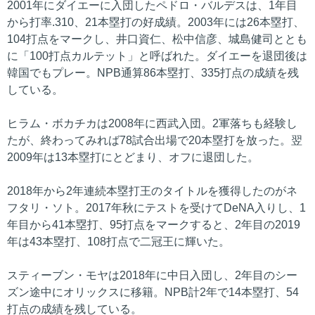
2001年にダイエーに入団したペドロ・バルデスは、1年目
から打率.310、21本塁打の好成績。2003年には26本塁打、
104打点をマークし、井口資仁、松中信彦、城島健司ととも
に「100打点カルテット」と呼ばれた。ダイエーを退団後は
韓国でもプレー。NPB通算86本塁打、335打点の成績を残
している。
ヒラム・ボカチカは2008年に西武入団。2軍落ちも経験し
たが、終わってみれば78試合出場で20本塁打を放った。翌
2009年は13本塁打にとどまり、オフに退団した。
2018年から2年連続本塁打王のタイトルを獲得したのがネ
フタリ・ソト。2017年秋にテストを受けてDeNA入りし、1
年目から41本塁打、95打点をマークすると、2年目の2019
年は43本塁打、108打点で二冠王に輝いた。
スティーブン・モヤは2018年に中日入団し、2年目のシー
ズン途中にオリックスに移籍。NPB計2年で14本塁打、54
打点の成績を残している。