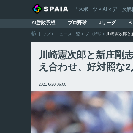
「スポーツ × AI × デ
AI勝敗予想
プロ野球
Jリーグ
B
トップ
>
ニュース一覧
>
プロ野球
>
川崎憲次郎と
川崎憲次郎と新庄剛志
え合わせ、好対照な2
2021 6/20 06:00