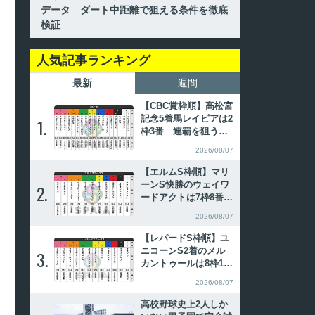
データ ダート中距離で狙える条件を徹底
検証
人気記事ランキング
最新
週間
【CBC賞枠順】高松宮
記念5着馬レイピアは2
1.
1.
枠3番 連覇を狙うイ
ンビンシブルパパは6
2026/08/07
枠12番
【エルムS枠順】マリ
ーンS快勝のウェイワ
2.
2.
ードアクトは7枠8番
昨年覇者ペリエールは
2026/08/07
8枠11番
【レパードS枠順】ユ
ニコーンS2着のメル
3.
3.
カントゥールは8枠12
番 全日本2歳優駿勝
2026/08/07
ち馬パイロマンサーは
8枠11番
高校野球史上2人しか