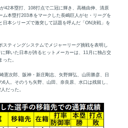
喜が42本塁打、108打点で二冠に輝き、高橋由伸、清原
ーム本塁打203本をマークした長嶋巨人がセ・リーグを
と日本シリーズで激突して話題を呼んだ「ON決戦」を
ポスティングシステムでメジャーリーグ挑戦を表明し
者に輝いた日本が誇るヒットメーカーは、11月に独占交
まった。
川崎憲次郎、阪神・新庄剛志、矢野輝弘、山田勝彦、日
の6人。そのうち矢野、山田、奈良原、水口は残留し、
2人だった。