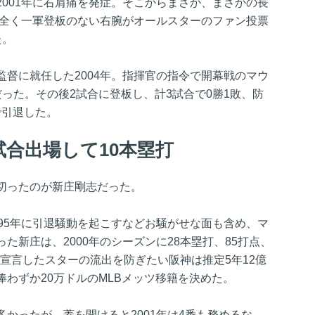
001年に右肩痛を発症。そこからまさか、まさかの長
後全く一軍登板のない右腕がオールスターのファン投票
た。
督に就任した2004年。指揮官の指令で開幕戦のマウ
った。その後2試合に登板し、計3試合で0勝1敗、防
で引退した。
試合出場して10本塁打
切ったのが新庄剛志だった。
95年に引退騒動を起こすなどお騒がせな面も含め、マ
た新庄は、2000年のシーズンに28本塁打、85打点、
A宣言したスターの流出を防ぎたい阪神は推定5年12億
わずか20万ドルのMLBメッツ移籍を決めた。
かったが、蓋を開けると2001年は4番も務めるな