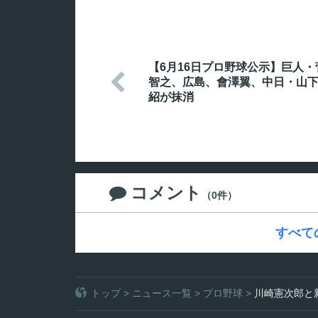
【6月16日プロ野球公示】巨人・

智之、広島、會澤翼、中日・山
紹が抹消
コメント

（0件）
すべて
トップ
>
ニュース一覧
>
プロ野球
>
川崎憲次郎と