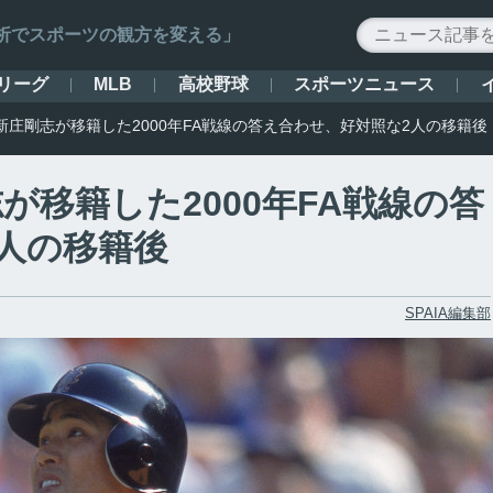
ータ解析でスポーツの観方を変える」
リーグ
高校野球
スポーツニュース
MLB
新庄剛志が移籍した2000年FA戦線の答え合わせ、好対照な2人の移籍後
が移籍した2000年FA戦線の答
人の移籍後
SPAIA編集部