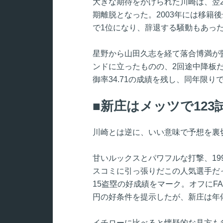
大きな期待をかけられた川崎は、翌2
期離脱となった。2003年には移籍
で1位になり、辞退する騒動もあっ
星野から山田久志を経て落合博満が監
ンドに立ったものの、2回途中降板だ
御率34.71の成績を残し、同年限り
新庄はメッツで123
川崎とは逆に、いい意味で予想を裏
甘いルックスとパワフルな打撃、19
スコミに引っ張りだこの人気選手だっ
15盗塁の好成績をマーク。オフにF
円の好条件を提示したが、新庄は年俸
イチローに比べると懐疑的な見方も多