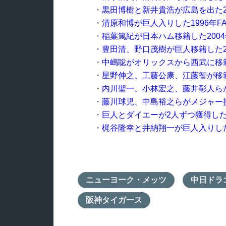
・
黒田博樹と新井貴浩が広島を出た2
・
清原和博が巨人入りした1996年
・
稲葉篤紀が日本ハム移籍した200
・
豊田清、野口茂樹が巨人移籍した2
・
中嶋聡がオリックスから西武に移籍
・
星野伸之、工藤公康、江藤智が移籍
・
内川聖一、小林宏之、藤井彰人らが
・
藤川球児、中島裕之らがメジャー挑
・
巨人とダイエーが2人ずつ獲得した
・
梶谷隆幸と井納翔一が巨人入りした
ニューヨーク・メッツ
中日ドラ
阪神タイガース