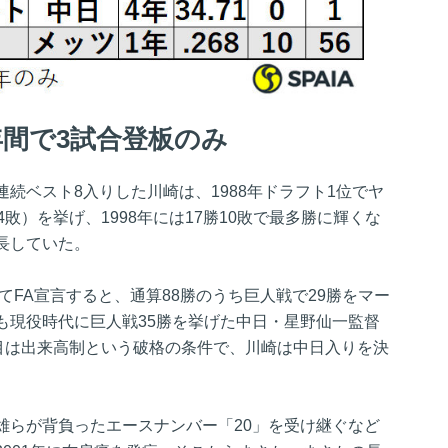
年間で3試合登板のみ
続ベスト8入りした川崎は、1988年ドラフト1位でヤ
敗）を挙げ、1998年には17勝10敗で最多勝に輝くな
長していた。
てFA宣言すると、通算88勝のうち巨人戦で29勝をマー
も現役時代に巨人戦35勝を挙げた中日・星野仙一監督
年目は出来高制という破格の条件で、川崎は中日入りを決
雄らが背負ったエースナンバー「20」を受け継ぐなど