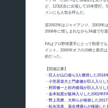
ど、123試合に出場して10本塁打
ァンにも人気を呼んだ。
翌2002年はジャイアンツ、2003
2006年に惜しまれながら34歳で引
FAはプロ野球選手にとって勲章で
イント。2000年オフの川崎と新庄
的だった。
【関連記事】
・
巨人が山口俊ら3人獲得した201
・
小笠原道大と門倉健が巨人入りした
・
村田修一と杉内俊哉が巨人入りした
・
金本知憲が阪神入りした2002年
・
野上亮磨、大和らが移籍した201
・
松永浩美、落合博満らが移籍した1