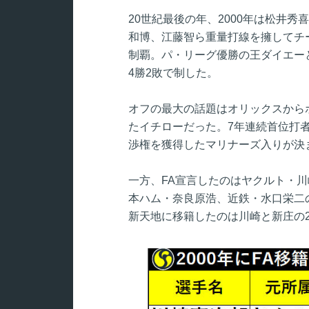
20世紀最後の年、2000年は松井秀
和博、江藤智ら重量打線を擁してチ
制覇。パ・リーグ優勝の王ダイエー
4勝2敗で制した。
オフの最大の話題はオリックスから
たイチローだった。7年連続首位打
渉権を獲得したマリナーズ入りが決
一方、FA宣言したのはヤクルト・
本ハム・奈良原浩、近鉄・水口栄二
新天地に移籍したのは川崎と新庄の