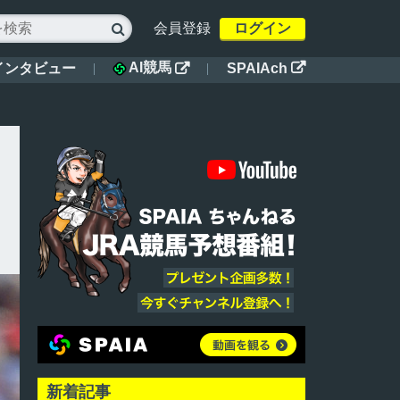
会員登録
ログイン

AI競馬
インタビュー
SPAIAch


新着記事