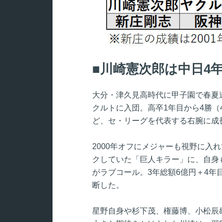
川崎憲次郎は中日4
大分・津久見高時代に甲子園で春夏連
クルトに入団。高卒1年目から4勝（4
ど、セ・リーグを代表する右腕に成
2000年オフにメジャーも視野に入れ
クしていた「巨人キラー」に、自身
がラブコール。3年総額6億円＋4
断した。
星野自身や杉下茂、権藤博、小松辰