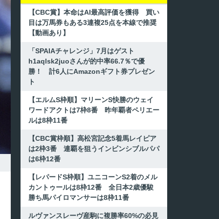
【CBC賞】本命はAI最高評価を獲得 買い
目は万馬券もある3連複25点を本線で推奨
【動画あり】
「SPAIAチャレンジ」7月はゲスト
h1aqlsk2juoさんが的中率66.7％で優
勝！ 計6人にAmazonギフト券プレゼン
ト
【エルムS枠順】マリーンS快勝のウェイ
ワードアクトは7枠8番 昨年覇者ペリエー
ルは8枠11番
【CBC賞枠順】高松宮記念5着馬レイピア
は2枠3番 連覇を狙うインビンシブルパパ
は6枠12番
【レパードS枠順】ユニコーンS2着のメル
カントゥールは8枠12番 全日本2歳優駿
勝ち馬パイロマンサーは8枠11番
ルヴァンスレーヴ産駒に複勝率60%の必見