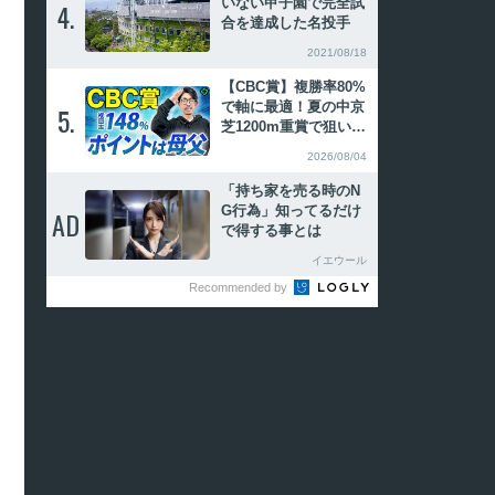
いない甲子園で完全試
4.
4.
合を達成した名投手
2021/08/18
【CBC賞】複勝率80%
で軸に最適！夏の中京
5.
5.
芝1200m重賞で狙いた
い特注血統【動画あ
2026/08/04
り】
「持ち家を売る時のN
G行為」知ってるだけ
AD
AD
で得する事とは
イエウール
Recommended by