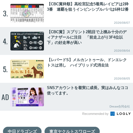
【CBC賞枠順】高松宮記念5着馬レイピアは2枠
3番 連覇を狙うインビンシブルパパは6枠12番
3.
2026/08/07
【CBC賞】スプリント2戦目で上積み十分のデ
ィアナザールに注目 「前走上がり3F4位以
4.
下」の好走率が高い
2026/08/04
【レパードS】メルカントゥール、ドンエレク
トスは消し ハイブリッド式消去法
5.
2026/08/05
SNSアカウントを着実に成長。実はみんなココ
使ってます。
AD
Dreaw合同会社
Recommended by
中日ドラゴンズ
東京ヤクルトスワローズ