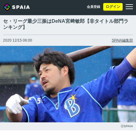
ログイン
会員登録
セ・リーグ最少三振はDeNA宮﨑敏郎【非タイトル部門ラ
ンキング】
2020 12/15 06:00
SPAIA編集部
ⒸSPAIA