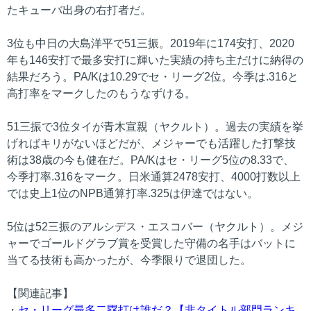
たキューバ出身の右打者だ。
3位も中日の大島洋平で51三振。2019年に174安打、2020
年も146安打で最多安打に輝いた実績の持ち主だけに納得の
結果だろう。PA/Kは10.29でセ・リーグ2位。今季は.316と
高打率をマークしたのもうなずける。
51三振で3位タイが青木宣親（ヤクルト）。過去の実績を挙
げればキリがないほどだが、メジャーでも活躍した打撃技
術は38歳の今も健在だ。PA/Kはセ・リーグ5位の8.33で、
今季打率.316をマーク。日米通算2478安打、4000打数以上
では史上1位のNPB通算打率.325は伊達ではない。
5位は52三振のアルシデス・エスコバー（ヤクルト）。メジ
ャーでゴールドグラブ賞を受賞した守備の名手はバットに
当てる技術も高かったが、今季限りで退団した。
【関連記事】
・
セ・リーグ最多二塁打は誰だ？【非タイトル部門ランキ