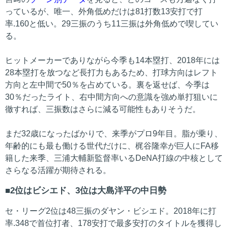
っているが、唯一、外角低めだけは81打数13安打で打
率.160と低い。29三振のうち11三振は外角低めで喫してい
る。
ヒットメーカーでありながら今季も14本塁打、2018年には
28本塁打を放つなど長打力もあるため、打球方向はレフト
方向と左中間で50％を占めている。裏を返せば、今季は
30％だったライト、右中間方向への意識を強め単打狙いに
徹すれば、三振数はさらに減る可能性もありそうだ。
まだ32歳になったばかりで、来季がプロ9年目。脂が乗り、
年齢的にも最も働ける世代だけに、梶谷隆幸が巨人にFA移
籍した来季、三浦大輔新監督率いるDeNA打線の中核として
さらなる活躍が期待される。
2位はビシエド、3位は大島洋平の中日勢
セ・リーグ2位は48三振のダヤン・ビシエド。2018年に打
率.348で首位打者、178安打で最多安打のタイトルを獲得し