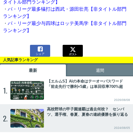
タイトル部門ランキング】
・
パ・リーグ最多犠打は西武・源田壮亮【非タイトル部門
ランキング】
・
パ・リーグ最少与四球はロッテ美馬学【非タイトル部門
ランキング】

シェア
人気記事ランキング
最新
週間
【エルムS】AIの本命はテーオーパスワード
「前走先行で勝利×5歳」は単回収率700%超
1.
2026/08/08
高校野球の甲子園連覇は過去何校？ センバ
ツ、選手権、春夏、夏春の連続優勝を振り返る
2.
2024/08/05