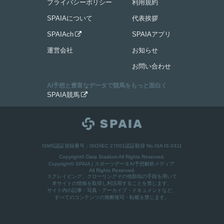
プライバシーポリシー
利用規約
SPAIAについて
代表挨拶
SPAIAch
SPAIAアプリ

運営会社
お知らせ
お問い合わせ
AI予想と豊富なデータで競馬をもっと面白く
SPAIA競馬

ISMS認証登録番号：ISO/IEC 27001認証取得 No.ISA IS 0311
Copyright© Data Stadium All Rights Reserved.
Copyright©
SPAIA | スポーツデータAI予想解析メディア
All Rights Reserved.
スクレイピング、クローリングその他類似の手段を用いて
本サイトの情報を取得し利活用することを禁じます。
サイト内の記事・写真・アーカイブ・ドキュメントなど、
すべてのコンテンツの無断複写・転載を禁じます。