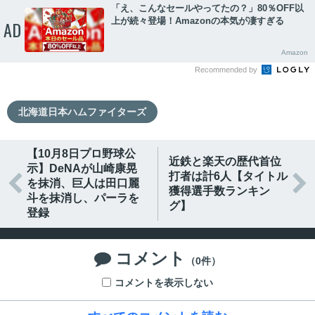
「え、こんなセールやってたの？」80％OFF以
上が続々登場！Amazonの本気が凄すぎる
AD
Amazon
Recommended by
北海道日本ハムファイターズ
【10月8日プロ野球公
近鉄と楽天の歴代首位
示】DeNAが山崎康晃
打者は計6人【タイトル


を抹消、巨人は田口麗
獲得選手数ランキン
斗を抹消し、パーラを
グ】
登録
コメント

（0件）
コメントを表示しない