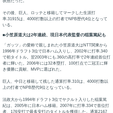
状態だった。
その後、巨人、ロッテと移籍してマークした生涯打
率.31915は、4000打数以上の打者でNPB歴代4位となって
いる。
小笠原道大は2年連続、現日本代表監督の稲葉篤紀も
「ガッツ」の愛称で親しまれた小笠原道大はNTT関東から
1996年ドラフト3位で日本ハム入りし、2002年に打率.340
で初タイトル。翌2003年にも.360の高打率で2年連続首位打
者に輝いた。2006年には32本塁打、100打点で二冠王に輝
き優勝に貢献、MVPに選ばれた。
巨人、中日と移籍して残した通算打率.310は、4000打数以
上の打者でNPB歴代9位となっている。
法政大から1994年ドラフト3位でヤクルト入りした稲葉篤
紀は、2005年に日本ハム移籍。2007年に打率.334で首位打
者、176安打で最多安打のタイトルを獲得した。通算2167