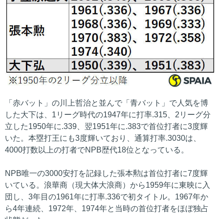
「赤バット」の川上哲治と並んで「青バット」で人気を博
した大下は、1リーグ時代の1947年に打率.315、2リーグ分
立した1950年に.339、翌1951年に.383で首位打者に3度輝
いた。本塁打王にも3度輝いており、通算打率.3030は、
4000打数以上の打者でNPB歴代18位となっている。
NPB唯一の3000安打を記録した張本勲は首位打者に7度輝
いている。浪華商（現大体大浪商）から1959年に東映に入
団し、3年目の1961年に打率.336で初タイトル。1967年か
ら4年連続、1972年、1974年と当時の首位打者をほぼ独占