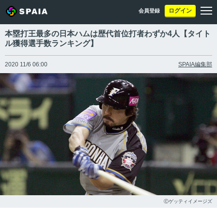
ログイン
会員登録
本塁打王最多の日本ハムは歴代首位打者わずか4人【タイト
ル獲得選手数ランキング】
2020 11/6 06:00
SPAIA編集部
Ⓒゲッティイメージズ