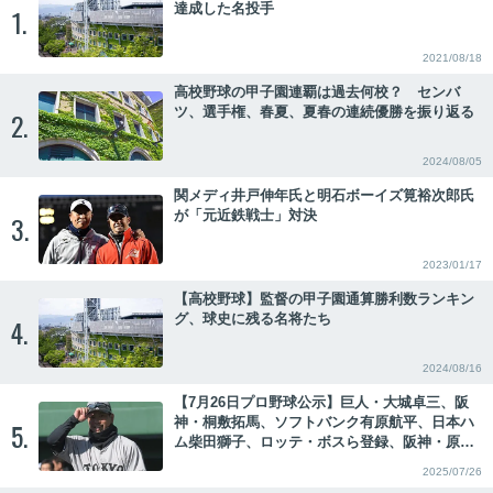
達成した名投手
1.
2021/08/18
高校野球の甲子園連覇は過去何校？ センバ
ツ、選手権、春夏、夏春の連続優勝を振り返る
2.
2024/08/05
関メディ井戸伸年氏と明石ボーイズ筧裕次郎氏
が「元近鉄戦士」対決
3.
2023/01/17
【高校野球】監督の甲子園通算勝利数ランキン
グ、球史に残る名将たち
4.
2024/08/16
【7月26日プロ野球公示】巨人・大城卓三、阪
神・桐敷拓馬、ソフトバンク有原航平、日本ハ
5.
ム柴田獅子、ロッテ・ボスら登録、阪神・原口
文仁、広島・中村健人ら抹消
2025/07/26