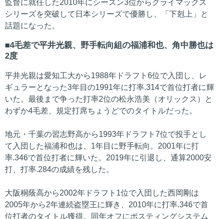
監督に就任した2010年にシーズン3位からクライマックス
シリーズを突破して日本シリーズで優勝し、「下剋上」と
話題になった。
4毛差で平井光親、野手転向組の福浦和也、角中勝也は
2度
平井光親は愛知工大から1988年ドラフト6位で入団し、レ
ギュラーとなった3年目の1991年に打率.314で首位打者に輝
いた。最後まで争った打率2位の松永浩美（オリックス）と
わずか4毛差、規定打席ちょうどでのタイトルだった。
地元・千葉の習志野高から1993年ドラフト7位で投手とし
て入団した福浦和也は、1年目に野手転向。2001年に打
率.346で首位打者に輝いた。2019年に引退し、通算2000安
打、打率.284の成績を残した。
大阪桐蔭高から2002年ドラフト1位で入団した西岡剛は
2005年から2年連続盗塁王に輝き、2010年に打率.346で首
位打者のタイトル獲得。同年オフにポスティングシステム