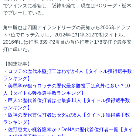
でツインズに移籍し、阪神を経て、現在はBCリーグ・栃木
でプレーしている。
角中勝也は四国アイランドリーグの高知から2006年ドラフ
ト7位でロッテ入りし、2012年に打率.312で初タイトル。
2016年には打率.339で2度目の首位打者と178安打で最多安
打に輝いた。
【関連記事】
・
ロッテの歴代本塁打王はわずか4人【タイトル獲得選手数
ランキング】
・
美馬学が狙うロッテの歴代最多勝投手は意外に多い？10
人【タイトル獲得選手数ランキング】
・
巨人の歴代首位打者はセ最多11人【タイトル獲得選手数
ランキング】
・
阪神の歴代首位打者はセ3位の8人【タイトル獲得選手数
ランキング】
・
佐野恵太か梶谷隆幸か？DeNAの歴代首位打者一覧【タイ