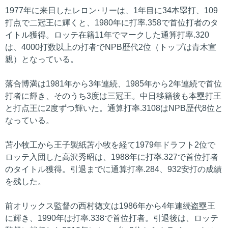
1977年に来日したレロン･リーは、1年目に34本塁打、109
打点で二冠王に輝くと、1980年に打率.358で首位打者のタ
イトル獲得。ロッテ在籍11年でマークした通算打率.320
は、4000打数以上の打者でNPB歴代2位（トップは青木宣
親）となっている。
落合博満は1981年から3年連続、1985年から2年連続で首位
打者に輝き、そのうち3度は三冠王。中日移籍後も本塁打王
と打点王に2度ずつ輝いた。通算打率.3108はNPB歴代8位と
なっている。
苫小牧工から王子製紙苫小牧を経て1979年ドラフト2位で
ロッテ入団した高沢秀昭は、1988年に打率.327で首位打者
のタイトル獲得。引退までに通算打率.284、932安打の成績
を残した。
前オリックス監督の西村徳文は1986年から4年連続盗塁王
に輝き、1990年は打率.338で首位打者。引退後は、ロッテ