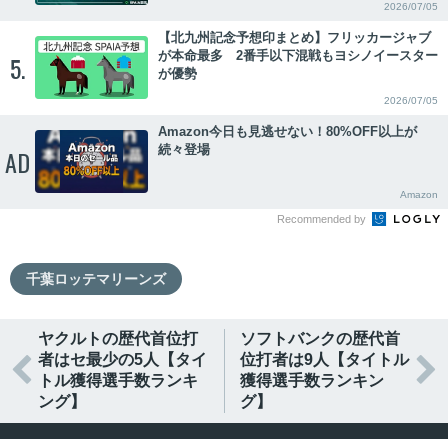
2026/07/05
【北九州記念予想印まとめ】フリッカージャブ
が本命最多 2番手以下混戦もヨシノイースター
5.
が優勢
2026/07/05
Amazon今日も見逃せない！80%OFF以上が
続々登場
AD
Amazon
Recommended by
千葉ロッテマリーンズ
ヤクルトの歴代首位打
ソフトバンクの歴代首
者はセ最少の5人【タイ
位打者は9人【タイトル


トル獲得選手数ランキ
獲得選手数ランキン
ング】
グ】