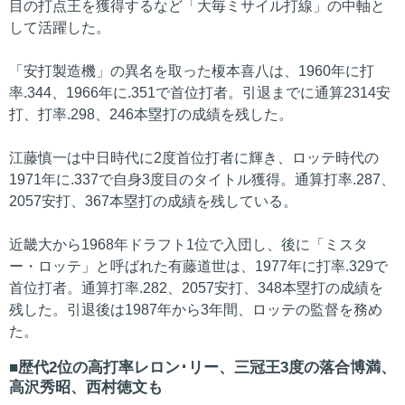
目の打点王を獲得するなど「大毎ミサイル打線」の中軸と
して活躍した。
「安打製造機」の異名を取った榎本喜八は、1960年に打
率.344、1966年に.351で首位打者。引退までに通算2314安
打、打率.298、246本塁打の成績を残した。
江藤慎一は中日時代に2度首位打者に輝き、ロッテ時代の
1971年に.337で自身3度目のタイトル獲得。通算打率.287、
2057安打、367本塁打の成績を残している。
近畿大から1968年ドラフト1位で入団し、後に「ミスタ
ー・ロッテ」と呼ばれた有藤道世は、1977年に打率.329で
首位打者。通算打率.282、2057安打、348本塁打の成績を
残した。引退後は1987年から3年間、ロッテの監督を務め
た。
歴代2位の高打率レロン･リー、三冠王3度の落合博満、
高沢秀昭、西村徳文も