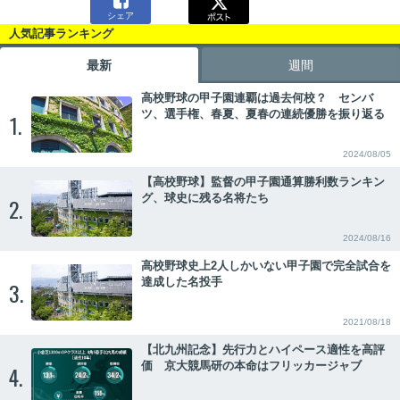

シェア
人気記事ランキング
最新
週間
高校野球の甲子園連覇は過去何校？ センバ
ツ、選手権、春夏、夏春の連続優勝を振り返る
1.
2024/08/05
【高校野球】監督の甲子園通算勝利数ランキン
グ、球史に残る名将たち
2.
2024/08/16
高校野球史上2人しかいない甲子園で完全試合を
達成した名投手
3.
2021/08/18
【北九州記念】先行力とハイペース適性を高評
価 京大競馬研の本命はフリッカージャブ
4.