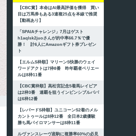
【CBC賞】本命はAI最高評価を獲得 買い
目は万馬券もある3連複25点を本線で推奨
【動画あり】
「SPAIAチャレンジ」7月はゲスト
h1aqlsk2juoさんが的中率66.7％で優
勝！ 計6人にAmazonギフト券プレゼン
ト
【エルムS枠順】マリーンS快勝のウェイ
ワードアクトは7枠8番 昨年覇者ペリエー
ルは8枠11番
【CBC賞枠順】高松宮記念5着馬レイピア
は2枠3番 連覇を狙うインビンシブルパパ
は6枠12番
【レパードS枠順】ユニコーンS2着のメル
カントゥールは8枠12番 全日本2歳優駿
勝ち馬パイロマンサーは8枠11番
ルヴァンスレーヴ産駒に複勝率60%の必見