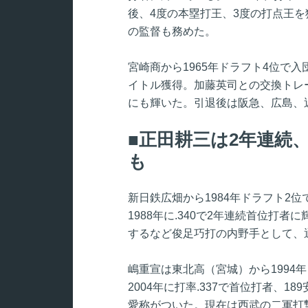
後、4度の本塁打王、3度の打点王を
の監督も務めた。
宮崎商から1965年ドラフト4位で入
イトル獲得。加藤英司との交換トレー
にも輝いた。引退後は阪急、広島、
正田耕三は2年連続
も
新日鉄広畑から1984年ドラフト2位
1988年に.340で2年連続首位打者
するなど俊足巧打の内野手として、通算
嶋重宣は東北高（宮城）から1994
2004年に打率.337で首位打者、
愛称がついた。現在は西武の二軍打