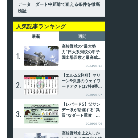
データ ダート中距離で狙える条件を徹底
検証
人気記事ランキング
最新
週間
高校野球の“最大勢
力”日大系列校の甲子
1.
1.
園出場回数と最高成
績、主なOB
2023/08/12
【エルムS枠順】マリ
ーンS快勝のウェイワ
2.
2.
ードアクトは7枠8番
昨年覇者ペリエールは
2026/08/07
8枠11番
【レパードS】父サン
デー系が活躍する“異
3.
3.
質”なダート重賞 傾
向合致の注目2頭
2026/08/06
高校野球史上2人しか