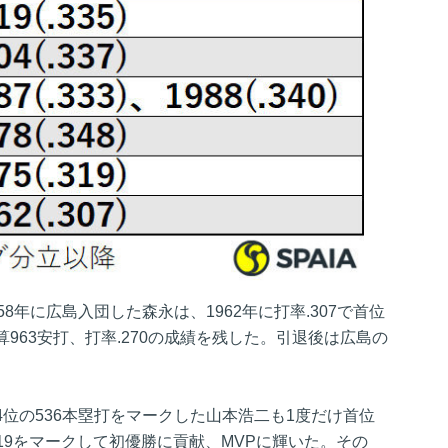
8年に広島入団した森永は、1962年に打率.307で首位
963安打、打率.270の成績を残した。引退後は広島の
位の536本塁打をマークした山本浩二も1度だけ首位
319をマークして初優勝に貢献、MVPに輝いた。その