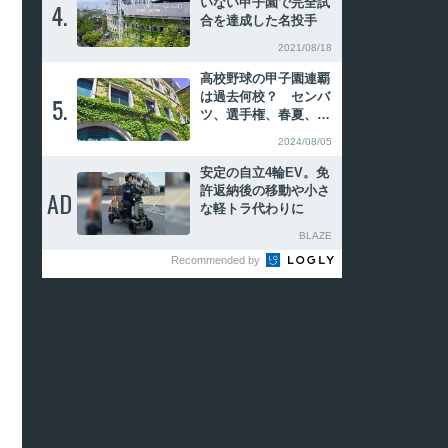
いない甲子園で完全試
4.
4.
合を達成した名投手
2021/08/18
高校野球の甲子園連覇
は過去何校？ センバ
5.
5.
ツ、選手権、春夏、夏
春の連続優勝を振り返
2024/08/05
る
安定の自立4輪EV。免
許返納後の移動や小さ
AD
AD
な軽トラ代わりに
BLAZE
Recommended by