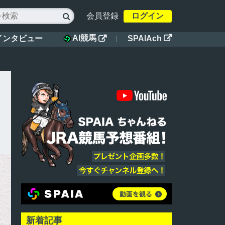
会員登録
ログイン

AI競馬
インタビュー
SPAIAch


新着記事