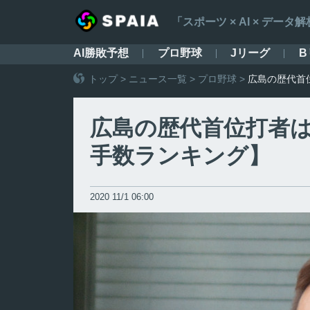
「スポーツ × AI × デ
AI勝敗予想
プロ野球
Jリーグ
B
トップ
>
ニュース一覧
>
プロ野球
>
広島の歴代首
広島の歴代首位打者は
手数ランキング】
2020 11/1 06:00