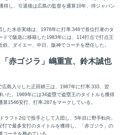
獲得し、引退後は広島の監督を通算10年、侍ジャパン
団した水谷実雄は、1978年に打率.348で首位打者のタ
ドで阪急に移籍した1983年には、114打点で打点王
近鉄、ダイエー、中日、阪神でコーチを歴任した。
、「赤ゴジラ」嶋重宣、鈴木誠也
で広島入りした正田耕三は、1987年に打率.333、翌
に輝いた。1989年には34盗塁で盗塁王のタイトルも獲得
1546安打、打率.287をマークしている。
年ドラフト2位で投手として入団し、5年目に野手転向。
189安打で最多安打のタイトルを獲得し、「赤ゴジラ」の
撃コーチを務めている。