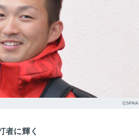
ⒸSPAIA
位打者に輝く