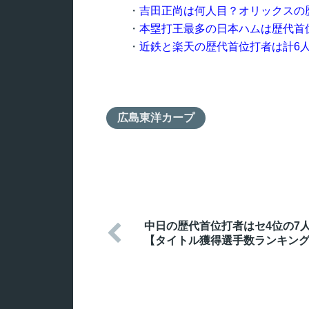
・
吉田正尚は何人目？オリックスの
・
本塁打王最多の日本ハムは歴代首
・
近鉄と楽天の歴代首位打者は計6
広島東洋カープ
中日の歴代首位打者はセ4位の7

【タイトル獲得選手数ランキン