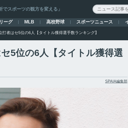
ータ解析でスポーツの観方を変える」
リーグ
高校野球
スポーツニュース
MLB
位打者はセ5位の6人【タイトル獲得選手数ランキング】
セ5位の6人【タイトル獲得選
SPAIA編集部