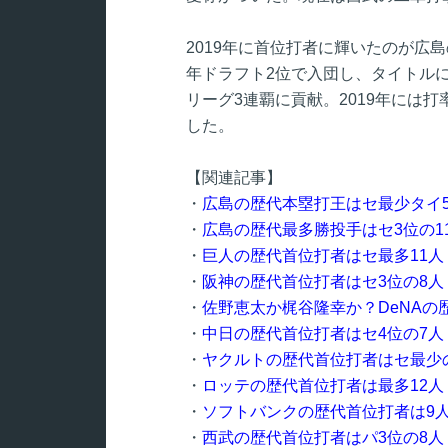
2019年に首位打者に輝いたのが広
年ドラフト2位で入団し、タイトルに
リーグ3連覇に貢献。2019年には打
した。
【関連記事】
・
広島の歴代本塁打王はセ最少タイ
・
広島の歴代最多勝投手はセ3位の
・
巨人の歴代首位打者はセ最多11
・
阪神の歴代首位打者はセ3位の8
・
佐野恵太か梶谷隆幸か？DeNA
・
中日の歴代首位打者はセ4位の7
・
ヤクルトの歴代首位打者はセ最少
・
ロッテの歴代首位打者は最多12
・
ソフトバンクの歴代首位打者は9
・
西武の歴代首位打者はパ3位の8