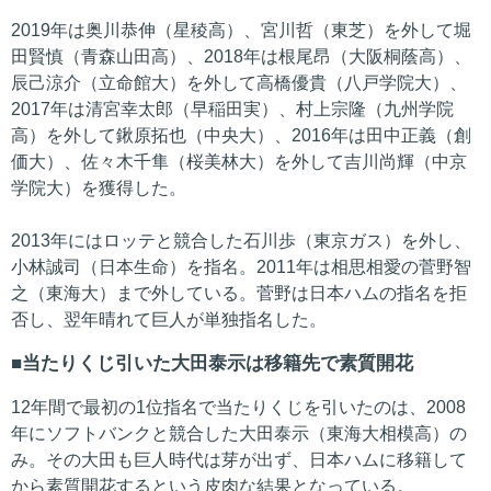
2019年は奥川恭伸（星稜高）、宮川哲（東芝）を外して堀
田賢慎（青森山田高）、2018年は根尾昂（大阪桐蔭高）、
辰己涼介（立命館大）を外して高橋優貴（八戸学院大）、
2017年は清宮幸太郎（早稲田実）、村上宗隆（九州学院
高）を外して鍬原拓也（中央大）、2016年は田中正義（創
価大）、佐々木千隼（桜美林大）を外して吉川尚輝（中京
学院大）を獲得した。
2013年にはロッテと競合した石川歩（東京ガス）を外し、
小林誠司（日本生命）を指名。2011年は相思相愛の菅野智
之（東海大）まで外している。菅野は日本ハムの指名を拒
否し、翌年晴れて巨人が単独指名した。
当たりくじ引いた大田泰示は移籍先で素質開花
12年間で最初の1位指名で当たりくじを引いたのは、2008
年にソフトバンクと競合した大田泰示（東海大相模高）の
み。その大田も巨人時代は芽が出ず、日本ハムに移籍して
から素質開花するという皮肉な結果となっている。