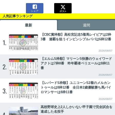

シェア
人気記事ランキング
最新
週間
【CBC賞枠順】高松宮記念5着馬レイピアは2枠
3番 連覇を狙うインビンシブルパパは6枠12番
1.
2026/08/07
【エルムS枠順】マリーンS快勝のウェイワード
アクトは7枠8番 昨年覇者ペリエールは8枠11
2.
番
2026/08/07
【レパードS枠順】ユニコーンS2着のメルカン
トゥールは8枠12番 全日本2歳優駿勝ち馬パイ
3.
ロマンサーは8枠11番
2026/08/07
高校野球史上2人しかいない甲子園で完全試合を
達成した名投手
4.