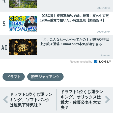
2021/08/18
【CBC賞】複勝率80%で軸に最適！夏の中京芝
1200m重賞で狙いたい特注血統【動画あり】
5.
2026/08/04
「え、こんなセールやってたの？」80％OFF以
上が続々登場！Amazonの本気が凄すぎる
AD
Amazon
Recommended by
ドラフト
読売ジャイアンツ
ドラフト1位くじ運ラン
ドラフト1位くじ運ラン
キング、オリックスは


キング、ソフトバンク
近大・佐藤公表も大丈
は運気下降気味？
夫？