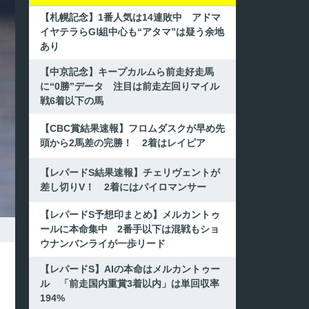
【札幌記念】1番人気は14連敗中 アドマ
イヤテラらGⅠ組中心も“アタマ”は疑う余地
あり
【中京記念】キープカルムら前走好走馬
に“0勝”データ 注目は前走左回りマイル
戦6着以下の馬
【CBC賞結果速報】フロムダスクが早め先
頭から2馬差の完勝！ 2着はレイピア
【レパードS結果速報】チェリヴェントが
差し切りV！ 2着にはパイロマンサー
【レパードS予想印まとめ】メルカントゥ
ールに本命集中 2番手以下は混戦もショ
ウナンバンライが一歩リード
【レパードS】AIの本命はメルカントゥー
ル 「前走国内重賞3着以内」は単回収率
194%