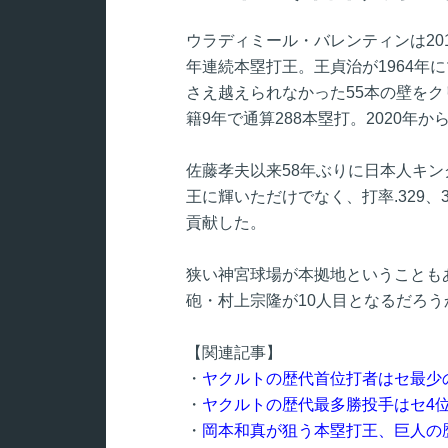
ウラディミール・バレンティンは201
年連続本塁打王。王貞治が1964年
さえ越えられなかった55本の壁を
籍9年で通算288本塁打。2020年
佐藤孝夫以来58年ぶりに日本人キン
王に輝いただけでなく、打率.329
貢献した。
狭い神宮球場が本拠地ということも
砲・村上宗隆が10人目となるだろう
【関連記事】
・
ヤクルトの歴代首位打者はセ最少
・
ヤクルトの歴代最多勝投手はセ4
・
岡本和真が狙う本塁打王、巨人の