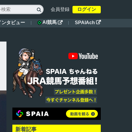
会員登録
ログイン

AI競馬
インタビュー
SPAIAch


新着記事