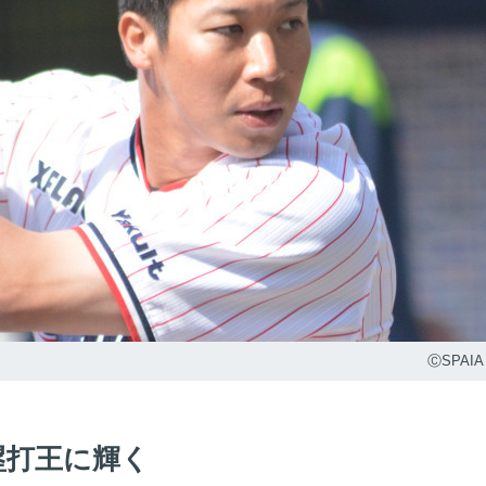
ⒸSPAIA
塁打王に輝く