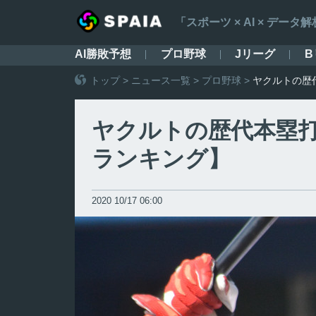
「スポーツ × AI × デ
AI勝敗予想
プロ野球
Jリーグ
B
トップ
>
ニュース一覧
>
プロ野球
>
ヤクルトの歴
ヤクルトの歴代本塁
ランキング】
2020 10/17 06:00