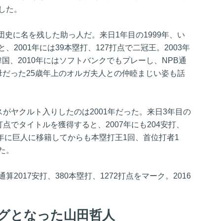
した。
史に名を残した助っ人だ。来日1年目の1999年、い
2001年には39本塁打、127打点で二冠王。2003年
国、2010年にはソフトバンクでもプレーし、NPB通
母だった25歳年上のオルガ夫人との仲睦まじい姿も話
スがヤクルト入りしたのは2001年だった。来日3年目の
24打点でタイトルを獲得すると、2007年にも204安打、
8年に巨人に移籍してからも本塁打王1回、首位打者1
た。
通算2017安打、380本塁打、1272打点をマーク。2016
ングとなった山田哲人