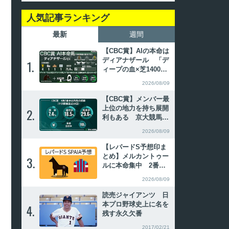
人気記事ランキング
最新
週間
【CBC賞】AIの本命は
ディアナザール 「デ
1.
1.
ィープの血×芝1400m
以上で勝利歴あり」は
2026/08/09
複勝率50%超
【CBC賞】メンバー最
上位の地力を持ち展開
2.
2.
利もある 京大競馬研
の本命は重賞初制覇を
2026/08/09
狙うレイピア
【レパードS予想印ま
とめ】メルカントゥー
3.
3.
ルに本命集中 2番手
以下は混戦もショウナ
2026/08/09
ンバンライが一歩リー
ド
読売ジャイアンツ 日
本プロ野球史上に名を
4.
4.
残す永久欠番
2017/02/21