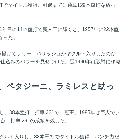
塁打でタイトル獲得。引退までに通算129本塁打を放っ
1年目に14本塁打で新人王に輝くと、1957年に22本塁
なった。
引っ提げてラリー・パリッシュがヤクルト入りしたのが
LB仕込みのパワーを見せつけた。翌1990年は阪神に移籍
、ペタジーニ、ラミレスと助っ
し、38本塁打、打率.331で二冠王。1995年は巨人でプ
打点、打率.291の成績を残した。
ヤクルト入りし、38本塁打でタイトル獲得。パンチ力だ