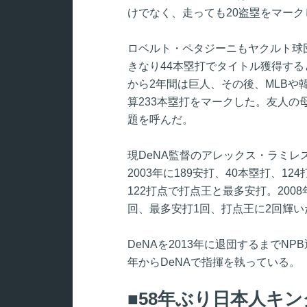
けでなく、走っても20盗塁をマーク
ロベルト・ペタジーニもヤクルト球団
きなり44本塁打でタイトル獲得すると、
から2年間は巨人、その後、MLBや韓
算233本塁打をマークした。友人の
題を呼んだ。
現DeNA監督のアレックス・ラミレ
2003年に189安打、40本塁打、1
122打点で打点王と最多安打。200
回、最多安打1回、打点王に2回輝い
DeNAを2013年に退団するまでNPB
年からDeNAで指揮を執っている。
58年ぶり日本人キ