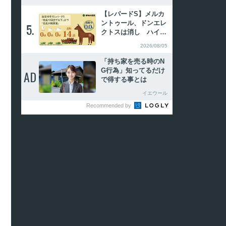
【レパードS】メルカ
ントゥール、ドンエレ
5.
5.
クトスは消し ハイブ
リッド式消去法
2026/08/05
「持ち家を売る時のN
G行為」知ってるだけ
AD
AD
で得する事とは
イエウール
Recommended by