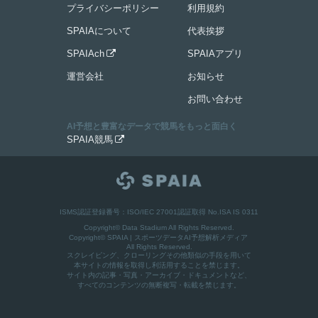
プライバシーポリシー
利用規約
SPAIAについて
代表挨拶
SPAIAch
SPAIAアプリ

運営会社
お知らせ
お問い合わせ
AI予想と豊富なデータで競馬をもっと面白く
SPAIA競馬

ISMS認証登録番号：ISO/IEC 27001認証取得 No.ISA IS 0311
Copyright© Data Stadium All Rights Reserved.
Copyright©
SPAIA | スポーツデータAI予想解析メディア
All Rights Reserved.
スクレイピング、クローリングその他類似の手段を用いて
本サイトの情報を取得し利活用することを禁じます。
サイト内の記事・写真・アーカイブ・ドキュメントなど、
すべてのコンテンツの無断複写・転載を禁じます。