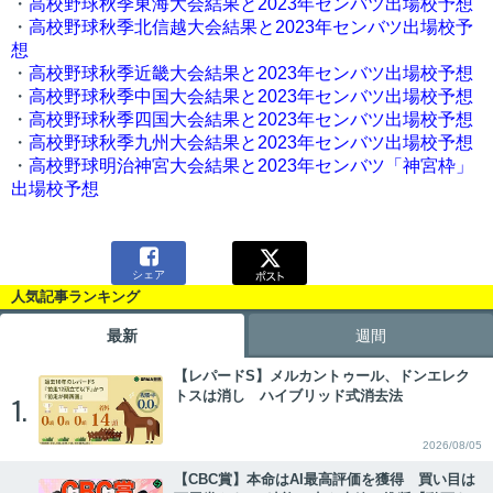
・
高校野球秋季東海大会結果と2023年センバツ出場校予想
・
高校野球秋季北信越大会結果と2023年センバツ出場校予
想
・
高校野球秋季近畿大会結果と2023年センバツ出場校予想
・
高校野球秋季中国大会結果と2023年センバツ出場校予想
・
高校野球秋季四国大会結果と2023年センバツ出場校予想
・
高校野球秋季九州大会結果と2023年センバツ出場校予想
・
高校野球明治神宮大会結果と2023年センバツ「神宮枠」
出場校予想

シェア
人気記事ランキング
最新
週間
【レパードS】メルカントゥール、ドンエレク
トスは消し ハイブリッド式消去法
1.
2026/08/05
【CBC賞】本命はAI最高評価を獲得 買い目は