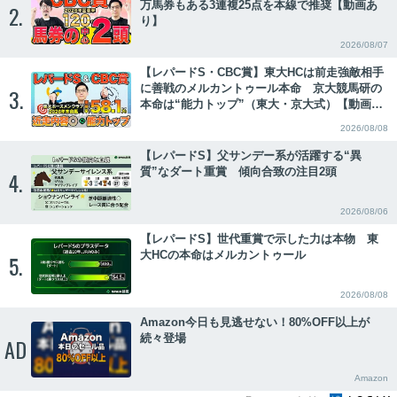
万馬券もある3連複25点を本線で推奨【動画あ
2.
り】
2026/08/07
【レパードS・CBC賞】東大HCは前走強敵相手
に善戦のメルカントゥール本命 京大競馬研の
3.
本命は“能力トップ”（東大・京大式）【動画あ
り】
2026/08/08
【レパードS】父サンデー系が活躍する“異
質”なダート重賞 傾向合致の注目2頭
4.
2026/08/06
【レパードS】世代重賞で示した力は本物 東
大HCの本命はメルカントゥール
5.
2026/08/08
Amazon今日も見逃せない！80%OFF以上が
続々登場
AD
Amazon