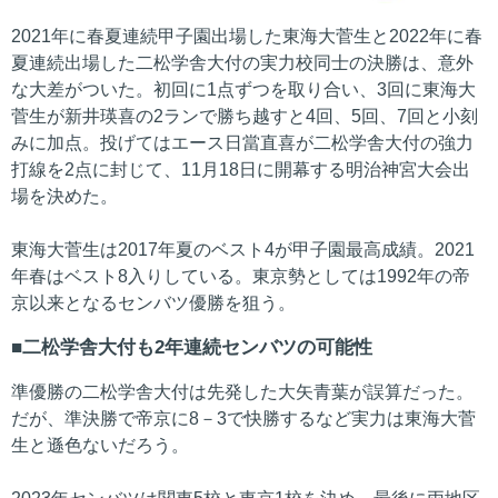
2021年に春夏連続甲子園出場した東海大菅生と2022年に春
夏連続出場した二松学舎大付の実力校同士の決勝は、意外
な大差がついた。初回に1点ずつを取り合い、3回に東海大
菅生が新井瑛喜の2ランで勝ち越すと4回、5回、7回と小刻
みに加点。投げてはエース日當直喜が二松学舎大付の強力
打線を2点に封じて、11月18日に開幕する明治神宮大会出
場を決めた。
東海大菅生は2017年夏のベスト4が甲子園最高成績。2021
年春はベスト8入りしている。東京勢としては1992年の帝
京以来となるセンバツ優勝を狙う。
二松学舎大付も2年連続センバツの可能性
準優勝の二松学舎大付は先発した大矢青葉が誤算だった。
だが、準決勝で帝京に8－3で快勝するなど実力は東海大菅
生と遜色ないだろう。