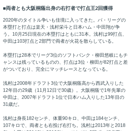
両者とも大阪桐蔭出身の右打者で打点王2回獲得
2020年のタイトル争いも佳境に入ってきた。パ・リーグの
本塁打と打点は楽天・浅村栄斗と日本ハム・中田翔が争
う。10月25日現在の本塁打はともに31本。浅村は99打点、
中田は103打点と2部門で両者が火花を散らしている。
本塁打は28本でリーグ3位のソフトバンク・柳田悠岐にもチ
ャンスは残っているものの、打点は3位・柳田が82打点と差
がついており、完全にマッチレースとなっている。
浅村は2008年ドラフト3位で大阪桐蔭高から西武入りした
12年目の29歳（11月12日で30歳）。大阪桐蔭で1年先輩の
中田は、2007年ドラフト1位で日本ハム入りした13年目の
31歳だ。
浅村は身長182センチ、体重90キロ、中田は184センチ、
107キロで、両者とも右投げ右打ち。浅村は2013年と2018