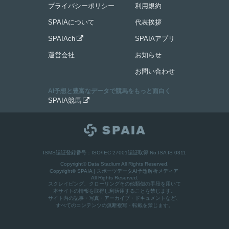
プライバシーポリシー
利用規約
SPAIAについて
代表挨拶
SPAIAch
SPAIAアプリ

運営会社
お知らせ
お問い合わせ
AI予想と豊富なデータで競馬をもっと面白く
SPAIA競馬

ISMS認証登録番号：ISO/IEC 27001認証取得 No.ISA IS 0311
Copyright© Data Stadium All Rights Reserved.
Copyright©
SPAIA | スポーツデータAI予想解析メディア
All Rights Reserved.
スクレイピング、クローリングその他類似の手段を用いて
本サイトの情報を取得し利活用することを禁じます。
サイト内の記事・写真・アーカイブ・ドキュメントなど、
すべてのコンテンツの無断複写・転載を禁じます。