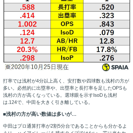
打率では浅村が4分以上高く、安打数や四球数も浅村の方が
多い。必然的に出塁率や、出塁率と長打率を足したOPSも
浅村の方が高くなっている。選球眼を示すIsoDも浅村
は.124で、中田を大きく引き離している。
浅村の方が高い数値は多いが…
中田はプロ通算打率が2割5分台であることからも分かるよ