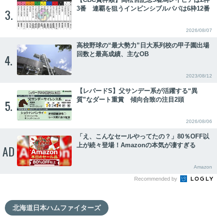
3番 連覇を狙うインビンシブルパパは6枠12番
3.
2026/08/07
高校野球の“最大勢力”日大系列校の甲子園出場
回数と最高成績、主なOB
4.
2023/08/12
【レパードS】父サンデー系が活躍する“異
質”なダート重賞 傾向合致の注目2頭
5.
2026/08/06
「え、こんなセールやってたの？」80％OFF以
上が続々登場！Amazonの本気が凄すぎる
AD
Amazon
Recommended by
北海道日本ハムファイターズ