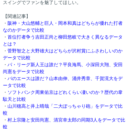
スイングでファンを魅了してほしい。
【関連記事】
・
阪神・大山悠輔と巨人・岡本和真はどちらが優れた打者
なのかデータで比較
・
首位打者争う吉田正尚と柳田悠岐で大きく異なるデータ
とは？
・
菅野智之と大野雄大はどちらが沢村賞にふさわしいのか
データで比較
・
パ・リーグ新人王は誰だ？平良海馬、小深田大翔、安田
尚憲をデータで比較
・
パのエースは誰だ？山本由伸、涌井秀章、千賀滉大をデ
ータで比較
・
ソフトバンク周東佑京はどれくらい凄いのか？歴代の韋
駄天と比較
・
山川穂高と井上晴哉「二大ぽっちゃり砲」をデータで比
較
・
村上宗隆と安田尚憲、清宮幸太郎の同期3人をデータで比
較