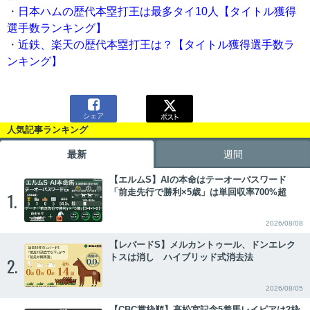
・
日本ハムの歴代本塁打王は最多タイ10人【タイトル獲得
選手数ランキング】
・
近鉄、楽天の歴代本塁打王は？【タイトル獲得選手数ラ
ンキング】

シェア
人気記事ランキング
最新
週間
【エルムS】AIの本命はテーオーパスワード
「前走先行で勝利×5歳」は単回収率700%超
1.
2026/08/08
【レパードS】メルカントゥール、ドンエレク
トスは消し ハイブリッド式消去法
2.
2026/08/05
【CBC賞枠順】高松宮記念5着馬レイピアは2枠