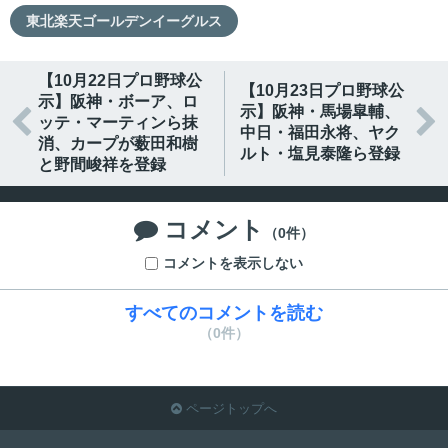
東北楽天ゴールデンイーグルス
【10月22日プロ野球公
【10月23日プロ野球公
示】阪神・ボーア、ロ
示】阪神・馬場皐輔、


ッテ・マーティンら抹
中日・福田永将、ヤク
消、カープが薮田和樹
ルト・塩見泰隆ら登録
と野間峻祥を登録
コメント

（0件）
コメントを表示しない
すべてのコメントを読む
（0件）
ページトップへ
