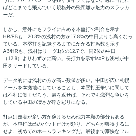
うに、ハイアベレージを残すタイプではない。芯に当たれ
ばどこまでも飛んでいく規格外の飛距離が魅力のスラッガ
ーだ。
しかし、意外にもフライに占める本塁打の割合を示す
HR/FBも、20.3%の浅村の方が17.8%の中田よりも高くなっ
ている。本塁打を記録するまでにかかる打席数を示す
AB/HRも、浅村はリーグ1位の12.7で、同2位の中田
（12.8）よりわずかに高い。長打力を示すIsoPも浅村が中
田をリードしている。
データ的には浅村の方が高い数値が多い。中田が広い札幌
ドームを本拠地にしていることも、本塁打王争いに関して
は不利に働くだろう。裏を返せば、それでも熾烈な争いを
している中田の凄さが浮き彫りになる。
打点は走者が多い方が稼げるため他力本願の部分もある
が、本塁打は己のバットだけが頼り。どちらが獲得するに
せよ、初めてのホームランキングだ。最後まで豪快なフル