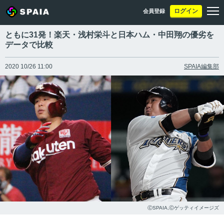
ログイン
会員登録
ともに31発！楽天・浅村栄斗と日本ハム・中田翔の優劣を
データで比較
2020 10/26 11:00
SPAIA編集部
ⒸSPAIA,Ⓒゲッティイメージズ