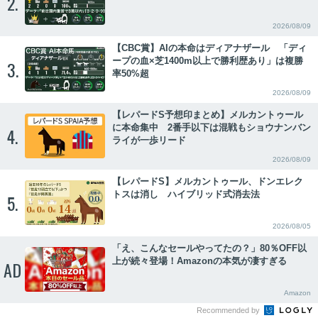
2.
2026/08/09
【CBC賞】AIの本命はディアナザール 「ディ
ープの血×芝1400m以上で勝利歴あり」は複勝
3.
率50%超
2026/08/09
【レパードS予想印まとめ】メルカントゥール
に本命集中 2番手以下は混戦もショウナンバン
4.
ライが一歩リード
2026/08/09
【レパードS】メルカントゥール、ドンエレク
トスは消し ハイブリッド式消去法
5.
2026/08/05
「え、こんなセールやってたの？」80％OFF以
上が続々登場！Amazonの本気が凄すぎる
AD
Amazon
Recommended by