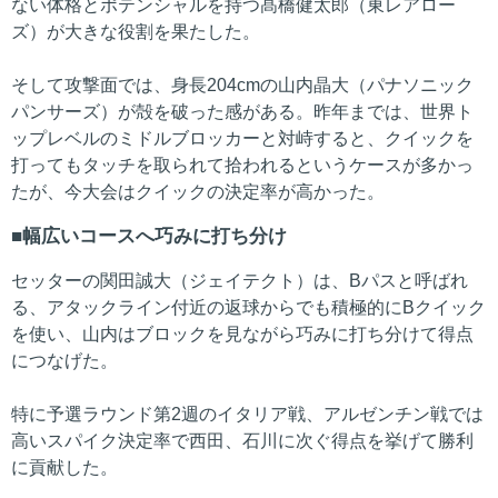
ない体格とポテンシャルを持つ髙橋健太郎（東レアロー
ズ）が大きな役割を果たした。
そして攻撃面では、身長204cmの山内晶大（パナソニック
パンサーズ）が殻を破った感がある。昨年までは、世界ト
ップレベルのミドルブロッカーと対峙すると、クイックを
打ってもタッチを取られて拾われるというケースが多かっ
たが、今大会はクイックの決定率が高かった。
幅広いコースへ巧みに打ち分け
セッターの関田誠大（ジェイテクト）は、Bパスと呼ばれ
る、アタックライン付近の返球からでも積極的にBクイック
を使い、山内はブロックを見ながら巧みに打ち分けて得点
につなげた。
特に予選ラウンド第2週のイタリア戦、アルゼンチン戦では
高いスパイク決定率で西田、石川に次ぐ得点を挙げて勝利
に貢献した。