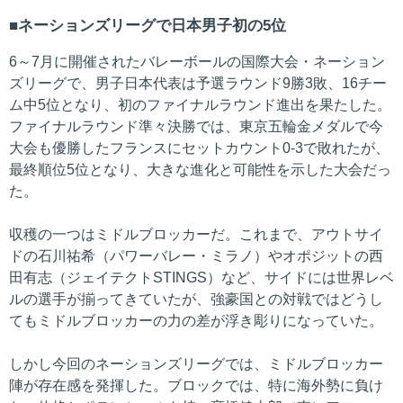
ネーションズリーグで日本男子初の5位
6～7月に開催されたバレーボールの国際大会・ネーション
ズリーグで、男子日本代表は予選ラウンド9勝3敗、16チー
ム中5位となり、初のファイナルラウンド進出を果たした。
ファイナルラウンド準々決勝では、東京五輪金メダルで今
大会も優勝したフランスにセットカウント0-3で敗れたが、
最終順位5位となり、大きな進化と可能性を示した大会だっ
た。
収穫の一つはミドルブロッカーだ。これまで、アウトサイ
ドの石川祐希（パワーバレー・ミラノ）やオポジットの西
田有志（ジェイテクトSTINGS）など、サイドには世界レベ
ルの選手が揃ってきていたが、強豪国との対戦ではどうし
てもミドルブロッカーの力の差が浮き彫りになっていた。
しかし今回のネーションズリーグでは、ミドルブロッカー
陣が存在感を発揮した。ブロックでは、特に海外勢に負け