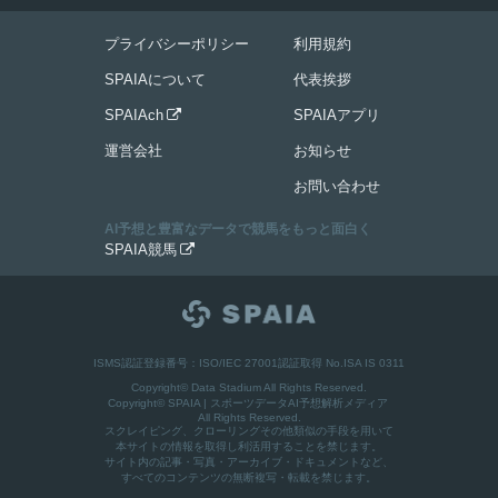
プライバシーポリシー
利用規約
SPAIAについて
代表挨拶
SPAIAch
SPAIAアプリ

運営会社
お知らせ
お問い合わせ
AI予想と豊富なデータで競馬をもっと面白く
SPAIA競馬

ISMS認証登録番号：ISO/IEC 27001認証取得 No.ISA IS 0311
Copyright© Data Stadium All Rights Reserved.
Copyright©
SPAIA | スポーツデータAI予想解析メディア
All Rights Reserved.
スクレイピング、クローリングその他類似の手段を用いて
本サイトの情報を取得し利活用することを禁じます。
サイト内の記事・写真・アーカイブ・ドキュメントなど、
すべてのコンテンツの無断複写・転載を禁じます。