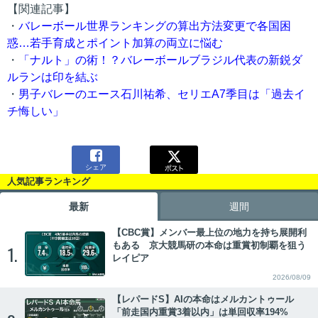
【関連記事】
・
バレーボール世界ランキングの算出方法変更で各国困
惑…若手育成とポイント加算の両立に悩む
・
「ナルト」の術！？バレーボールブラジル代表の新鋭ダ
ルランは印を結ぶ
・
男子バレーのエース石川祐希、セリエA7季目は「過去イ
チ悔しい」

シェア
人気記事ランキング
最新
週間
【CBC賞】メンバー最上位の地力を持ち展開利
もある 京大競馬研の本命は重賞初制覇を狙う
1.
レイピア
2026/08/09
【レパードS】AIの本命はメルカントゥール
「前走国内重賞3着以内」は単回収率194%