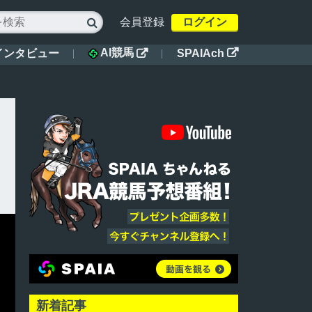
会員登録
ログイン

AI競馬
インタビュー
SPAIAch


新着記事