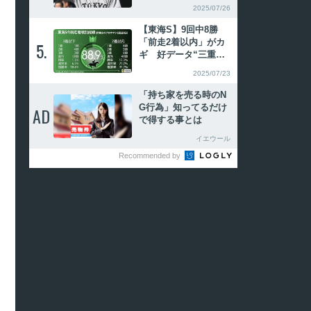
トバンク有原航平、日
2025/07/26
本ハム柴田獅子、ロッ
テ・ボスら登録、阪
【東海S】9回中8勝
神・原口文仁、広島・
「前走2着以内」がカ
5.
5.
中村健人ら抹消
ギ 好データ“三重
奏”サンライズホーク
2025/07/23
が本命
「持ち家を売る時のN
G行為」知ってるだけ
AD
AD
で得する事とは
イエウール
Recommended by