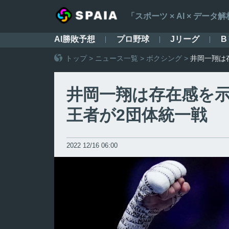
「スポーツ × AI × デ
AI勝敗予想
プロ野球
Jリーグ
B
トップ
>
ニュース一覧
>
ボクシング
>
井岡一翔は
井岡一翔は存在感を示
王者が2団体統一戦
2022 12/16 06:00