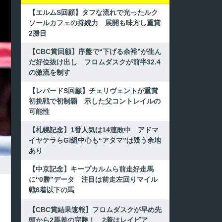
【エルムS回顧】タフな流れで光ったルク
ソールカフェの持続力 展開も味方し重賞
2勝目
【CBC賞回顧】序盤で“下げる余裕”が生ん
だ好位抜け出し フロムダスクが前半32.4
の激流を制す
【レパードS回顧】チェリヴェントが重賞
初挑戦で初制覇 示した父コントレイルの
可能性
【札幌記念】1番人気は14連敗中 アドマ
イヤテラらGⅠ組中心も“アタマ”は疑う余地
あり
【中京記念】キープカルムら前走好走馬
に“0勝”データ 注目は前走左回りマイル
戦6着以下の馬
【CBC賞結果速報】フロムダスクが早め先
頭から2馬差の完勝！ 2着はレイピア