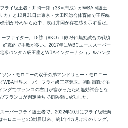
フライ級王者・井岡一翔（33＝志成）がWBA同級王
リカ）と12月31日に東京・大田区総合体育館で王座統
の余韻が冷めやらぬ中、次は井岡が存在感を示す番だ。
ーファイター。18勝（8KO）1敗2分1無効試合の戦績
好戦的で手数が多い。2017年にWBCユーススーパー
は北米バンタム級王座とWBAインターナショナルバンタ
ェイソン・モロニーの双子の弟アンドリュー・モロニー
でWBA世界スーパーフライ級王座奪取。初防衛戦でモ
ィングでフランコの右目が塞がったため無効試合とな
は再びフランコが判定勝ちで初防衛に成功した。
スーパーフライ級王者で、2022年10月にフライ級転向
はモロニーとの3戦目以来、約1年4カ月ぶりのリング。