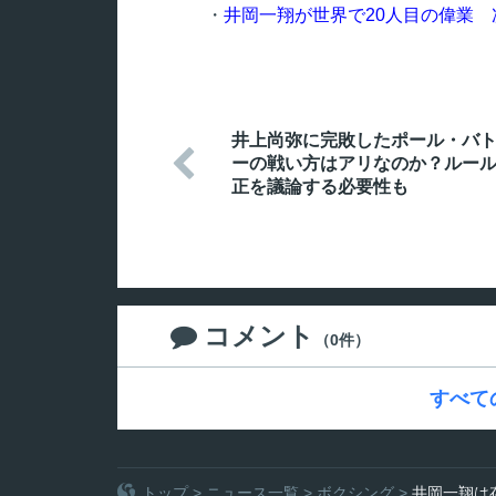
・
井岡一翔が世界で20人目の偉業
井上尚弥に完敗したポール・バ

ーの戦い方はアリなのか？ルー
正を議論する必要性も
コメント

（0件）
すべて
トップ
>
ニュース一覧
>
ボクシング
>
井岡一翔は