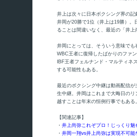
井上は次々に日本ボクシング界の記
井岡が20勝で1位（井上は19勝）
ることは間違いなく、最近の「井上
井岡にとっては、そういう意味でも
WBC王者に復帰したばかりのファ
IBF王者フェルナンド・マルティネ
する可能性もある。
最近のボクシング中継は動画配信が
生中継。井岡はこれまで大晦日のリン
越すことは年末の恒例行事でもある
【関連記事】
・
井上尚弥これぞプロ！じっくり魅せ
・
井岡一翔vs井上尚弥は実現不可