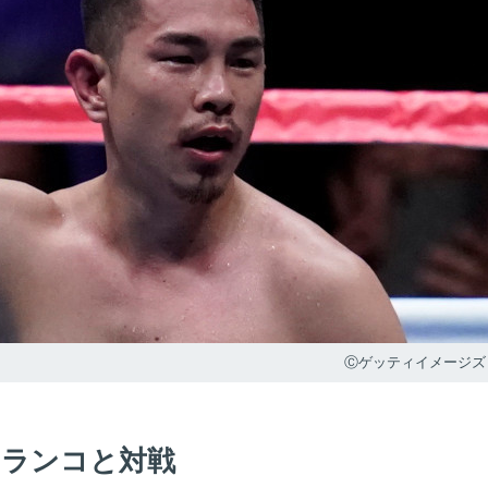
Ⓒゲッティイメージズ
フランコと対戦