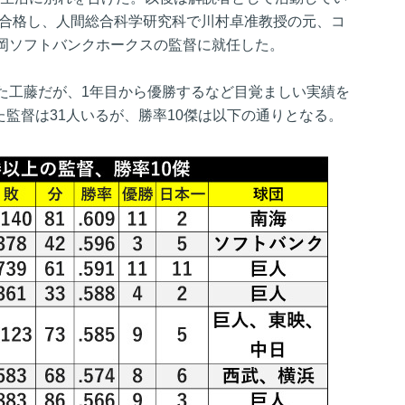
に合格し、人間総合科学研究科で川村卓准教授の元、コ
岡ソフトバンクホークスの監督に就任した。
た工藤だが、1年目から優勝するなど目覚ましい実績を
した監督は31人いるが、勝率10傑は以下の通りとなる。