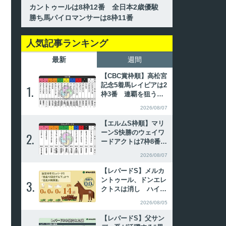
カントゥールは8枠12番 全日本2歳優駿
勝ち馬パイロマンサーは8枠11番
人気記事ランキング
最新
週間
【CBC賞枠順】高松宮
記念5着馬レイピアは2
1.
1.
枠3番 連覇を狙うイ
ンビンシブルパパは6
2026/08/07
枠12番
【エルムS枠順】マリ
ーンS快勝のウェイワ
2.
2.
ードアクトは7枠8番
昨年覇者ペリエールは
2026/08/07
8枠11番
【レパードS】メルカ
ントゥール、ドンエレ
3.
3.
クトスは消し ハイブ
リッド式消去法
2026/08/05
【レパードS】父サン