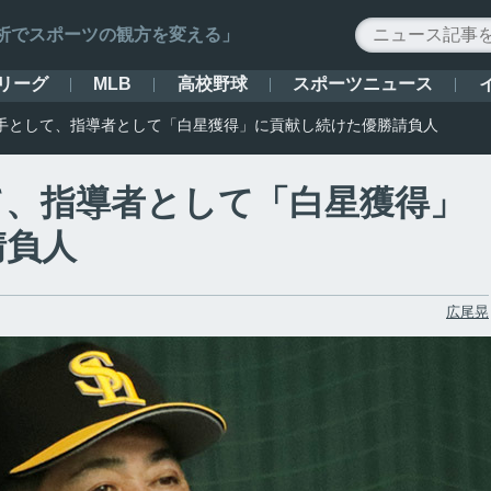
ータ解析でスポーツの観方を変える」
リーグ
高校野球
スポーツニュース
MLB
手として、指導者として「白星獲得」に貢献し続けた優勝請負人
て、指導者として「白星獲得」
請負人
広尾晃