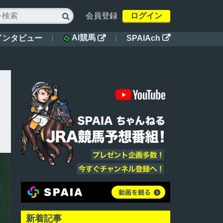
会員登録
ログイン

AI競馬
インタビュー
SPAIAch


新着記事