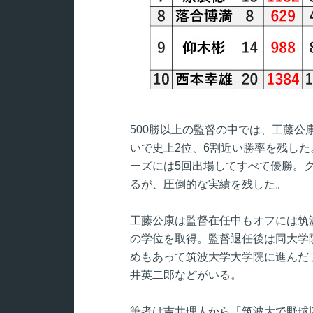
500勝以上の監督の中では、工藤
いで史上2位、6割近い勝率を残した
ーズには5回出場してすべて優勝。
るが、圧倒的な実績を残した。
工藤公康は監督在任中もオフには筑波
の学位を取得。監督退任後は同大学
めもあって筑波大学大学院に進んだ
井英二郎などがいる。
筆者は吉井理人から「筑波大で野球