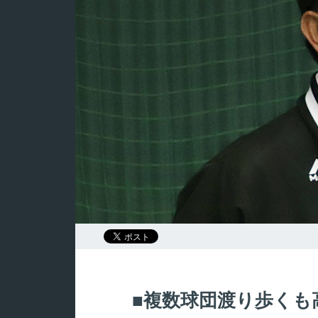
複数球団渡り歩くも