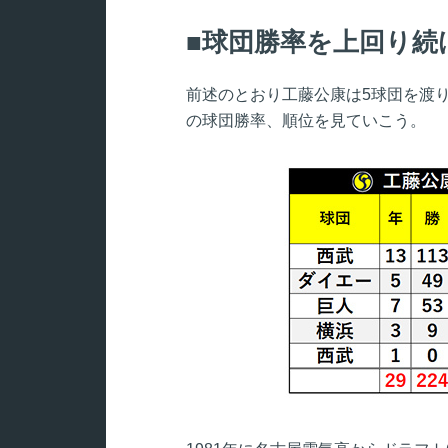
球団勝率を上回り続
前述のとおり工藤公康は5球団を渡
の球団勝率、順位を見ていこう。