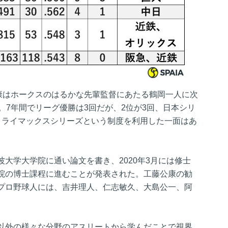
公康はホークスのはるかな先輩監督にあたる鶴岡一人に次
。7年間でリーグ優勝は3回だが、2位が3回、日本シリ
クライマックスシリーズという制度を利用した一面はあ
大学大学院に通い論文を書き、2020年3月には修士
院の博士課程に進むことが発表された。工藤公康の勧
プロ野球人には、吉井理人、仁志敏久、大島公一、阿
以外の様々な分野のアスリートから学んだことで視界