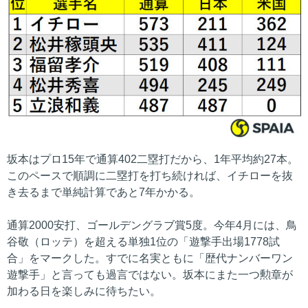
坂本はプロ15年で通算402二塁打だから、1年平均約27本。
このペースで順調に二塁打を打ち続ければ、イチローを抜
き去るまで単純計算であと7年かかる。
通算2000安打、ゴールデングラブ賞5度。今年4月には、鳥
谷敬（ロッテ）を超える単独1位の「遊撃手出場1778試
合」をマークした。すでに名実ともに「歴代ナンバーワン
遊撃手」と言っても過言ではない。坂本にまた一つ勲章が
加わる日を楽しみに待ちたい。