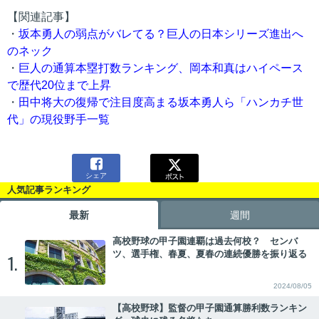
【関連記事】
・
坂本勇人の弱点がバレてる？巨人の日本シリーズ進出へ
のネック
・
巨人の通算本塁打数ランキング、岡本和真はハイペース
で歴代20位まで上昇
・
田中将大の復帰で注目度高まる坂本勇人ら「ハンカチ世
代」の現役野手一覧

シェア
人気記事ランキング
最新
週間
高校野球の甲子園連覇は過去何校？ センバ
ツ、選手権、春夏、夏春の連続優勝を振り返る
1.
2024/08/05
【高校野球】監督の甲子園通算勝利数ランキン