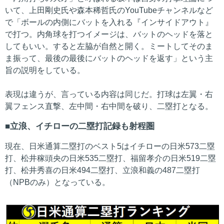
いて、上田剛史氏や森本稀哲氏のYouTubeチャンネルなど
で「ボールの内側にバットを入れる『インサイドアウト』
で打つ。内角球を打つイメージは、バットのヘッドを落と
してもいい。すると左脇が自然と開く。ミートしてそのま
ま振って、最後の最後にバットのヘッドを返す」という主
旨の説明をしている。
表現は違うが、言っている内容は同じだ。打球は左翼・右
翼フェンス直撃、左中間・右中間を破り、二塁打となる。
立浪、イチローの二塁打記録も射程圏
現在、日米通算二塁打のベスト5はイチローの日米573二塁
打、松井稼頭央の日米535二塁打、福留孝介の日米519二塁
打、松井秀喜の日米494二塁打、立浪和義の487二塁打
（NPBのみ）となっている。