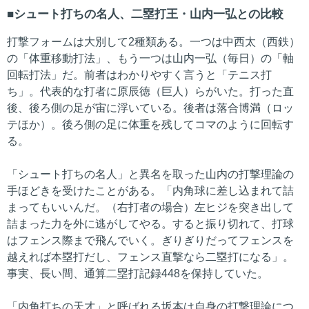
シュート打ちの名人、二塁打王・山内一弘との比較
打撃フォームは大別して2種類ある。一つは中西太（西鉄）
の「体重移動打法」、もう一つは山内一弘（毎日）の「軸
回転打法」だ。前者はわかりやすく言うと「テニス打
ち」。代表的な打者に原辰徳（巨人）らがいた。打った直
後、後ろ側の足が宙に浮いている。後者は落合博満（ロッ
テほか）。後ろ側の足に体重を残してコマのように回転す
る。
「シュート打ちの名人」と異名を取った山内の打撃理論の
手ほどきを受けたことがある。「内角球に差し込まれて詰
まってもいいんだ。（右打者の場合）左ヒジを突き出して
詰まった力を外に逃がしてやる。すると振り切れて、打球
はフェンス際まで飛んでいく。ぎりぎりだってフェンスを
越えれば本塁打だし、フェンス直撃なら二塁打になる」。
事実、長い間、通算二塁打記録448を保持していた。
「内角打ちの天才」と呼ばれる坂本は自身の打撃理論につ