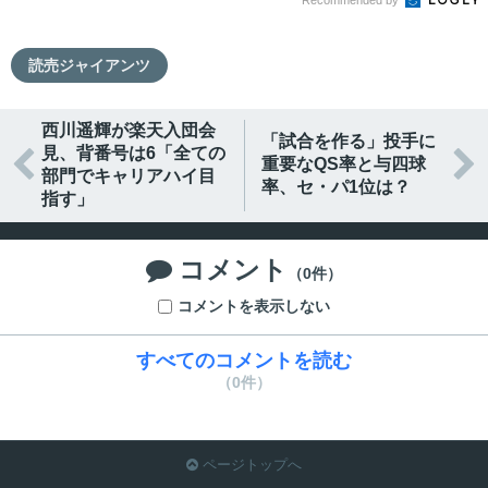
読売ジャイアンツ
西川遥輝が楽天入団会
「試合を作る」投手に
見、背番号は6「全ての


重要なQS率と与四球
部門でキャリアハイ目
率、セ・パ1位は？
指す」
コメント

（0件）
コメントを表示しない
すべてのコメントを読む
（0件）
ページトップへ
