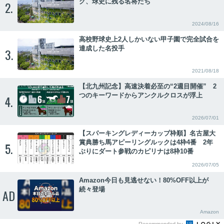
グ、球史に残る名将たち
2.
2024/08/16
高校野球史上2人しかいない甲子園で完全試合を
達成した名投手
3.
2021/08/18
【北九州記念】高速決着必至の“2週目開催” 2
つのキーワードからアンクルクロスが浮上
4.
2026/07/01
【スパーキングレディーカップ枠順】名古屋大
賞典勝ち馬アピーリングルックは4枠4番 2年
5.
ぶりにダート参戦のカピリナは8枠10番
2026/07/05
Amazon今日も見逃せない！80%OFF以上が
続々登場
AD
Amazon
Recommended by