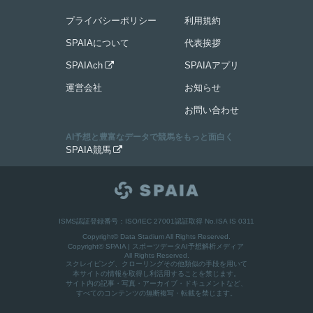
プライバシーポリシー
利用規約
SPAIAについて
代表挨拶
SPAIAch
SPAIAアプリ

運営会社
お知らせ
お問い合わせ
AI予想と豊富なデータで競馬をもっと面白く
SPAIA競馬

ISMS認証登録番号：ISO/IEC 27001認証取得 No.ISA IS 0311
Copyright© Data Stadium All Rights Reserved.
Copyright©
SPAIA | スポーツデータAI予想解析メディア
All Rights Reserved.
スクレイピング、クローリングその他類似の手段を用いて
本サイトの情報を取得し利活用することを禁じます。
サイト内の記事・写真・アーカイブ・ドキュメントなど、
すべてのコンテンツの無断複写・転載を禁じます。