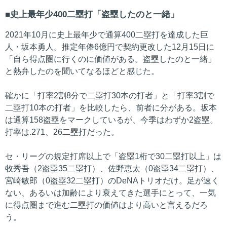
史上最年少400二塁打「盗塁したのと一緒」
2021年10月に史上最年少で通算400二塁打を達成した巨
人・坂本勇人。推定年俸6億円で契約更改した12月15日に
「自ら得点圏に行くのに価値がある。盗塁したのと一緒」
と熱弁したのを聞いてなるほどと感じた。
確かに「打率2割8分で二塁打30本の打者」と「打率3割で
二塁打10本の打者」を比較したら、前者に分がある。坂本
は通算158盗塁をマークしているが、今季はわずか2盗塁。
打率は.271、26二塁打だった。
セ・リーグの規定打席以上で「盗塁1桁で30二塁打以上」は
牧秀吾（2盗塁35二塁打）、佐野恵太（0盗塁34二塁打）、
宮崎敏郎（0盗塁32二塁打）のDeNAトリオだけ。足が速く
ない、あるいは加齢により衰えてきた選手にとって、一気
に得点圏まで進む二塁打の価値はより高いと言えるだろ
う。