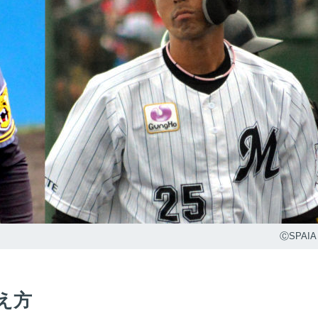
ⒸSPAIA
え方