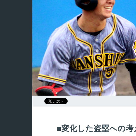
変化した盗塁への考