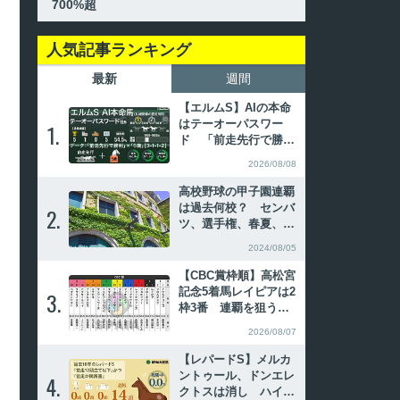
700%超
人気記事ランキング
最新
週間
【エルムS】AIの本命
はテーオーパスワー
1.
1.
ド 「前走先行で勝利
×5歳」は単回収率70
2026/08/08
0%超
高校野球の甲子園連覇
は過去何校？ センバ
2.
2.
ツ、選手権、春夏、夏
春の連続優勝を振り返
2024/08/05
る
【CBC賞枠順】高松宮
記念5着馬レイピアは2
3.
3.
枠3番 連覇を狙うイ
ンビンシブルパパは6
2026/08/07
枠12番
【レパードS】メルカ
ントゥール、ドンエレ
4.
4.
クトスは消し ハイブ