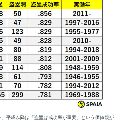
ュー、平成以降は「盗塁は成功率が重要」という価値観が