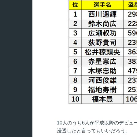
10人のうち6人が平成以降のデビ
浸透したと言ってもいいだろう。