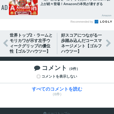
上が続々登場！Amazonの本気が凄すぎる
AD
Amazon
Recommended by
世界トップ2・ラームと
好スコアにつながる一
モリカワが示す左手ウ
歩踏み込んだコースマ


ィークグリップの優位
ネージメント【ゴルフ
性【ゴルフハウツー】
ハウツー】
コメント

（0件）
コメントを表示しない
すべてのコメントを読む
（0件）
ページトップへ
