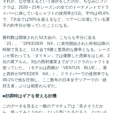
それが、なぜ替えるという選択をしたのか。ちなみにフジ
クラは、2020～21年シーズンの全てのトーナメントでドラ
イバーに挿しているシャフトの使用率が1位。平均は45.6%
で、7大会では50%を超えるなど、ツアーに出場している選
手の約半分が使っていたことになる。
勝利数は開催された52大会の、こちらも半分に迫る
「23」。「SPEEDER NX」に発売開始された昨秋以降の
時期で見ると、11大会で8勝と驚異的な勝率となる。シーズ
ンが変わっても「ダイキン」では優勝した西郷をはじめ、2
位の黄アルム。3位の西村優菜までがフジクラのシャフトを
使っていた。（モデルは西郷が「VENTUS BLUE」。黄
と西村がSPEEDER NX」）。ドライバーでの使用率でも
49.1%で他を圧倒し、ここ数年の日本女子ツアーでの「絶
対王者」ぶりは相変わらずだ。
好調時はギアを替える好機
このデータを見ると一般のアマチュアは「良さそうだか
ら、使ってみようかな」という気になるだろう。とはいえ