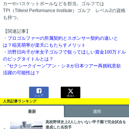
カーやバスケットボールなどを担当。ゴルフでは
TPI（Titleist Performance Institute）ゴルフ レベル2の資格
も持つ。
【関連記事】
・
プロゴルファーの所属契約とスポンサー契約の違いと
は？稲見萌寧が楽天にもたらすメリット
・
渋野日向子が米女子ゴルフで狙ってほしい賞金100万ドル
のビッグタイトルとは？
・
“セクシークイーン”アン・シネが日本ツアー再挑戦意欲
活躍の可能性は？

シェア
人気記事ランキング
最新
週間
高校野球史上2人しかいない甲子園で完全試合を
達成した名投手