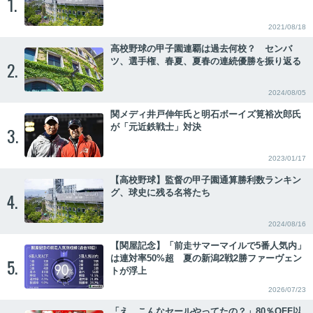
1.
2021/08/18
高校野球の甲子園連覇は過去何校？ センバ
ツ、選手権、春夏、夏春の連続優勝を振り返る
2.
2024/08/05
関メディ井戸伸年氏と明石ボーイズ筧裕次郎氏
が「元近鉄戦士」対決
3.
2023/01/17
【高校野球】監督の甲子園通算勝利数ランキン
グ、球史に残る名将たち
4.
2024/08/16
【関屋記念】「前走サマーマイルで5番人気内」
は連対率50%超 夏の新潟2戦2勝ファーヴェン
5.
トが浮上
2026/07/23
「え、こんなセールやってたの？」80％OFF以