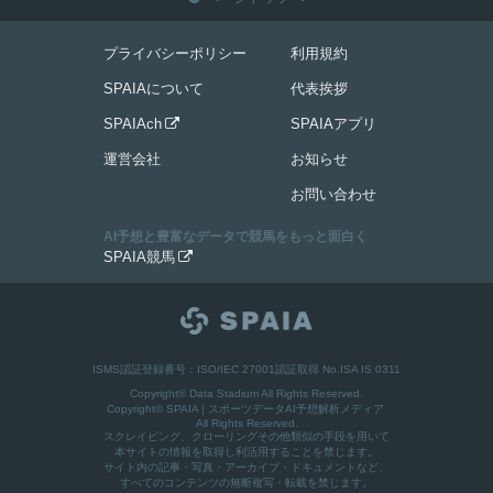
プライバシーポリシー
利用規約
SPAIAについて
代表挨拶
SPAIAch
SPAIAアプリ

運営会社
お知らせ
お問い合わせ
AI予想と豊富なデータで競馬をもっと面白く
SPAIA競馬

ISMS認証登録番号：ISO/IEC 27001認証取得 No.ISA IS 0311
Copyright© Data Stadium All Rights Reserved.
Copyright©
SPAIA | スポーツデータAI予想解析メディア
All Rights Reserved.
スクレイピング、クローリングその他類似の手段を用いて
本サイトの情報を取得し利活用することを禁じます。
サイト内の記事・写真・アーカイブ・ドキュメントなど、
すべてのコンテンツの無断複写・転載を禁じます。