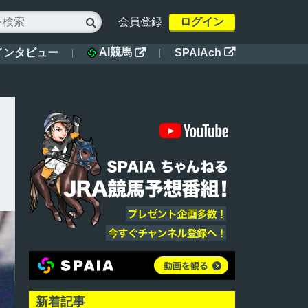
会員登録
ログイン

AI競馬
インタビュー
SPAIAch


新着記事