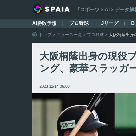
「スポーツ × AI × デ
AI勝敗予想
プロ野球
Jリーグ
B
トップ
>
ニュース一覧
>
プロ野球
>
大阪桐蔭出身
大阪桐蔭出身の現役
ング、豪華スラッガ
2023 11/14 06:00