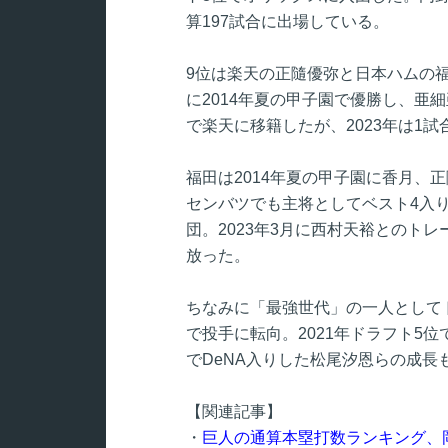
算197試合に出場している。
9位は楽天の正隨優弥と日本ハムの
に2014年夏の甲子園で優勝し、亜
で楽天に移籍したが、2023年は1
福田は2014年夏の甲子園に香月、
センバツでも主将としてベスト4入り
団。2023年3月に西村天裕とのト
放った。
ちなみに「最強世代」の一人として
で投手に転向。2021年ドラフト5位
でDeNA入りした松尾汐恩らの成長
【関連記事】
・
巨人の通算本塁打数ランキング、