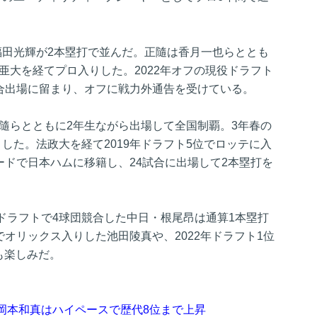
福田光輝が2本塁打で並んだ。正隨は香月一也らととも
細亜大を経てプロ入りした。2022年オフの現役ドラフト
試合出場に留まり、オフに戦力外通告を受けている。
正隨らとともに2年生ながら出場して全国制覇。3年春の
した。法政大を経て2019年ドラフト5位でロッテに入
レードで日本ハムに移籍し、24試合に出場して2本塁打を
ドラフトで4球団競合した中日・根尾昂は通算1本塁打
でオリックス入りした池田陵真や、2022年ドラフト1位
も楽しみだ。
岡本和真はハイペースで歴代8位まで上昇