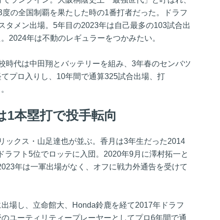
3度の全国制覇を果たした時の1番打者だった。ドラフ
タメン出場。5年目の2023年は自己最多の103試合出
た。2024年は不動のレギュラーをつかみたい。
高校時代は中田翔とバッテリーを組み、3年春のセンバツ
てプロ入りし、10年間で通算325試合出場、打
る。
は1本塁打で投手転向
リックス・山足達也が並ぶ。香月は3年生だった2014
ラフト5位でロッテに入団。2020年9月に澤村拓一と
023年は一軍出場がなく、オフに戦力外通告を受けて
場し、立命館大、Honda鈴鹿を経て2017年ドラフ
野のユーティリティープレーヤーとしてプロ6年間で通