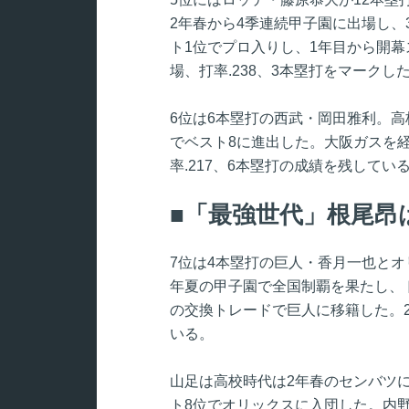
2年春から4季連続甲子園に出場し、
ト1位でプロ入りし、1年目から開幕ス
場、打率.238、3本塁打をマークし
6位は6本塁打の西武・岡田雅利。
でベスト8に進出した。大阪ガスを経
率.217、6本塁打の成績を残してい
「最強世代」根尾昂
7位は4本塁打の巨人・香月一也とオ
年夏の甲子園で全国制覇を果たし、ド
の交換トレードで巨人に移籍した。2
いる。
山足は高校時代は2年春のセンバツに出
ト8位でオリックスに入団した。内