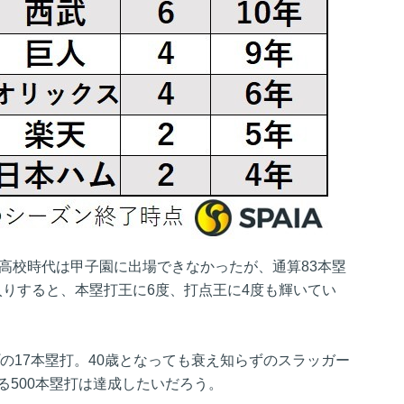
。高校時代は甲子園に出場できなかったが、通算83本塁
入りすると、本塁打王に6度、打点王に4度も輝いてい
プの17本塁打。40歳となっても衰え知らずのスラッガー
る500本塁打は達成したいだろう。