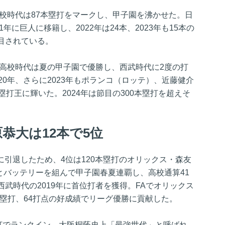
高校時代は87本塁打をマークし、甲子園を沸かせた。日
年に巨人に移籍し、2022年は24本、2023年も15本の
目されている。
。高校時代は夏の甲子園で優勝し、西武時代に2度の打
20年、さらに2023年もポランコ（ロッテ）、近藤健介
塁打王に輝いた。2024年は節目の300本塁打を超えそ
原恭大は12本で5位
年に引退したため、4位は120本塁打のオリックス・森友
郎とバッテリーを組んで甲子園春夏連覇し、高校通算41
武時代の2019年に首位打者を獲得。FAでオリックス
18本塁打、64打点の好成績でリーグ優勝に貢献した。
塁打でランクイン。大阪桐蔭史上「最強世代」と呼ばれ、