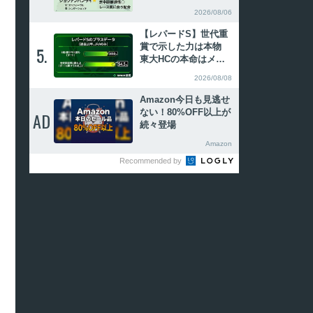
向合致の注目2頭
2026/08/06
【レパードS】世代重
賞で示した力は本物
5.
5.
東大HCの本命はメル
カントゥール
2026/08/08
Amazon今日も見逃せ
ない！80%OFF以上が
AD
AD
続々登場
Amazon
Recommended by