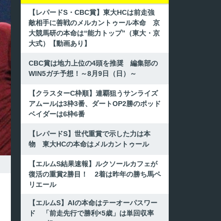
【レパードS・CBC賞】東大HCは前走強
敵相手に善戦のメルカントゥール本命 京
大競馬研の本命は“能力トップ”（東大・京
大式）【動画あり】
CBC賞は地力上位の4頭を推奨 編集部の
WIN5ガチ予想！～8月9日（日）～
【クラスターC枠順】連覇狙うサンライズ
アムールは3枠3番、ダートOP2勝のポッド
ベイダーは6枠6番
【レパードS】世代重賞で示した力は本
物 東大HCの本命はメルカントゥール
【エルムS結果速報】ルクソールカフェが
復活の重賞2勝目！ 2着は昨年の勝ち馬ペ
リエール
【エルムS】AIの本命はテーオーパスワー
ド 「前走先行で勝利×5歳」は単回収率