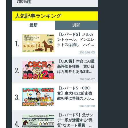
700%超
人気記事ランキング
最新
週間
【レパードS】メルカ
ントゥール、ドンエレ
1.
1.
クトスは消し ハイブ
リッド式消去法
2026/08/05
【CBC賞】本命はAI最
高評価を獲得 買い目
2.
2.
は万馬券もある3連複2
5点を本線で推奨【動
2026/08/07
画あり】
【レパードS・CBC
賞】東大HCは前走強
3.
3.
敵相手に善戦のメルカ
ントゥール本命 京大
2026/08/08
競馬研の本命は“能力
トップ”（東大・京大
【レパードS】父サン
式）【動画あり】
デー系が活躍する“異
4.
4.
質”なダート重賞 傾