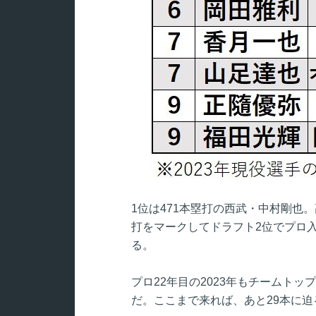
1位は471本塁打の西武・中村剛也
打をマークしてドラフト2位でプロ
る。
プロ22年目の2023年もチームトッ
だ。ここまで来れば、あと29本に迫