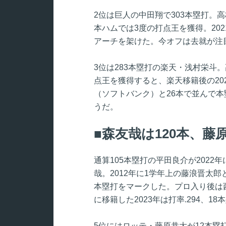
2位は巨人の中田翔で303本塁打。
本ハムでは3度の打点王を獲得。2021
アーチを架けた。今オフは去就が注
3位は283本塁打の楽天・浅村栄斗
点王を獲得すると、楽天移籍後の20
（ソフトバンク）と26本で並んで本
うだ。
森友哉は120本、藤
通算105本塁打の平田良介が2022
哉。2012年に1学年上の藤浪晋太
本塁打をマークした。プロ入り後は西
に移籍した2023年は打率.294、
5位にはロッテ・藤原恭大が12本