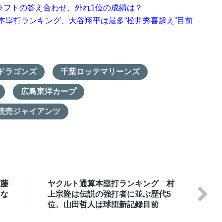
ドラフトの答え合わせ、外れ1位の成績は？
本塁打ランキング、大谷翔平は最多“松井秀喜超え”目前
ドラゴンズ
千葉ロッテマリーンズ
広島東洋カープ
読売ジャイアンツ
佐藤
ヤクルト通算本塁打ランキング 村

にな
上宗隆は伝説の強打者に並ぶ歴代5
位、山田哲人は球団新記録目前