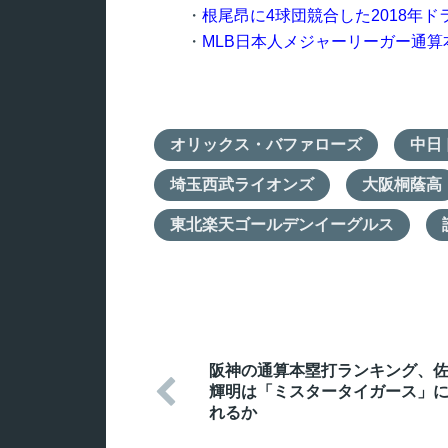
・
根尾昂に4球団競合した2018年
・
MLB日本人メジャーリーガー通算
オリックス・バファローズ
中日
埼玉西武ライオンズ
大阪桐蔭高
東北楽天ゴールデンイーグルス
阪神の通算本塁打ランキング、

輝明は「ミスタータイガース」
れるか