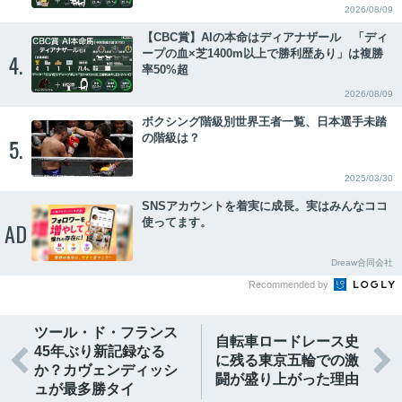
2026/08/09
【CBC賞】AIの本命はディアナザール 「ディ
ープの血×芝1400m以上で勝利歴あり」は複勝
4.
率50%超
2026/08/09
ボクシング階級別世界王者一覧、日本選手未踏
の階級は？
5.
2025/03/30
SNSアカウントを着実に成長。実はみんなココ
使ってます。
AD
Dreaw合同会社
Recommended by
ツール・ド・フランス
自転車ロードレース史
45年ぶり新記録なる


に残る東京五輪での激
か？カヴェンディッシ
闘が盛り上がった理由
ュが最多勝タイ