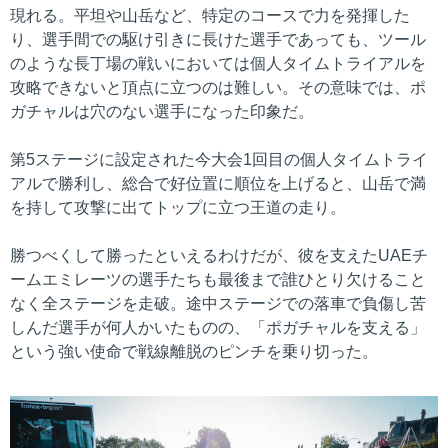
現れる。平坦や山岳など、特定のコースで力を発揮した
り、選手間での駆け引きに長けた選手であっても、ツール
のような長丁場の戦いにおいては個人タイムトライアルを
攻略できないと頂点に立つのは難しい。その意味では、ポ
ガチャルは穴のない選手になった印象だ。
第5ステージに設定された今大会1回目の個人タイムトライ
アルで勝利し、総合で好位置に順位を上げると、山岳で満
を持して攻撃に出てトップに立つ王道の走り。
勝つべくして勝ったといえるわけだが、彼を支えたUAEチ
ームエミレーツの選手たちも最後まで誰ひとり欠けること
なく全ステージを走破。途中ステージでの落車で負傷し苦
しんだ選手が何人かいたものの、「ポガチャルを支える」
という強い使命で戦線離脱のピンチを乗り切った。