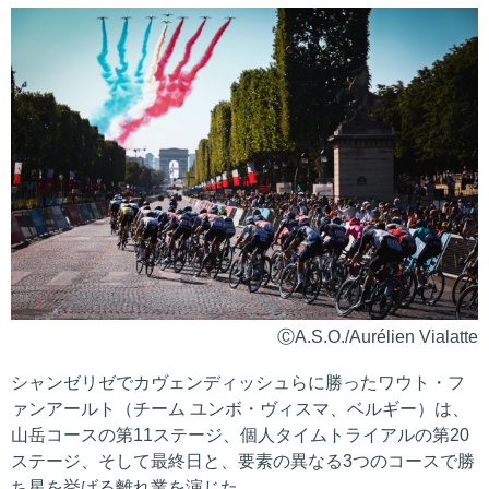
ⒸA.S.O./Aurélien Vialatte
シャンゼリゼでカヴェンディッシュらに勝ったワウト・フ
ァンアールト（チーム ユンボ・ヴィスマ、ベルギー）は、
山岳コースの第11ステージ、個人タイムトライアルの第20
ステージ、そして最終日と、要素の異なる3つのコースで勝
ち星を挙げる離れ業を演じた。