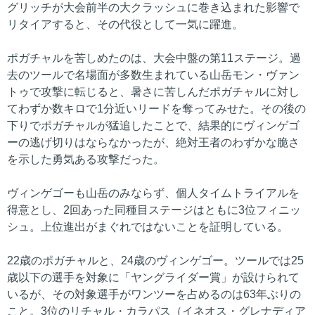
グリッチが大会前半の大クラッシュに巻き込まれた影響で
リタイアすると、その代役として一気に躍進。
ポガチャルを苦しめたのは、大会中盤の第11ステージ。過
去のツールで名場面が多数生まれている山岳モン・ヴァン
トゥで攻撃に転じると、暑さに苦しんだポガチャルに対し
てわずか数キロで1分近いリードを奪ってみせた。その後の
下りでポガチャルが猛追したことで、結果的にヴィンゲゴ
ーの逃げ切りはならなかったが、絶対王者のわずかな脆さ
を示した勇気ある攻撃だった。
ヴィンゲゴーも山岳のみならず、個人タイムトライアルを
得意とし、2回あった同種目ステージはともに3位フィニッ
シュ。上位進出がまぐれではないことを証明している。
22歳のポガチャルと、24歳のヴィンゲゴー。ツールでは25
歳以下の選手を対象に「ヤングライダー賞」が設けられて
いるが、その対象選手がワンツーを占めるのは63年ぶりの
こと。3位のリチャル・カラパス（イネオス・グレナディア