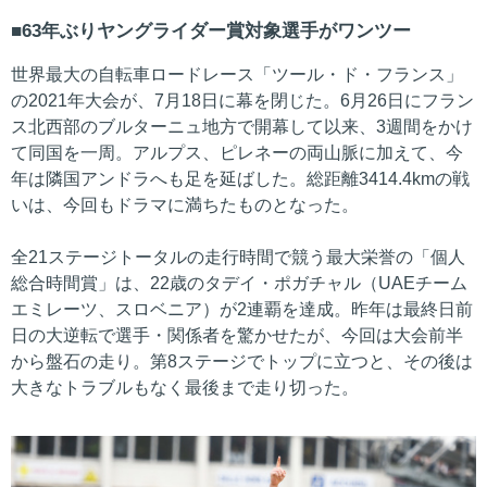
63年ぶりヤングライダー賞対象選手がワンツー
世界最大の自転車ロードレース「ツール・ド・フランス」
の2021年大会が、7月18日に幕を閉じた。6月26日にフラン
ス北西部のブルターニュ地方で開幕して以来、3週間をかけ
て同国を一周。アルプス、ピレネーの両山脈に加えて、今
年は隣国アンドラへも足を延ばした。総距離3414.4kmの戦
いは、今回もドラマに満ちたものとなった。
全21ステージトータルの走行時間で競う最大栄誉の「個人
総合時間賞」は、22歳のタデイ・ポガチャル（UAEチーム
エミレーツ、スロベニア）が2連覇を達成。昨年は最終日前
日の大逆転で選手・関係者を驚かせたが、今回は大会前半
から盤石の走り。第8ステージでトップに立つと、その後は
大きなトラブルもなく最後まで走り切った。