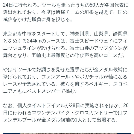
24日に行われる。ツールを走ったうちの50人が各国代表に
選出されており、今度は所属チームの垣根を越えて、国の
威信をかけた勝負に身を投じる。
東京都府中市をスタートして、神奈川県、山梨県、静岡県
とをめぐる244kmのレースは、富士スピードウェイにフィ
ニッシュラインが設けられる。富士山麓のアップダウンが
舞台となり、五輪史上最難度との呼び声も高いコースだ。
やはりツールで好調さを見せた選手たちが金メダル候補に
挙げられており、ファンアールトやポガチャルが軸になる
レースが予想されている。彼らを擁するベルギー、スロベ
ニアともにベストメンバーで挑む。
なお、個人タイムトライアルが28日に実施されるほか、26
日に行われるマウンテンバイク・クロスカントリーではフ
ァンデルプールが金メダル候補の1人として出場する。