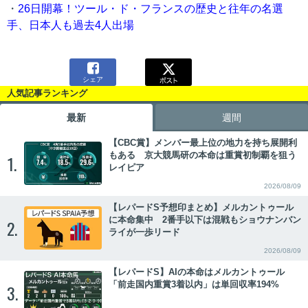
・
26日開幕！ツール・ド・フランスの歴史と往年の名選
手、日本人も過去4人出場

シェア
人気記事ランキング
最新
週間
【CBC賞】メンバー最上位の地力を持ち展開利
もある 京大競馬研の本命は重賞初制覇を狙う
1.
レイピア
2026/08/09
【レパードS予想印まとめ】メルカントゥール
に本命集中 2番手以下は混戦もショウナンバン
2.
ライが一歩リード
2026/08/09
【レパードS】AIの本命はメルカントゥール
「前走国内重賞3着以内」は単回収率194%
3.