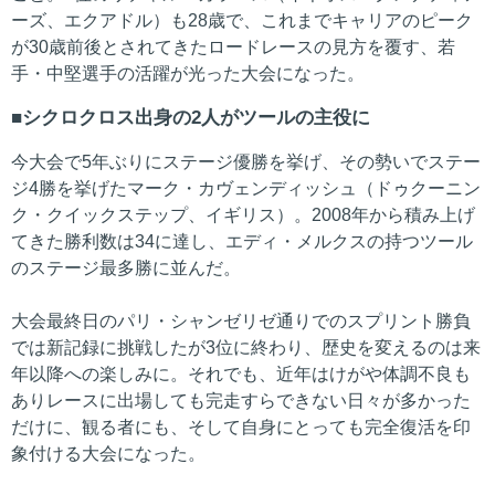
ーズ、エクアドル）も28歳で、これまでキャリアのピーク
が30歳前後とされてきたロードレースの見方を覆す、若
手・中堅選手の活躍が光った大会になった。
シクロクロス出身の2人がツールの主役に
今大会で5年ぶりにステージ優勝を挙げ、その勢いでステー
ジ4勝を挙げたマーク・カヴェンディッシュ（ドゥクーニン
ク・クイックステップ、イギリス）。2008年から積み上げ
てきた勝利数は34に達し、エディ・メルクスの持つツール
のステージ最多勝に並んだ。
大会最終日のパリ・シャンゼリゼ通りでのスプリント勝負
では新記録に挑戦したが3位に終わり、歴史を変えるのは来
年以降への楽しみに。それでも、近年はけがや体調不良も
ありレースに出場しても完走すらできない日々が多かった
だけに、観る者にも、そして自身にとっても完全復活を印
象付ける大会になった。