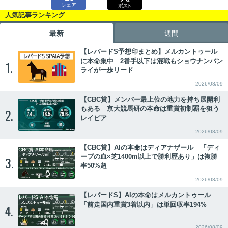
シェア
人気記事ランキング
最新
週間
【レパードS予想印まとめ】メルカントゥール
に本命集中 2番手以下は混戦もショウナンバン
1.
ライが一歩リード
2026/08/09
【CBC賞】メンバー最上位の地力を持ち展開利
もある 京大競馬研の本命は重賞初制覇を狙う
2.
レイピア
2026/08/09
【CBC賞】AIの本命はディアナザール 「ディ
ープの血×芝1400m以上で勝利歴あり」は複勝
3.
率50%超
2026/08/09
【レパードS】AIの本命はメルカントゥール
「前走国内重賞3着以内」は単回収率194%
4.
2026/08/09