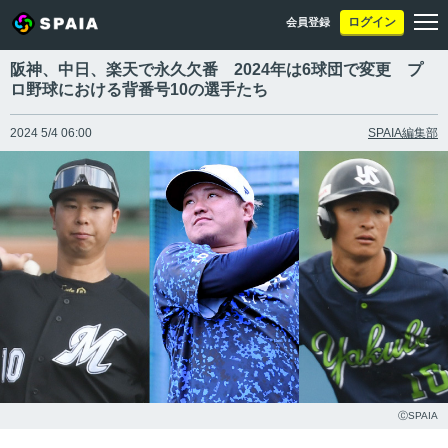
ログイン
会員登録
阪神、中日、楽天で永久欠番 2024年は6球団で変更 プ
ロ野球における背番号10の選手たち
2024 5/4 06:00
SPAIA編集部
ⒸSPAIA