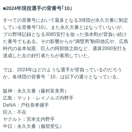
2024年現役選手の背番号｢10｣
すべての背番号において最多となる3球団が永久欠番に制定
している背番号｢10｣。また永久欠番とはなっていないが、
プロ野球記録となる3085安打を放った張本勲が背負い続け
た番号でもある。その影響からか“満塁男”駒田徳広や、広島
時代の金本知憲、巨人の阿部慎之助など、通算2000安打を
達成した左の好打者たちが着用していた。
では、2024年はどのような選手が背負っているのだろう
か。各球団の背番号「10」は以下の通りとなっている。
阪神：永久欠番（藤村富美男）
広島：マット・レイノルズ内野手
DeNA：戸柱恭孝捕手
巨人：不在
ヤクルト：宮本丈内野手
中日：永久欠番（服部受弘）