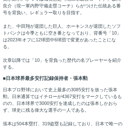
良介（現一軍内野守備走塁コーチ）らがつけた伝統ある番
号を背負い、レギュラー取りを目指す。
また、中田翔が退団した巨人、ホーキンスが退団したソフ
トバンクは今季ともに空き番となっており、背番号「10」
は2023年オフに12球団中6球団で変更があったことにな
る。
次章以降では「10」を背負った歴代の名プレーヤーを紹介
する。
日本球界最多安打記録保持者・張本勲
日本プロ野球において史上最多の3085安打を放った張本
勲。日米通算ではイチローが4367安打をマークしているも
のの、日本球界で3000安打を達成したのは張本しかおら
ず、球史に残る偉大な選手の一人である。
張本は504本塁打、319盗塁も記録しており、日本で唯一の