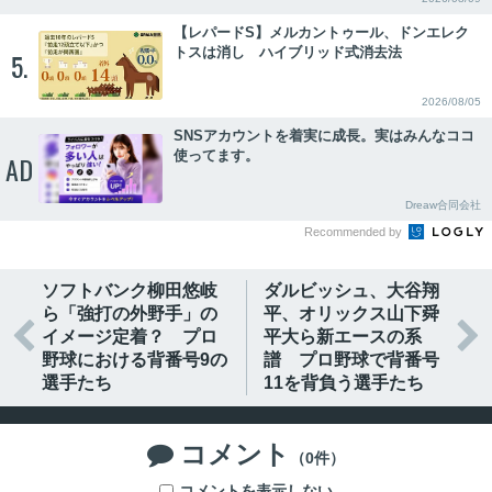
【レパードS】メルカントゥール、ドンエレク
トスは消し ハイブリッド式消去法
5.
2026/08/05
SNSアカウントを着実に成長。実はみんなココ
使ってます。
AD
Dreaw合同会社
Recommended by
ソフトバンク柳田悠岐
ダルビッシュ、大谷翔
ら「強打の外野手」の
平、オリックス山下舜


イメージ定着？ プロ
平大ら新エースの系
野球における背番号9の
譜 プロ野球で背番号
選手たち
11を背負う選手たち
コメント

（0件）
コメントを表示しない