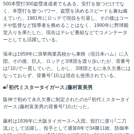
500本塁打300盗塁達成者でもある。安打を放つだけでな
く、本塁打を放つパワー、盗塁を決めるスピードも兼ね備
えていた。1981年にロッテで現役を引退し、その後はコー
チや監督など指導者を務めることはなく、1990年に野球殿
堂入りを果たした。現在はテレビ番組などでコメンテータ
ーとしても活躍している。
張本は1959年に浪華商業高校から東映（現日本ハム）に入
団。その後、巨人、ロッテと3球団を渡り歩いたが、背番号
は｢10｣で一貫していた。しかし、3球団ともに永久欠番には
なっておらず、背番号｢10｣は現在も使用されている。
｢初代ミスタータイガース｣藤村富美男
阪神で初めて永久欠番に制定されたのが｢初代ミスタータイ
ガース｣藤村富美男の背番号｢10｣だった。
藤村は1936年に大阪タイガースへ入団。投打に渡り｢二刀
流｣として活躍し、投手として通算8年で34勝11敗、防御率