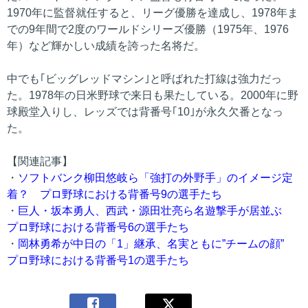
1970年に監督就任すると、リーグ優勝を達成し、1978年ま
での9年間で2度のワールドシリーズ優勝（1975年、1976
年）など輝かしい成績を誇った名将だ。
中でも｢ビッグレッドマシン｣と呼ばれた打線は強力だっ
た。1978年の日米野球で来日も果たしている。2000年に野
球殿堂入りし、レッズでは背番号｢10｣が永久欠番となっ
た。
【関連記事】
・
ソフトバンク柳田悠岐ら「強打の外野手」のイメージ定
着？ プロ野球における背番号9の選手たち
・
巨人・坂本勇人、西武・源田壮亮ら名遊撃手が居並ぶ
プロ野球における背番号6の選手たち
・
岡林勇希が中日の「1」継承、名実ともに”チームの顔”
プロ野球における背番号1の選手たち
