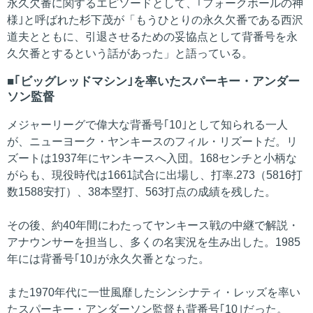
永久欠番に関するエピソードとして、｢フォークボールの神
様｣と呼ばれた杉下茂が「もうひとりの永久欠番である西沢
道夫とともに、引退させるための妥協点として背番号を永
久欠番とするという話があった」と語っている。
｢ビッグレッドマシン｣を率いたスパーキー・アンダー
ソン監督
メジャーリーグで偉大な背番号｢10｣として知られる一人
が、ニューヨーク・ヤンキースのフィル・リズートだ。リ
ズートは1937年にヤンキースへ入団。168センチと小柄な
がらも、現役時代は1661試合に出場し、打率.273（5816打
数1588安打）、38本塁打、563打点の成績を残した。
その後、約40年間にわたってヤンキース戦の中継で解説・
アナウンサーを担当し、多くの名実況を生み出した。1985
年には背番号｢10｣が永久欠番となった。
また1970年代に一世風靡したシンシナティ・レッズを率い
たスパーキー・アンダーソン監督も背番号｢10｣だった。