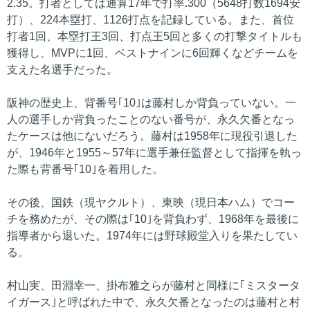
2.35。打者としては通算17年で打率.300（5648打数1694安
打）、224本塁打、1126打点を記録している。また、首位
打者1回、本塁打王3回、打点王5回と多くの打撃タイトルも
獲得し、MVPに1回、ベストナインに6回輝くなどチームを
支えた名選手だった。
阪神の歴史上、背番号｢10｣は藤村しか背負っていない。一
人の選手しか背負ったことのない番号が、永久欠番となっ
たケースは他にないだろう。藤村は1958年に現役引退した
が、1946年と1955～57年に選手兼任監督として指揮を執っ
た際も背番号｢10｣を着用した。
その後、国鉄（現ヤクルト）、東映（現日本ハム）でコー
チを務めたが、その際は｢10｣を背負わず、1968年を最後に
指導者から退いた。1974年には野球殿堂入りを果たしてい
る。
村山実、田淵幸一、掛布雅之らが藤村と同様に｢ミスタータ
イガース｣と呼ばれた中で、永久欠番となったのは藤村と村