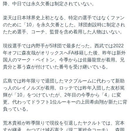
降、中日では永久欠番は制定されていない。
楽天は日本球界史上初となる、特定の選手ではなくファン
のために「10」を永久欠番とした。球団創設時に制定され
たため選手、コーチ、監督を含め着用した人物はいない。
現役選手では内野手が5球団で最多だった。西武では2022
年オフに森友哉がオリックスへFA移籍した後、昨年は新外
国人のマーク・ペイトン、今季からは佐藤龍世が着用。兄
貴分と慕う森が付けていた番号を受け継いでいる。
広島では昨年限りで退団したマクブルームに代わって新助
っ人のレイノルズが着用。ロッテでは昨年入団した友杉篤
輝が「10」をつけていたが、2年目の今季から「4」に変
更。代わってドラフト1位ルーキーの上田希由翔が新たに背
負っている。
荒木貴裕が昨季限りで現役を引退したヤクルトでは、宮本
丈が継承。かつては城石憲之（現二軍総合コーチ）、森岡