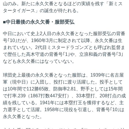
山のみ。新たに永久欠番となるほどの実績を残す「新ミス
タータイガース」の誕生が待たれる。
中日最後の永久欠番・服部受弘
中日において史上2人目の永久欠番となった服部受弘の背番
号｢10｣だが、1960年3月に制定されて以降、永久欠番は生
まれていない。2代目ミスタードラゴンズとも呼ばれ監督ま
で歴任した高木守道の背番号｢1｣や、立浪和義の背番号｢3｣
なども永久欠番にはなっていない。
球団史上最後の永久欠番となった服部は、1939年に名古屋
軍（現中日）に入団し、投打に渡り活躍した。投手として
は10年間で112勝65敗、防御率2.81、野手としては15年間
で打率.239（1867打数447安打）、33本塁打、208打点の成
績を残している。1941年には本塁打王を獲得するなど、主
力選手として活躍。1958年に現役を引退し、背番号｢10｣は
永久欠番となった。