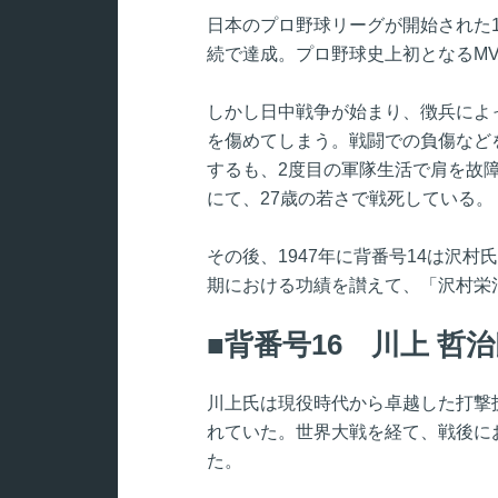
日本のプロ野球リーグが開始された1
続で達成。プロ野球史上初となるM
しかし日中戦争が始まり、徴兵によ
を傷めてしまう。戦闘での負傷など
するも、2度目の軍隊生活で肩を故
にて、27歳の若さで戦死している。
その後、1947年に背番号14は沢
期における功績を讃えて、「沢村栄
背番号16 川上 哲
川上氏は現役時代から卓越した打撃
れていた。世界大戦を経て、戦後に
た。