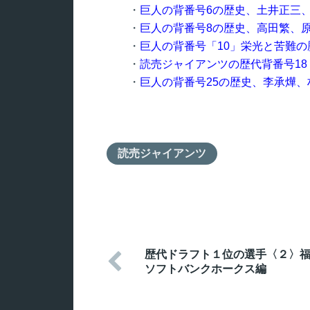
・
巨人の背番号6の歴史、土井正三
・
巨人の背番号8の歴史、高田繁、
・
巨人の背番号「10」栄光と苦難
・
読売ジャイアンツの歴代背番号1
・
巨人の背番号25の歴史、李承燁
読売ジャイアンツ
歴代ドラフト１位の選手〈２〉

ソフトバンクホークス編