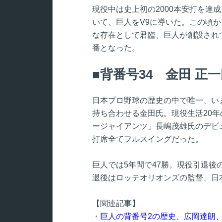
現役中は史上初の2000本安打を達
いて、巨人をV9に導いた。この頃
な存在として君臨、巨人が創設され
番となった。
背番号34 金田 正
日本プロ野球の歴史の中で唯一、いま
持ち合わせる金田氏。現役生活20年
ージャイアンツ」長嶋茂雄氏のデビ
打席全てフルスイングだった。
巨人では5年間で47勝。現役引退後
退後はロッテオリオンズの監督、日
【関連記事】
・
巨人の背番号2の歴史、広岡達朗