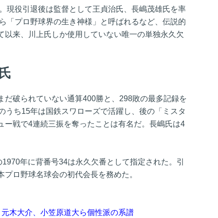
成。現役引退後は監督として王貞治氏、長嶋茂雄氏を率
から「プロ野球界の生き神様」と呼ばれるなど、伝説的
て以来、川上氏しか使用していない唯一の単独永久欠
一氏
だ破られていない通算400勝と、298敗の最多記録を
のうち15年は国鉄スワローズで活躍し、後の「ミスタ
ュー戦で4連続三振を奪ったことは有名だ。長嶋氏は4
の1970年に背番号34は永久欠番として指定された。引
本プロ野球名球会の初代会長を務めた。
、元木大介、小笠原道大ら個性派の系譜