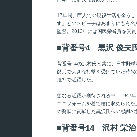
17年間、巨人での現役生活を全う
す」とのスピーチはあまりにも有名
監督。2013年には国民栄誉賞を受
背番号4 黒沢 俊夫
背番号14の沢村氏と共に、日本野
徴兵で大きな打撃を受けていた時代
強打で活躍した。
更なる活躍が期待される中、1947
ユニフォームを着て棺に収められた
の発展に貢献した黒沢氏への感謝の
背番号14 沢村 栄