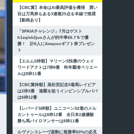
【CBC賞】本命はAI最高評価を獲得 買い
目は万馬券もある3連複25点を本線で推奨
【動画あり】
「SPAIAチャレンジ」7月はゲスト
h1aqlsk2juoさんが的中率66.7％で優
勝！ 計6人にAmazonギフト券プレゼン
ト
【エルムS枠順】マリーンS快勝のウェイ
ワードアクトは7枠8番 昨年覇者ペリエー
ルは8枠11番
【CBC賞枠順】高松宮記念5着馬レイピア
は2枠3番 連覇を狙うインビンシブルパパ
は6枠12番
【レパードS枠順】ユニコーンS2着のメル
カントゥールは8枠12番 全日本2歳優駿
勝ち馬パイロマンサーは8枠11番
ルヴァンスレーヴ産駒に複勝率60%の必見