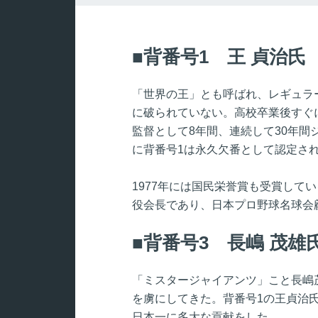
背番号1 王 貞治氏
「世界の王」とも呼ばれ、レギュラ
に破られていない。高校卒業後すぐ
監督として8年間、連続して30年間
に背番号1は永久欠番として認定さ
1977年には国民栄誉賞も受賞して
役会長であり、日本プロ野球名球会
背番号3 長嶋 茂雄
「ミスタージャイアンツ」こと長嶋
を虜にしてきた。背番号1の王貞治氏
日本一に多大な貢献をした。