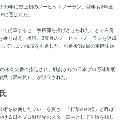
936年に史上初のノーヒットノーラン、翌年も2年連
VPに選ばれた。
って従軍すると、手榴弾を投げさせられたことで右肩
を乗り越え、復帰。3度目のノーヒットノーランを達成
障してしまい現役を引退した。引退後3度目の軍隊生活
村氏の永久欠番に指定され、戦前からの日本プロ野球黎明
治賞（沢村賞）」が設立された。
治氏
技術を駆使したプレーを貫き、「打撃の神様」と呼ば
おける日本プロ野球界のスター選手として功績を残し