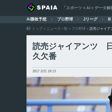
「スポーツ × AI × デ
AI勝敗予想
プロ野球
Jリーグ
B
トップ
>
ニュース一覧
>
プロ野球
>
読売ジャイア
読売ジャイアンツ 
久欠番
2017 2/21 19:13