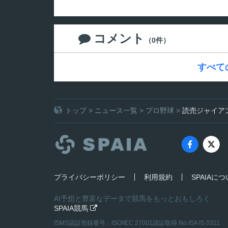
コメント

（0件）
すべて
トップ
>
ニュース一覧
>
プロ野球
>
読売ジャイア
プライバシーポリシー
利用規約
SPAIAに
AI予想と豊富なデータで競馬をもっとおもしろく
SPAIA競馬

ISMS認証登録番号：ISO/IEC 27001認証取得 No.ISA IS 0311