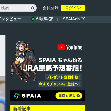
会員登録
ログイン

AI競馬
インタビュー
SPAIAch


新着記事