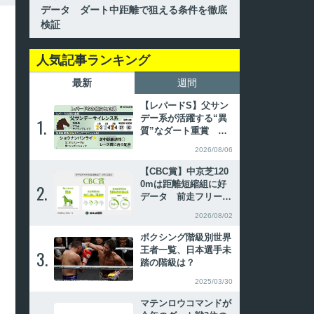
データ ダート中距離で狙える条件を徹底
検証
人気記事ランキング
最新
週間
【レパードS】父サン
デー系が活躍する“異
1.
1.
質”なダート重賞 傾
向合致の注目2頭
2026/08/06
【CBC賞】中京芝120
0mは距離短縮組に好
2.
2.
データ 前走フリーウ
ェイS勝ちレッドエヴ
2026/08/02
ァンスに注目
ボクシング階級別世界
王者一覧、日本選手未
3.
3.
踏の階級は？
2025/03/30
マテンロウコマンドが