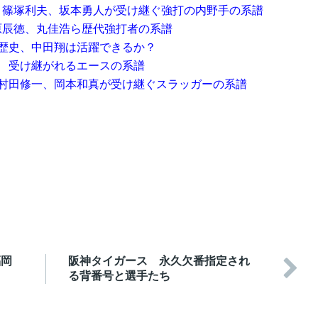
、篠塚利夫、坂本勇人が受け継ぐ強打の内野手の系譜
原辰徳、丸佳浩ら歴代強打者の系譜
の歴史、中田翔は活躍できるか？
8 受け継がれるエースの系譜
、村田修一、岡本和真が受け継ぐスラッガーの系譜
福岡
阪神タイガース 永久欠番指定され

る背番号と選手たち