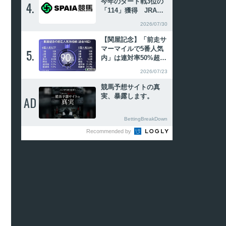
今年のダート戦3位の
4.
4.
「114」獲得 JRAが
東海Sなどのレーティ
2026/07/30
ングを発表
【関屋記念】「前走サ
マーマイルで5番人気
5.
5.
内」は連対率50%超
夏の新潟2戦2勝ファー
2026/07/23
ヴェントが浮上
競馬予想サイトの真
実、暴露します。
AD
AD
BettingBreakDown
Recommended by