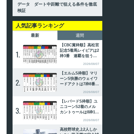
データ ダート中距離で狙える条件を徹底
検証
人気記事ランキング
最新
週間
【CBC賞枠順】高松宮
記念5着馬レイピアは2
1.
1.
枠3番 連覇を狙うイ
ンビンシブルパパは6
2026/08/07
枠12番
【エルムS枠順】マリ
ーンS快勝のウェイワ
2.
2.
ードアクトは7枠8番
昨年覇者ペリエールは
2026/08/07
8枠11番
【レパードS枠順】ユ
ニコーンS2着のメル
3.
3.
カントゥールは8枠12
番 全日本2歳優駿勝
2026/08/07
ち馬パイロマンサーは
8枠11番
高校野球史上2人しか