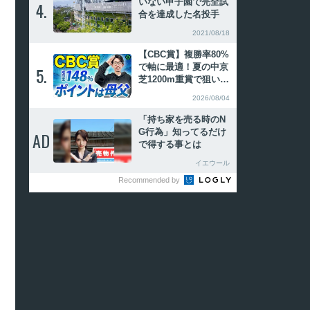
いない甲子園で完全試
4.
4.
合を達成した名投手
2021/08/18
【CBC賞】複勝率80%
で軸に最適！夏の中京
5.
5.
芝1200m重賞で狙いた
い特注血統【動画あ
2026/08/04
り】
「持ち家を売る時のN
G行為」知ってるだけ
AD
AD
で得する事とは
イエウール
Recommended by