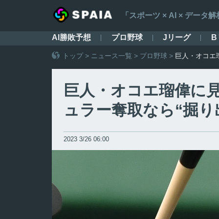
「スポーツ × AI × デ
AI勝敗予想
プロ野球
Jリーグ
B
トップ
>
ニュース一覧
>
プロ野球
>
巨人・オコエ
巨人・オコエ瑠偉に
ュラー奪取なら“掘り
2023 3/26 06:00