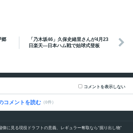
戸郷
「乃木坂46」久保史緒里さんが4月23

日楽天―日本ハム戦で始球式登板
コメントを表示しない
のコメントを読む
（0件）
瑠偉に見る現役ドラフトの意義、レギュラー奪取なら“掘り出し物”