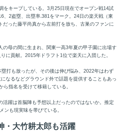
調をキープしている。3月25日現在でオープン戦14試
16、2盗塁、出塁率.381をマーク。24日の楽天戦（東
トだった藤平尚真から左前打を放ち、古巣のファンに
人の母の間に生まれ、関東一高3年夏の甲子園に出場す
りに貢献。2015年ドラフト1位で楽天に入団した。
本塁打も放ったが、その後は伸び悩み、2022年はわず
汰になるなどグラウンド外で話題を提供することもあっ
人から指名を受けて移籍している。
の活躍は首脳陣も予想以上だったのではないか。推定
タメンも現実味を帯びている。
神・大竹耕太郎も活躍