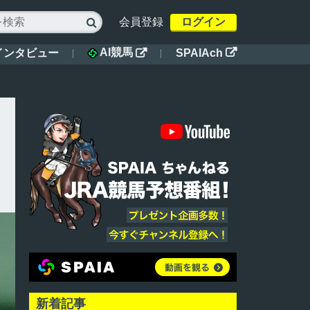
会員登録
ログイン

AI競馬
インタビュー
SPAIAch


新着記事