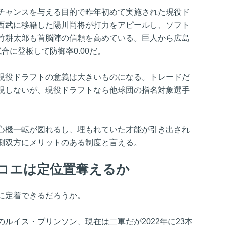
チャンスを与える目的で昨年初めて実施された現役ド
西武に移籍した陽川尚将が打力をアピールし、ソフト
竹耕太郎も首脳陣の信頼を高めている。巨人から広島
合に登板して防御率0.00だ。
現役ドラフトの意義は大きいものになる。トレードだ
現しないが、現役ドラフトなら他球団の指名対象選手
心機一転が図れるし、埋もれていた才能が引き出され
側双方にメリットのある制度と言える。
コエは定位置奪えるか
に定着できるだろうか。
ルイス・ブリンソン、現在は二軍だが2022年に23本