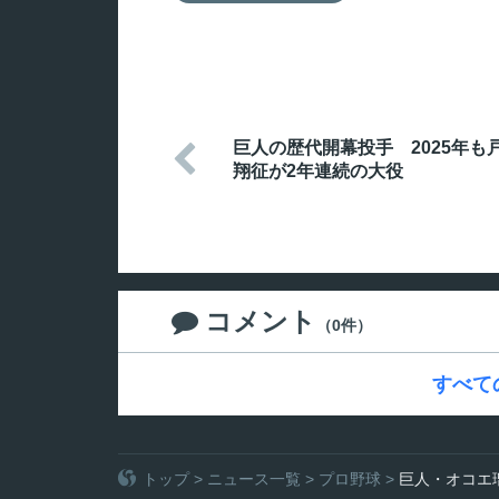
巨人の歴代開幕投手 2025年も

翔征が2年連続の大役
コメント

（0件）
すべて
トップ
>
ニュース一覧
>
プロ野球
>
巨人・オコエ