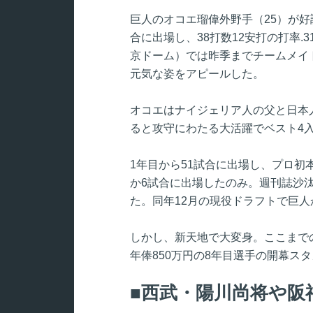
巨人のオコエ瑠偉外野手（25）が好
合に出場し、38打数12安打の打率.3
京ドーム）では昨季までチームメイ
元気な姿をアピールした。
オコエはナイジェリア人の父と日本
ると攻守にわたる大活躍でベスト4入
1年目から51試合に出場し、プロ初
か6試合に出場したのみ。週刊誌沙
た。同年12月の現役ドラフトで巨
しかし、新天地で大変身。ここまで
年俸850万円の8年目選手の開幕ス
西武・陽川尚将や阪