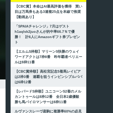
【CBC賞】本命はAI最高評価を獲得 買い
目は万馬券もある3連複25点を本線で推奨
【動画あり】
「SPAIAチャレンジ」7月はゲスト
h1aqlsk2juoさんが的中率66.7％で優
勝！ 計6人にAmazonギフト券プレゼン
ト
【エルムS枠順】マリーンS快勝のウェイ
ワードアクトは7枠8番 昨年覇者ペリエー
ルは8枠11番
【CBC賞枠順】高松宮記念5着馬レイピア
は2枠3番 連覇を狙うインビンシブルパパ
は6枠12番
【レパードS枠順】ユニコーンS2着のメル
カントゥールは8枠12番 全日本2歳優駿
勝ち馬パイロマンサーは8枠11番
ルヴァンスレーヴ産駒に複勝率60%の必見