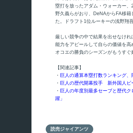
塁打を放ったアダム・ウォーカー、2
野久義らがおり、DeNAからFA移
た。ドラフト1位ルーキーの浅野翔
厳しい競争の中で結果を出せなけれ
能力をアピールして自らの価値を高
オコエの勝負のシーズンがもうすぐ
【関連記事】
・
巨人の通算本塁打数ランキング、
・
巨人の歴代開幕投手 新外国人ビ
・
巨人の年度別最多セーブと歴代ク
躍」
読売ジャイアンツ