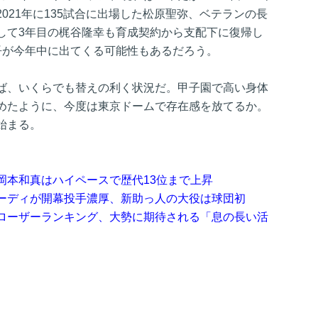
021年に135試合に出場した松原聖弥、ベテランの長
籍して3年目の梶谷隆幸も育成契約から支配下に復帰し
吾が今年中に出てくる可能性もあるだろう。
ば、いくらでも替えの利く状況だ。甲子園で高い身体
めたように、今度は東京ドームで存在感を放てるか。
始まる。
岡本和真はハイペースで歴代13位まで上昇
ーディが開幕投手濃厚、新助っ人の大役は球団初
ローザーランキング、大勢に期待される「息の長い活