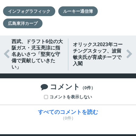
インフォグラフィック
ルーキー通信簿
広島東洋カープ
西武、ドラフト6位の大
オリックス2023年コー
阪ガス・児玉亮涼に指
チングスタッフ、波留


名あいさつ「堅実な守
敏夫氏が育成チーフで
備で貢献していきた
入閣
い」
コメント

（0件）
コメントを表示しない
すべてのコメントを読む
（0件）