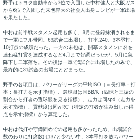
野手はトヨタ自動車から3位で入団した中村健人と大阪ガス
から6位で入団した末包昇大の社会人出身コンビが一軍出場
を果たした。
中村は前半戦スタメン起用も多く、8月に登録抹消されるま
で一軍にフル帯同。63試合に出場し、打率.240、3本塁打、
10打点の成績だった。一方の末包は、開幕スタメンに名を
連ね猛打賞を達成するなど4月まで好調だったが、5月に急
降下し二軍落ち。その後は一軍で5試合に出場したのみで、
最終的に31試合の出場にとどまった。
野手の各項目は、パワーがリーグの平均ISO（＝長打率－打
率：長打力を示す指標）、選球眼は同BB/K（四球と三振の
割合から打者の選球眼を見る指標）、走力は同spd（走力を
示す指標）、貢献度は同wRC（特定の打者が生み出した得
点を示す指標）から算定した。
中村は代打や守備固めでの起用も多かったため、出場試合
数のわりに打席数は137と少ない中、3本塁打を放ちパワー