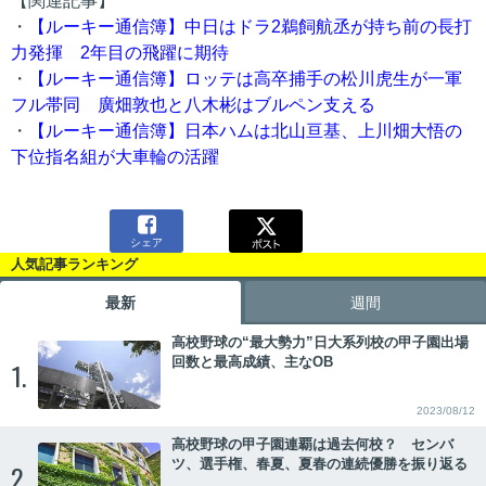
【関連記事】
・
【ルーキー通信簿】中日はドラ2鵜飼航丞が持ち前の長打
力発揮 2年目の飛躍に期待
・
【ルーキー通信簿】ロッテは高卒捕手の松川虎生が一軍
フル帯同 廣畑敦也と八木彬はブルペン支える
・
【ルーキー通信簿】日本ハムは北山亘基、上川畑大悟の
下位指名組が大車輪の活躍

シェア
人気記事ランキング
最新
週間
高校野球の“最大勢力”日大系列校の甲子園出場
回数と最高成績、主なOB
1.
2023/08/12
高校野球の甲子園連覇は過去何校？ センバ
ツ、選手権、春夏、夏春の連続優勝を振り返る
2.