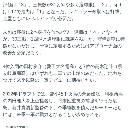
評価は「3」。三振数が31とやや多く選球眼は「2」、spd
は1.17で走力は「1」となった。レギュラー奪取へは打撃、
走塁ともにレベルアップが必要だ。
末包は序盤に2本塁打を放ちパワー評価は「４」となった
が、30三振、1四球と選球眼に課題を残した。守備走塁に特
徴がないだけに、一軍に定着するためにはアプローチ面の
改善が必須だろう。
4位入団の田村俊介（愛工大名電高）と7位の髙木翔斗（県
立岐阜商高）はいずれも二軍での出場のみだった。地力を
つけて来季以降の一軍デビューに期待したい。
2022年ドラフトでは、苫小牧中央高の斉藤優汰、利根商高
の内田湘大を上位指名し、将来性重視の補強を行った広
島。新井貴浩新監督の下、今季経験を積んだルーキーたち
には、来季一軍の戦力となることが求められる。