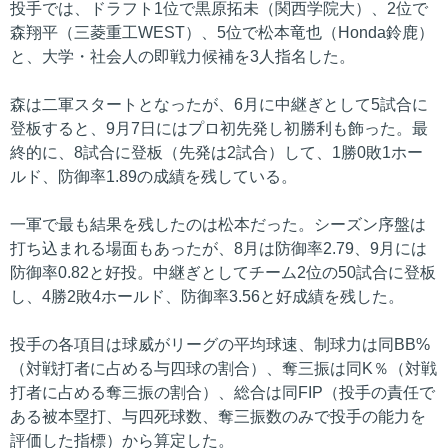
投手では、ドラフト1位で黒原拓未（関西学院大）、2位で
森翔平（三菱重工WEST）、5位で松本竜也（Honda鈴鹿）
と、大学・社会人の即戦力候補を3人指名した。
森は二軍スタートとなったが、6月に中継ぎとして5試合に
登板すると、9月7日にはプロ初先発し初勝利も飾った。最
終的に、8試合に登板（先発は2試合）して、1勝0敗1ホー
ルド、防御率1.89の成績を残している。
一軍で最も結果を残したのは松本だった。シーズン序盤は
打ち込まれる場面もあったが、8月は防御率2.79、9月には
防御率0.82と好投。中継ぎとしてチーム2位の50試合に登板
し、4勝2敗4ホールド、防御率3.56と好成績を残した。
投手の各項目は球威がリーグの平均球速、制球力は同BB%
（対戦打者に占める与四球の割合）、奪三振は同K％（対戦
打者に占める奪三振の割合）、総合は同FIP（投手の責任で
ある被本塁打、与四死球数、奪三振数のみで投手の能力を
評価した指標）から算定した。