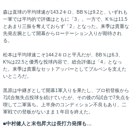
森は直球の平均球速が143.2キロ、BB％は9.2と、いずれも
一軍では平均的で評価はともに「3」。一方で、K％は11.5
とあまり三振を奪えておらず「2」となった。来季は貴重な
先発左腕として開幕からローテーション入りが期待され
る。
松本は平均球速こそ144.2キロと平凡だが、BB％は6.3、
K%は22.5と優秀な投球内容で、総合評価は「4」となっ
た。来季は貴重なセットアッパーとしてブルペンを支えた
いところだ。
黒原は中継ぎとして開幕1軍入りを果たし、プロ初登板から
7試合無失点投球を続けていたが、その後の5試合で7失点を
喫して二軍落ち。上半身のコンディション不良もあり、二
軍戦での登板がないまま１年目を終えた。
中村健人と末包昇大は長打力発揮も…