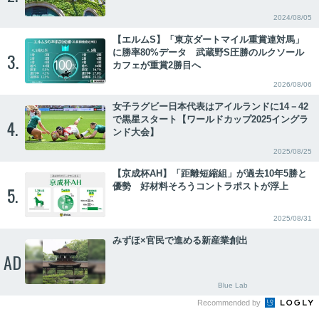
2024/08/05
【エルムS】「東京ダートマイル重賞連対馬」
に勝率80%データ 武蔵野S圧勝のルクソール
3.
カフェが重賞2勝目へ
2026/08/06
女子ラグビー日本代表はアイルランドに14－42
で黒星スタート【ワールドカップ2025イングラ
4.
ンド大会】
2025/08/25
【京成杯AH】「距離短縮組」が過去10年5勝と
優勢 好材料そろうコントラポストが浮上
5.
2025/08/31
みずほ×官民で進める新産業創出
AD
Blue Lab
Recommended by