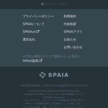
ページトップへ

プライバシーポリシー
利用規約
SPAIAについて
代表挨拶
SPAIAch
SPAIAアプリ

運営会社
お知らせ
お問い合わせ
AI予想と豊富なデータで競馬をもっと面白く
SPAIA競馬

ISMS認証登録番号：ISO/IEC 27001認証取得 No.ISA IS 0311
Copyright© Data Stadium All Rights Reserved.
Copyright©
SPAIA | スポーツデータAI予想解析メディア
All Rights Reserved.
スクレイピング、クローリングその他類似の手段を用いて
本サイトの情報を取得し利活用することを禁じます。
サイト内の記事・写真・アーカイブ・ドキュメントなど、