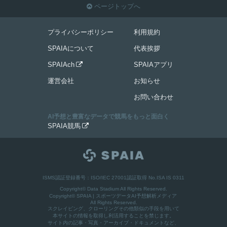
ページトップへ

プライバシーポリシー
利用規約
SPAIAについて
代表挨拶
SPAIAch
SPAIAアプリ

運営会社
お知らせ
お問い合わせ
AI予想と豊富なデータで競馬をもっと面白く
SPAIA競馬

ISMS認証登録番号：ISO/IEC 27001認証取得 No.ISA IS 0311
Copyright© Data Stadium All Rights Reserved.
Copyright©
SPAIA | スポーツデータAI予想解析メディア
All Rights Reserved.
スクレイピング、クローリングその他類似の手段を用いて
本サイトの情報を取得し利活用することを禁じます。
サイト内の記事・写真・アーカイブ・ドキュメントなど、