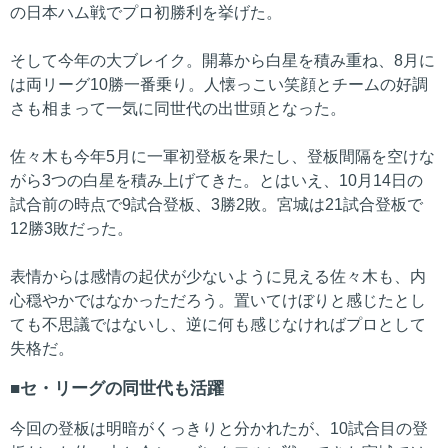
の日本ハム戦でプロ初勝利を挙げた。
そして今年の大ブレイク。開幕から白星を積み重ね、8月に
は両リーグ10勝一番乗り。人懐っこい笑顔とチームの好調
さも相まって一気に同世代の出世頭となった。
佐々木も今年5月に一軍初登板を果たし、登板間隔を空けな
がら3つの白星を積み上げてきた。とはいえ、10月14日の
試合前の時点で9試合登板、3勝2敗。宮城は21試合登板で
12勝3敗だった。
表情からは感情の起伏が少ないように見える佐々木も、内
心穏やかではなかっただろう。置いてけぼりと感じたとし
ても不思議ではないし、逆に何も感じなければプロとして
失格だ。
セ・リーグの同世代も活躍
今回の登板は明暗がくっきりと分かれたが、10試合目の登