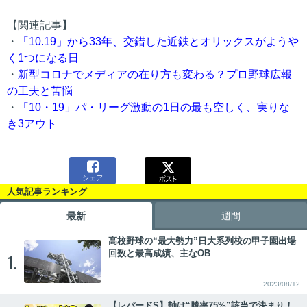
【関連記事】
・
「10.19」から33年、交錯した近鉄とオリックスがようや
く1つになる日
・
新型コロナでメディアの在り方も変わる？プロ野球広報
の工夫と苦悩
・
「10・19」パ・リーグ激動の1日の最も空しく、実りな
き3アウト

シェア
人気記事ランキング
最新
週間
高校野球の“最大勢力”日大系列校の甲子園出場
回数と最高成績、主なOB
1.
2023/08/12
【レパードS】軸は“勝率75%”該当で決まり！