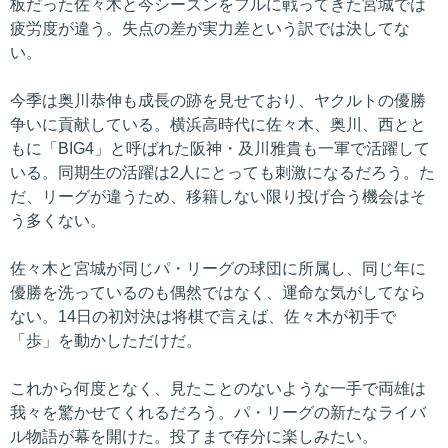
板だった佐々木と今シーズンをフルに戦ってきた宮城では
疲労度が違う。失点の差が実力差という訳では決してな
い。
今季は奥川恭伸も成長の跡を見せており、ヤクルトの優勝
争いに貢献している。横浜高時代に佐々木、奥川、西とと
もに「BIG4」と呼ばれた阪神・及川雅貴も一軍で活躍して
いる。同期生の活躍は2人にとっても刺激になるだろう。た
だ、リーグが違うため、移籍しない限り投げ合う機会はそ
う多くない。
佐々木と宮城が同じパ・リーグの球団に所属し、同じ年に
優勝を洗っているのも偶然ではなく、運命な気がしてなら
ない。14日の初対決は将棋で言えば、佐々木が初手で
「歩」を動かしただけだ。
これから何度となく、見たことのないような一手で両雄は
我々を驚かせてくれるだろう。パ・リーグの新たなライバ
ル物語が幕を開けた。投了まで存分に楽しみたい。