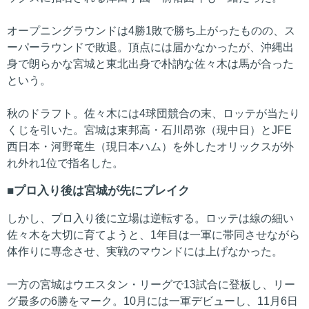
オープニングラウンドは4勝1敗で勝ち上がったものの、ス
ーパーラウンドで敗退。頂点には届かなかったが、沖縄出
身で朗らかな宮城と東北出身で朴訥な佐々木は馬が合った
という。
秋のドラフト。佐々木には4球団競合の末、ロッテが当たり
くじを引いた。宮城は東邦高・石川昂弥（現中日）とJFE
西日本・河野竜生（現日本ハム）を外したオリックスが外
れ外れ1位で指名した。
プロ入り後は宮城が先にブレイク
しかし、プロ入り後に立場は逆転する。ロッテは線の細い
佐々木を大切に育てようと、1年目は一軍に帯同させながら
体作りに専念させ、実戦のマウンドには上げなかった。
一方の宮城はウエスタン・リーグで13試合に登板し、リー
グ最多の6勝をマーク。10月には一軍デビューし、11月6日