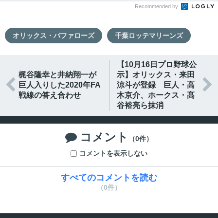
Recommended by
オリックス・バファローズ
千葉ロッテマリーンズ
【10月16日プロ野球公
梶谷隆幸と井納翔一が
示】オリックス・来田


巨人入りした2020年FA
涼斗が登録 巨人・高
戦線の答え合わせ
木京介、ホークス・髙
谷裕亮ら抹消
コメント

（0件）
コメントを表示しない
すべてのコメントを読む
（0件）