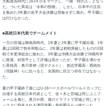
大船渡高時代に163キロをマークし、一躍「時の人」となっ
た。ついた異名は「令和の怪物」。しかし、日本中の注目
を集めた3年夏の岩手大会決勝は登板せずに敗れ、甲子園に
は行けなかった。
高校日本代表でチームメイト
一方の宮城は興南高時代、1年夏と2年夏に甲子園出場。1年
夏は1回戦で智弁和歌山に、2年夏は初戦突破したものの2回
戦で木更津総合に敗れた。3年夏は沖縄大会決勝で沖縄尚学
に敗退。好投手として評価は高かったが、甲子園を沸かせ
た星稜高・奥川恭伸（現ヤクルト）、創志学園高・西純矢
（現阪神）らに比べると、全国的に目立つ存在ではなかっ
た。
夏の甲子園終了後にはU-18ベースボールワールドカップに
出場する高校日本代表として、佐々木と宮城は同じユニフ
ォームを着た。奥川や西、後のドラフトで宮城と同じオリ
ックスに指名される津田学園・前佑囲斗も一緒だった。