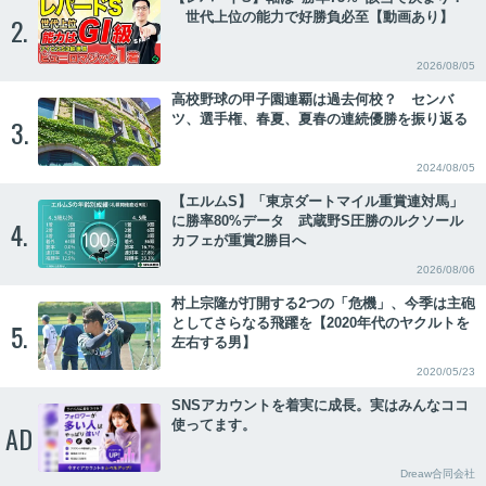
世代上位の能力で好勝負必至【動画あり】
2.
2026/08/05
高校野球の甲子園連覇は過去何校？ センバ
ツ、選手権、春夏、夏春の連続優勝を振り返る
3.
2024/08/05
【エルムS】「東京ダートマイル重賞連対馬」
に勝率80%データ 武蔵野S圧勝のルクソール
4.
カフェが重賞2勝目へ
2026/08/06
村上宗隆が打開する2つの「危機」、今季は主砲
としてさらなる飛躍を【2020年代のヤクルトを
5.
左右する男】
2020/05/23
SNSアカウントを着実に成長。実はみんなココ
使ってます。
AD
Dreaw合同会社