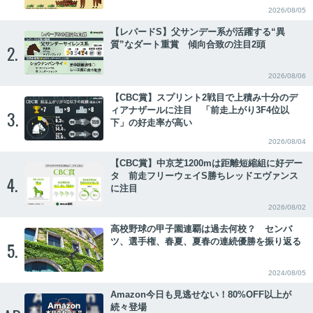
2026/08/05
【レパードS】父サンデー系が活躍する“異
質”なダート重賞 傾向合致の注目2頭
2.
2026/08/06
【CBC賞】スプリント2戦目で上積み十分のデ
ィアナザールに注目 「前走上がり3F4位以
3.
下」の好走率が高い
2026/08/04
【CBC賞】中京芝1200mは距離短縮組に好デー
タ 前走フリーウェイS勝ちレッドエヴァンス
4.
に注目
2026/08/02
高校野球の甲子園連覇は過去何校？ センバ
ツ、選手権、春夏、夏春の連続優勝を振り返る
5.
2024/08/05
Amazon今日も見逃せない！80%OFF以上が
続々登場