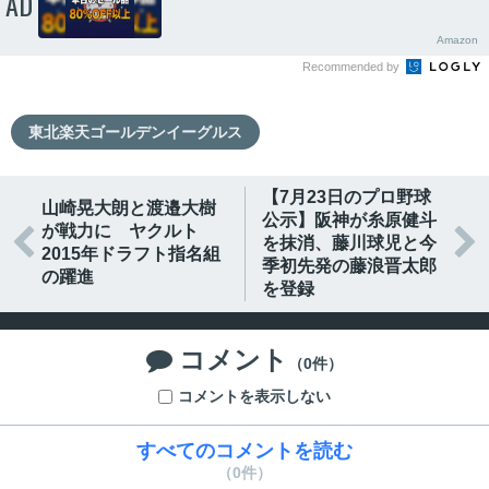
AD
Amazon
Recommended by
東北楽天ゴールデンイーグルス
【7月23日のプロ野球
山崎晃大朗と渡邉大樹
公示】阪神が糸原健斗
が戦力に ヤクルト


を抹消、藤川球児と今
2015年ドラフト指名組
季初先発の藤浪晋太郎
の躍進
を登録
コメント

（0件）
コメントを表示しない
すべてのコメントを読む
（0件）