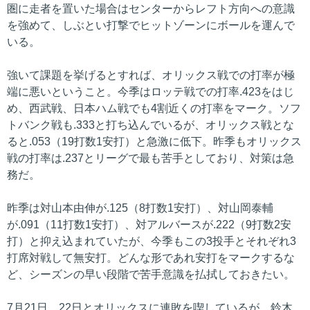
圏に走者を置いた場合はセンターからレフト方向への意識
を強めて、しぶとい打撃でヒットゾーンにボールを運んで
いる。
強いて課題を挙げるとすれば、オリックス戦での打率が極
端に悪いということ。今季はロッテ戦での打率.423をはじ
め、西武戦、日本ハム戦でも4割近くの打率をマーク。ソフ
トバンク戦も.333と打ち込んでいるが、オリックス戦とな
ると.053（19打数1安打）と急激に低下。昨季もオリックス
戦の打率は.237とリーグで最も苦手としており、対策は急
務だ。
昨季は対山本由伸が.125（8打数1安打）、対山岡泰輔
が.091（11打数1安打）、対アルバースが.222（9打数2安
打）と抑え込まれていたが、今季もこの3投手とそれぞれ3
打席対戦して無安打。どんな形であれ安打をマークするな
ど、シーズンの早い段階で苦手意識を払拭しておきたい。
7月21日、22日とオリックスに連敗を喫しているが、鈴木