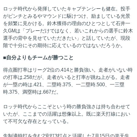
ロッテ時代から発揮していたキャプテンシーも健在。投手
がピンチとみるやマウンドに駆けつけ、励ましている光景
を頻繁に見かける。鈴木獲得の理由のひとつとして石井一
久GMは「プレーだけではなく、若いこれからの選手に鈴木
選手の背中を見せていただきたい」と話していたが、現段
階で十分にその期待に応えているのではないだろうか。
自分よりもチームが勝つこと
得点圏打率はリーグ2位の.414と勝負強い。走者がいない時
の打率は.258だが、走者がいると打率が跳ね上がる。走者
が一塁の時は.421、二塁時.375、一二塁時.500、一三塁
時.375、満塁時は.667だ。
ロッテ時代からここぞという時の勝負強さは持ち合わせて
いたが、ここまでの活躍は想像以上。既に楽天打線におい
て不可欠な存在となっている。
先制適時打を含む2安打3打点と活躍した7月15日の楽天生