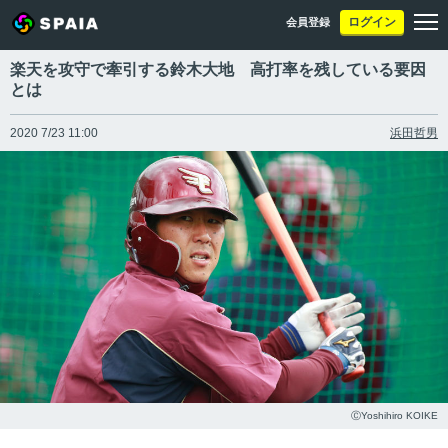
ログイン
会員登録
楽天を攻守で牽引する鈴木大地 高打率を残している要因
とは
2020 7/23 11:00
浜田哲男
ⒸYoshihiro KOIKE