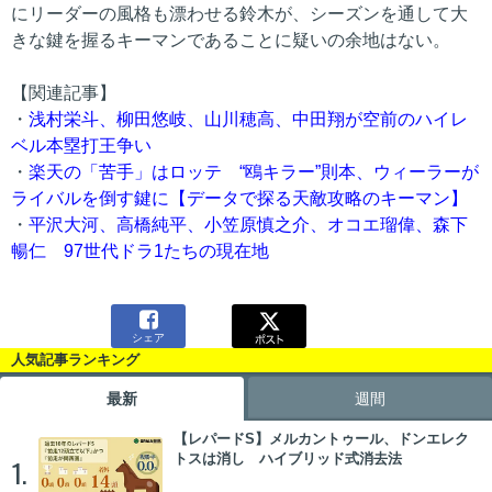
にリーダーの風格も漂わせる鈴木が、シーズンを通して大
きな鍵を握るキーマンであることに疑いの余地はない。
【関連記事】
・
浅村栄斗、柳田悠岐、山川穂高、中田翔が空前のハイレ
ベル本塁打王争い
・
楽天の「苦手」はロッテ “鴎キラー”則本、ウィーラーが
ライバルを倒す鍵に【データで探る天敵攻略のキーマン】
・
平沢大河、高橋純平、小笠原慎之介、オコエ瑠偉、森下
暢仁 97世代ドラ1たちの現在地

シェア
人気記事ランキング
最新
週間
【レパードS】メルカントゥール、ドンエレク
トスは消し ハイブリッド式消去法
1.