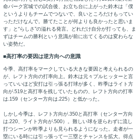
命パーク宮城での試合後、お立ち台に上がった鈴木は「僕
というよりもチームでつないで、良いところだけもってい
っただけなんで。勝てたことが何よりも良かったと思いま
す」と“らしさ”の溢れる発言。どれだけ自分が打っても、ま
ずはチームの勝利という意識が前に出てくるのは変わらな
い姿勢だ。
高打率の要因は逆方向への意識
今季、高打率をマークしている大きな要因と考えられるの
が、レフト方向の打率向上。鈴木は元々プルヒッターと言
っていいほど安打は引っ張る打球が多く、昨季はライト方
向が.519と高打率を残していたものの、レフト方向の打率
は.159（センター方向は.225）と低かった。
しかし今季は、レフト方向が.350と高打率（センター方向
は.220、ライト方向が.500）。難しい球を逆らわずに流し
打つシーンが昨季よりも見られるようになった。走者が一
塁にいる時には引っ張って一三塁とチャンスを拡大。得点