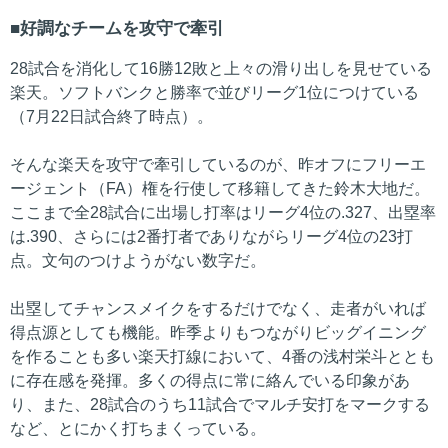
好調なチームを攻守で牽引
28試合を消化して16勝12敗と上々の滑り出しを見せている
楽天。ソフトバンクと勝率で並びリーグ1位につけている
（7月22日試合終了時点）。
そんな楽天を攻守で牽引しているのが、昨オフにフリーエ
ージェント（FA）権を行使して移籍してきた鈴木大地だ。
ここまで全28試合に出場し打率はリーグ4位の.327、出塁率
は.390、さらには2番打者でありながらリーグ4位の23打
点。文句のつけようがない数字だ。
出塁してチャンスメイクをするだけでなく、走者がいれば
得点源としても機能。昨季よりもつながりビッグイニング
を作ることも多い楽天打線において、4番の浅村栄斗ととも
に存在感を発揮。多くの得点に常に絡んでいる印象があ
り、また、28試合のうち11試合でマルチ安打をマークする
など、とにかく打ちまくっている。