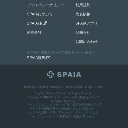
プライバシーポリシー
利用規約
SPAIAについて
代表挨拶
SPAIAch
SPAIAアプリ

運営会社
お知らせ
お問い合わせ
AI予想と豊富なデータで競馬をもっと面白く
SPAIA競馬

ISMS認証登録番号：ISO/IEC 27001認証取得 No.ISA IS 0311
Copyright© Data Stadium All Rights Reserved.
Copyright©
SPAIA | スポーツデータAI予想解析メディア
All Rights Reserved.
スクレイピング、クローリングその他類似の手段を用いて
本サイトの情報を取得し利活用することを禁じます。
サイト内の記事・写真・アーカイブ・ドキュメントなど、
すべてのコンテンツの無断複写・転載を禁じます。