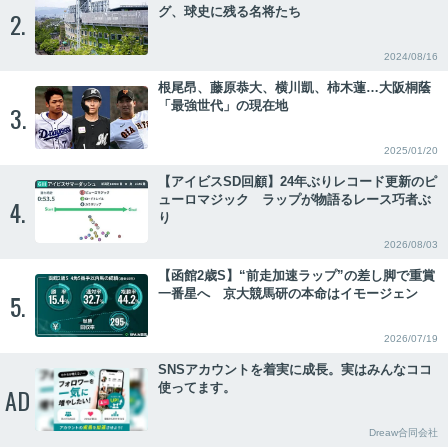
グ、球史に残る名将たち
2.
2024/08/16
根尾昂、藤原恭大、横川凱、柿木蓮…大阪桐蔭
「最強世代」の現在地
3.
2025/01/20
【アイビスSD回顧】24年ぶりレコード更新のピ
ューロマジック ラップが物語るレース巧者ぶ
4.
り
2026/08/03
【函館2歳S】“前走加速ラップ”の差し脚で重賞
一番星へ 京大競馬研の本命はイモージェン
5.
2026/07/19
SNSアカウントを着実に成長。実はみんなココ
使ってます。
AD
Dreaw合同会社