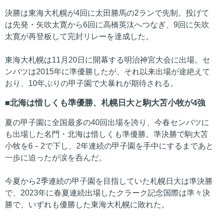
決勝は東海大札幌が4回に太田勝馬の2ランで先制。投げて
は先発・矢吹太寛から6回に高橋英汰へつなぎ、9回に矢吹
太寛が再登板して完封リレーを達成した。
東海大札幌は11月20日に開幕する明治神宮大会に出場。セ
ンバツは2015年に準優勝したが、それ以来出場が途絶えて
おり、10年ぶりの甲子園で大暴れが期待される。
北海は惜しくも準優勝、札幌日大と駒大苫小牧が4強
夏の甲子園に全国最多の40回出場を誇り、今春センバツに
も出場した名門・北海は惜しくも準優勝。準決勝で駒大苫
小牧を6－2で下し、2年連続の甲子園を手中にするまであと
一歩に迫ったが涙を呑んだ。
今夏から2季連続の甲子園を目指していた札幌日大は準決勝
で、2023年に春夏連続出場したクラーク記念国際は準々決
勝で、いずれも優勝した東海大札幌に敗れた。