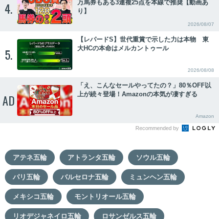
万馬券もある3連複25点を本線で推奨【動画あ
4.
り】
2026/08/07
【レパードS】世代重賞で示した力は本物 東
大HCの本命はメルカントゥール
5.
2026/08/08
「え、こんなセールやってたの？」80％OFF以
上が続々登場！Amazonの本気が凄すぎる
AD
Amazon
Recommended by
アテネ五輪
アトランタ五輪
ソウル五輪
パリ五輪
バルセロナ五輪
ミュンヘン五輪
メキシコ五輪
モントリオール五輪
リオデジャネイロ五輪
ロサンゼルス五輪