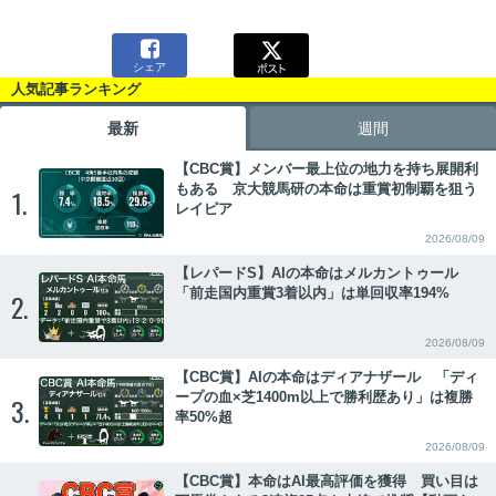

シェア
人気記事ランキング
最新
週間
【CBC賞】メンバー最上位の地力を持ち展開利
もある 京大競馬研の本命は重賞初制覇を狙う
1.
レイピア
2026/08/09
【レパードS】AIの本命はメルカントゥール
「前走国内重賞3着以内」は単回収率194%
2.
2026/08/09
【CBC賞】AIの本命はディアナザール 「ディ
ープの血×芝1400m以上で勝利歴あり」は複勝
3.
率50%超
2026/08/09
【CBC賞】本命はAI最高評価を獲得 買い目は