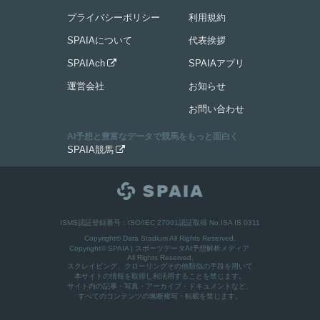
プライバシーポリシー
利用規約
SPAIAについて
代表挨拶
SPAIAch
SPAIAアプリ

運営会社
お知らせ
お問い合わせ
AI予想と豊富なデータで競馬をもっと面白く
SPAIA競馬

ISMS認証登録番号：ISO/IEC 27001認証取得 No.ISA IS 0311
Copyright© Data Stadium All Rights Reserved.
Copyright©
SPAIA | スポーツデータAI予想解析メディア
All Rights Reserved.
スクレイピング、クローリングその他類似の手段を用いて
本サイトの情報を取得し利活用することを禁じます。
サイト内の記事・写真・アーカイブ・ドキュメントなど、
すべてのコンテンツの無断複写・転載を禁じます。