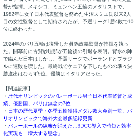
督が指揮。メキシコ、ミュンヘン五輪のメダリストで、
1982年に女子日本代表監督を務めた生沼スミエ氏以来2人
目の女性監督として期待されたが、予選リーグ1勝4敗で10
位に終わった。
2024年のパリ五輪は復帰した眞鍋政義監督が指揮を執っ
た。開幕前に古賀紗理那が五輪後の引退を表明。背水の陣
で臨んだ日本はしかし、予選リーグでポーランドとブラジ
ルに連敗を喫した。最終戦でケニアを下したものの準々決
勝進出はならず9位。優勝はイタリアだった。
【関連記事】
・
歴代オリンピックのバレーボール男子日本代表監督と成
績、優勝国、パリは無念の7位
・
日本の歴代夏季・冬季五輪獲得メダル数大会別一覧、パ
リオリンピックで海外大会最多記録更新
・
バレーボールの線審が消えた…3DCG導入で時短と効率
化実現も「増大する懸念」