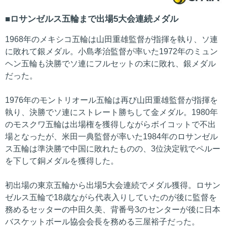
ロサンゼルス五輪まで出場5大会連続メダル
1968年のメキシコ五輪は山田重雄監督が指揮を執り、ソ連
に敗れて銀メダル。小島孝治監督が率いた1972年のミュン
ヘン五輪も決勝でソ連にフルセットの末に敗れ、銀メダル
だった。
1976年のモントリオール五輪は再び山田重雄監督が指揮を
執り、決勝でソ連にストレート勝ちして金メダル。1980年
のモスクワ五輪は出場権を獲得しながらボイコットで不出
場となったが、米田一典監督が率いた1984年のロサンゼル
ス五輪は準決勝で中国に敗れたものの、3位決定戦でペルー
を下して銅メダルを獲得した。
初出場の東京五輪から出場5大会連続でメダル獲得。ロサン
ゼルス五輪で18歳ながら代表入りしていたのが後に監督を
務めるセッターの中田久美、背番号3のセンターが後に日本
バスケットボール協会会長を務める三屋裕子だった。