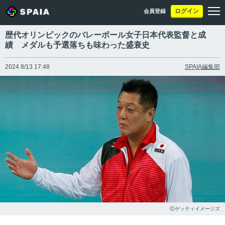
ログイン
会員登録
歴代オリンピックのバレーボール女子日本代表監督と成
績 メダルも予選落ちも味わった盛衰史
2024 8/13 17:48
SPAIA編集部
Ⓒゲッティイメージズ