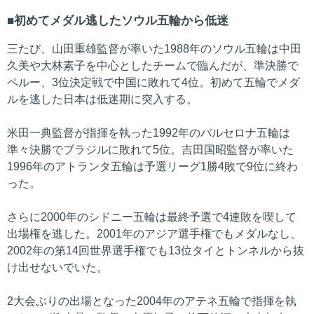
初めてメダル逃したソウル五輪から低迷
三たび、山田重雄監督が率いた1988年のソウル五輪は中田
久美や大林素子を中心としたチームで臨んだが、準決勝で
ペルー、3位決定戦で中国に敗れて4位。初めて五輪でメダ
ルを逃した日本は低迷期に突入する。
米田一典監督が指揮を執った1992年のバルセロナ五輪は
準々決勝でブラジルに敗れて5位。吉田国昭監督が率いた
1996年のアトランタ五輪は予選リーグ1勝4敗で9位に終わ
った。
さらに2000年のシドニー五輪は最終予選で4連敗を喫して
出場権を逃した。2001年のアジア選手権でもメダルなし、
2002年の第14回世界選手権でも13位タイとトンネルから抜
け出せないでいた。
2大会ぶりの出場となった2004年のアテネ五輪で指揮を執