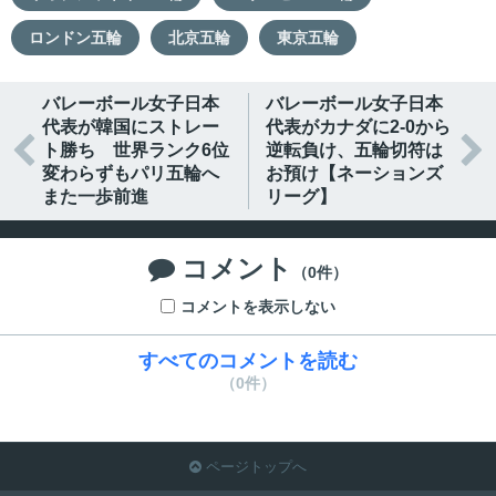
ロンドン五輪
北京五輪
東京五輪
バレーボール女子日本
バレーボール女子日本
代表が韓国にストレー
代表がカナダに2-0から


ト勝ち 世界ランク6位
逆転負け、五輪切符は
変わらずもパリ五輪へ
お預け【ネーションズ
また一歩前進
リーグ】
コメント

（0件）
コメントを表示しない
すべてのコメントを読む
（0件）
ページトップへ
