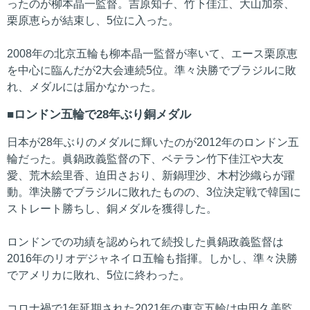
ったのが柳本晶一監督。吉原知子、竹下佳江、大山加奈、
栗原恵らが結束し、5位に入った。
2008年の北京五輪も柳本晶一監督が率いて、エース栗原恵
を中心に臨んだが2大会連続5位。準々決勝でブラジルに敗
れ、メダルには届かなかった。
ロンドン五輪で28年ぶり銅メダル
日本が28年ぶりのメダルに輝いたのが2012年のロンドン五
輪だった。眞鍋政義監督の下、ベテラン竹下佳江や大友
愛、荒木絵里香、迫田さおり、新鍋理沙、木村沙織らが躍
動。準決勝でブラジルに敗れたものの、3位決定戦で韓国に
ストレート勝ちし、銅メダルを獲得した。
ロンドンでの功績を認められて続投した眞鍋政義監督は
2016年のリオデジャネイロ五輪も指揮。しかし、準々決勝
でアメリカに敗れ、5位に終わった。
コロナ禍で1年延期された2021年の東京五輪は中田久美監