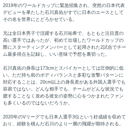
2019年のワールドカップに緊急招集され、突然の日本代表
デビューを果たした石川真佑がすでに日本のエースとして
その名を世界にとどろかせている。
兄は全日本男子で活躍する石川祐希で、もともと注目度の
高い選手ではあったが、初めて出場したワールドカップの
際にスターティングメンバーとして起用された2試合でチー
ム最多得点を記録し、いい意味で予想を裏切った。
石川真佑の身長は173cmとスパイカーとしては圧倒的に低
い。ただ持ち前のボディバランスと多彩な攻撃パターンに
対応することは、20cm以上の身長差がある外国人選手でも
容易ではない。どんな相手でも、チームがどんな状況でも
臆することなく攻める彼女の姿勢に心をつかまれたファン
も多くいるのではないだろうか。
2020年のVリーグでも日本人選手3位という好成績を収めて
おり、経験を積んだ石川のより一層の飛躍が期待される。