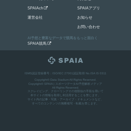
SPAIAch
SPAIAアプリ

運営会社
お知らせ
お問い合わせ
AI予想と豊富なデータで競馬をもっと面白く
SPAIA競馬

ISMS認証登録番号：ISO/IEC 27001認証取得 No.ISA IS 0311
Copyright© Data Stadium All Rights Reserved.
Copyright©
SPAIA | スポーツデータAI予想解析メディア
All Rights Reserved.
スクレイピング、クローリングその他類似の手段を用いて
本サイトの情報を取得し利活用することを禁じます。
サイト内の記事・写真・アーカイブ・ドキュメントなど、
すべてのコンテンツの無断複写・転載を禁じます。