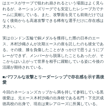
はエースがサーブで狙われ崩されるという場面はよく見ら
れるが、ネーションズリーグでも安定したレシーブ力でチ
ームに貢献している。また、攻撃面を見ても前衛だけでは
なく後衛からも高速攻撃できる稀有な選手だけに存在感は
大きい。
実はロンドン五輪で銅メダルを獲得した際の日本のエー
ス、木村沙織さんが次期エースの座を託したのも彼女であ
る。その後、膝を負傷したことがきっかけで思うようにプ
レーができず、メンバーから脱落したこともあったが、そ
こからはい上がって世界を相手に躍動している姿に今後の
活躍が期待されている。
パワフルな攻撃とリーダーシップで存在感を示す黒後
愛
今回のネーションズカップから満を持して参戦している黒
後愛は、元エース木村沙織の出身校である名門・下北沢成
徳高校の出身で、現在は東レアローズに所属している。