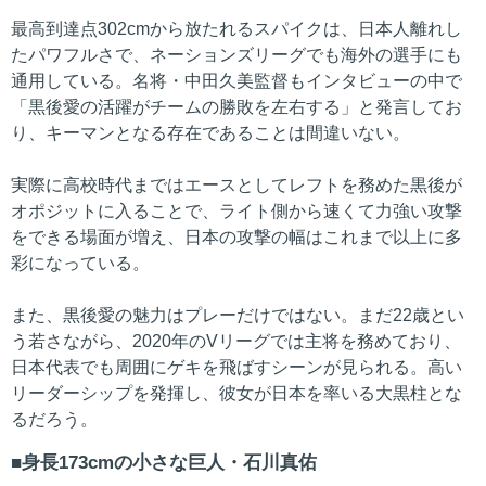
最高到達点302cmから放たれるスパイクは、日本人離れし
たパワフルさで、ネーションズリーグでも海外の選手にも
通用している。名将・中田久美監督もインタビューの中で
「黒後愛の活躍がチームの勝敗を左右する」と発言してお
り、キーマンとなる存在であることは間違いない。
実際に高校時代まではエースとしてレフトを務めた黒後が
オポジットに入ることで、ライト側から速くて力強い攻撃
をできる場面が増え、日本の攻撃の幅はこれまで以上に多
彩になっている。
また、黒後愛の魅力はプレーだけではない。まだ22歳とい
う若さながら、2020年のVリーグでは主将を務めており、
日本代表でも周囲にゲキを飛ばすシーンが見られる。高い
リーダーシップを発揮し、彼女が日本を率いる大黒柱とな
るだろう。
身長173cmの小さな巨人・石川真佑