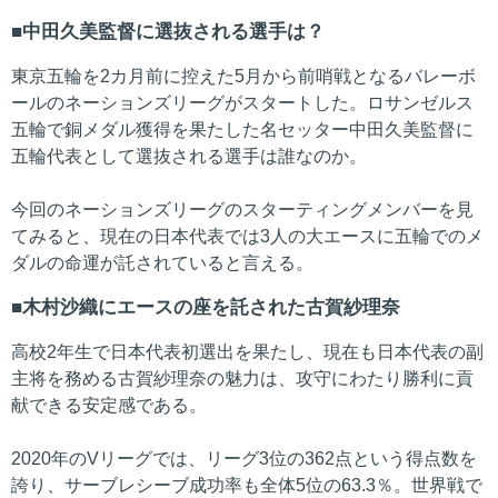
中田久美監督に選抜される選手は？
東京五輪を2カ月前に控えた5月から前哨戦となるバレーボ
ールのネーションズリーグがスタートした。ロサンゼルス
五輪で銅メダル獲得を果たした名セッター中田久美監督に
五輪代表として選抜される選手は誰なのか。
今回のネーションズリーグのスターティングメンバーを見
てみると、現在の日本代表では3人の大エースに五輪でのメ
ダルの命運が託されていると言える。
木村沙織にエースの座を託された古賀紗理奈
高校2年生で日本代表初選出を果たし、現在も日本代表の副
主将を務める古賀紗理奈の魅力は、攻守にわたり勝利に貢
献できる安定感である。
2020年のVリーグでは、リーグ3位の362点という得点数を
誇り、サーブレシーブ成功率も全体5位の63.3％。世界戦で