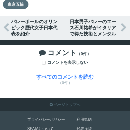
東京五輪
バレーボールのオリン
日本男子バレーのエー


ピック歴代女子日本代
ス石川祐希がイタリア
表を紹介
で得た技術とメンタル
コメント

（0件）
コメントを表示しない
すべてのコメントを読む
（0件）
ページトップへ

プライバシーポリシー
利用規約
SPAIAについて
代表挨拶