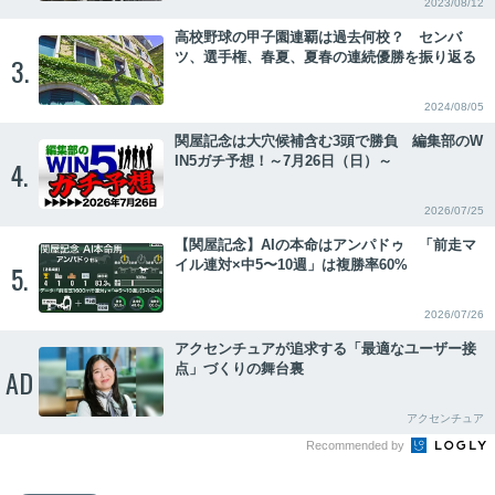
2023/08/12
高校野球の甲子園連覇は過去何校？ センバ
ツ、選手権、春夏、夏春の連続優勝を振り返る
3.
2024/08/05
関屋記念は大穴候補含む3頭で勝負 編集部のW
IN5ガチ予想！～7月26日（日）～
4.
2026/07/25
【関屋記念】AIの本命はアンパドゥ 「前走マ
イル連対×中5〜10週」は複勝率60%
5.
2026/07/26
アクセンチュアが追求する「最適なユーザー接
点」づくりの舞台裏
AD
アクセンチュア
Recommended by