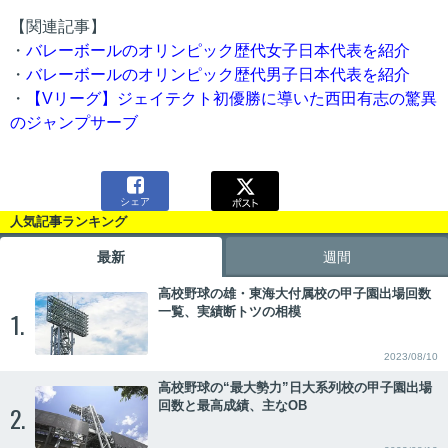
【関連記事】
・
バレーボールのオリンピック歴代女子日本代表を紹介
・
バレーボールのオリンピック歴代男子日本代表を紹介
・
【Vリーグ】ジェイテクト初優勝に導いた西田有志の驚異
のジャンプサーブ

シェア
人気記事ランキング
最新
週間
高校野球の雄・東海大付属校の甲子園出場回数
一覧、実績断トツの相模
1.
2023/08/10
高校野球の“最大勢力”日大系列校の甲子園出場
回数と最高成績、主なOB
2.