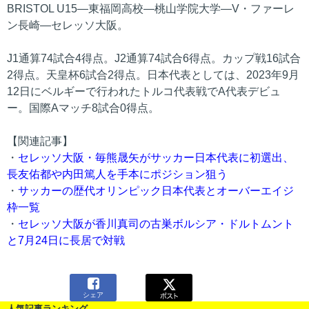
BRISTOL U15―東福岡高校―桃山学院大学―V・ファーレ
ン長崎―セレッソ大阪。
J1通算74試合4得点。J2通算74試合6得点。カップ戦16試合
2得点。天皇杯6試合2得点。日本代表としては、2023年9月
12日にベルギーで行われたトルコ代表戦でA代表デビュ
ー。国際Aマッチ8試合0得点。
【関連記事】
・
セレッソ大阪・毎熊晟矢がサッカー日本代表に初選出、
長友佑都や内田篤人を手本にポジション狙う
・
サッカーの歴代オリンピック日本代表とオーバーエイジ
枠一覧
・
セレッソ大阪が香川真司の古巣ボルシア・ドルトムント
と7月24日に長居で対戦

シェア
人気記事ランキング