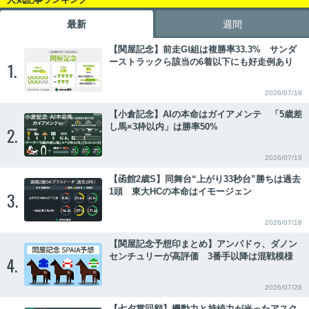
最新
週間
【関屋記念】前走GⅠ組は複勝率33.3% サンダ
ーストラックら該当の6着以下にも好走例あり
1.
2026/07/19
【小倉記念】AIの本命はガイアメンテ 「5歳差
し馬×3枠以内」は勝率50%
2.
2026/07/19
【函館2歳S】同舞台“上がり33秒台”勝ちは過去
1頭 東大HCの本命はイモージェン
3.
2026/07/18
【関屋記念予想印まとめ】アンパドゥ、ダノン
センチュリーが高評価 3番手以降は混戦模様
4.
2026/07/26
【七夕賞回顧】機動力と持続力が光ったアスク