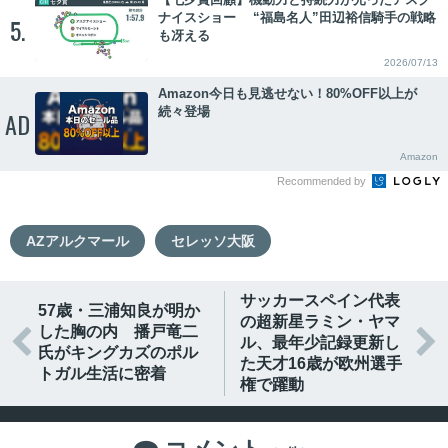
ナイスショー “福島名人”田辺裕信騎手の戦略
5.
も冴える
2026/07/13
Amazon今日も見逃せない！80%OFF以上が
続々登場
AD
Amazon
Recommended by
AZアルクマール
セレッソ大阪
サッカースペイン代表
57歳・三浦知良が明か
の超新星ラミン・ヤマ
した胸の内 播戸竜二


ル、最年少記録更新し
氏がキングカズのポル
た天才16歳が欧州選手
トガル生活に密着
権で躍動