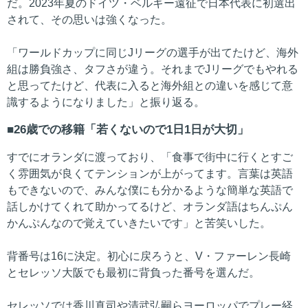
だ。2023年夏のドイツ・ベルギー遠征で日本代表に初選出
されて、その思いは強くなった。
「ワールドカップに同じJリーグの選手が出てたけど、海外
組は勝負強さ、タフさが違う。それまでJリーグでもやれる
と思ってたけど、代表に入ると海外組との違いを感じて意
識するようになりました」と振り返る。
26歳での移籍「若くないので1日1日が大切」
すでにオランダに渡っており、「食事で街中に行くとすご
く雰囲気が良くてテンションが上がってます。言葉は英語
もできないので、みんな僕にも分かるような簡単な英語で
話しかけてくれて助かってるけど、オランダ語はちんぷん
かんぷんなので覚えていきたいです」と苦笑いした。
背番号は16に決定。初心に戻ろうと、V・ファーレン長崎
とセレッソ大阪でも最初に背負った番号を選んだ。
セレッソでは香川真司や清武弘嗣らヨーロッパでプレー経