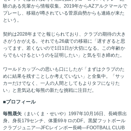
験のある先輩から情報収集。2019年からAZアルクマールで
プレーし、移籍が噂されている菅原由勢からも連絡が来た
という。
契約は2028年までと報じられており、クラブの期待の大き
さがうかがえる。それでも26歳での移籍に「遅すぎると思
ってます。若くないので1日1日が大切になる。この年齢か
らでもいけるというのを証明したい」と気を引き締めた。
ワールドカップへの思いも口にしたが「まずはクラブのた
めに結果を残すことしか考えていない」と全集中。「サッ
カーだけでなく、一人の人間としてもよりタフになりた
い」と意気込む毎熊の新たな挑戦に注目だ。
プロフィール
毎熊晟矢
（まいくま・せいや）1997年10月16日、長崎県出
身。身長179センチ、体重69キロのDF。黒髪フットボール
クラブジュニア―JFCレインボー長崎―FOOTBALL CLUB