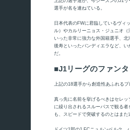
上記の選手達が、今シーズンのJ1リ
選手が名を連ねている。
日本代表のFWに君臨しているヴィ
ル）やカルリーニョス・ジュニオ（
いった非常に強力な外国籍選手、北
後寿といったバンディエラなど、い
だ。
J1リーグのファン
上記の18選手から創造性あふれる
真っ先に名前を挙げるべきはセレッ
に繰り出されるスルーパスで観る者
も、スピードで突破するのとはまた
ドイツ1部の1.FCニュルンベルク