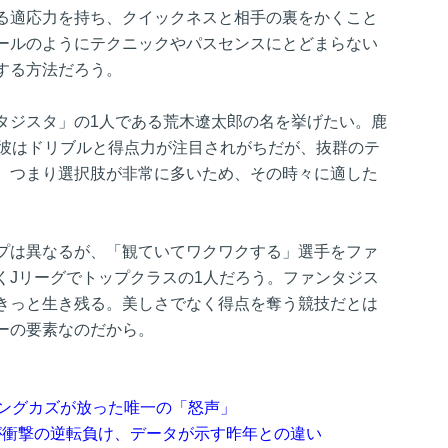
る適応力を持ち、クイックネスと相手の裏をかくこと
ールのようにテクニックやパスセンスにとどまらない
する方法だろう。
タジスタ」の1人である荒木遼太郎の名を挙げたい。鹿
う彼はドリブルと得点力が注目されがちだが、抜群のテ
。つまり選択肢が非常に多いため、その時々に適した
プは異なるが、「観ていてワクワクする」選手をファ
くJリーグでトップクラスの1人だろう。ファンタジス
きっと生き残る。美しさでなく得点を奪う競技だとは
ーの要素なのだから。
キングカズが放った唯一の「怒声」
が衝撃の逆転負け、データが示す昨年との違い