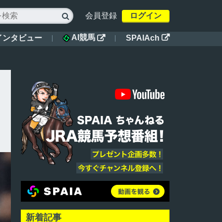
会員登録
ログイン

AI競馬
インタビュー
SPAIAch


新着記事