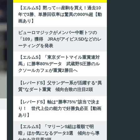
【エルムS】黙って○○産駒を買え！過去10
年で3勝、単勝回収率は驚異の900%超【動
画あり】
ピューロマジックがメンバー中断トツの
「109」獲得 JRAがアイビスSDなどのレ
ーティングを発表
【エルムS】「東京ダートマイル重賞連対
馬」に勝率80%データ 武蔵野S圧勝のル
クソールカフェが重賞2勝目へ
【レパードS】父サンデー系が活躍する“異
質”なダート重賞 傾向合致の注目2頭
【レパードS】軸は“勝率75%”該当で決ま
り！ 世代上位の能力で好勝負必至【動画
あり】
【エルムS】「マリーンS組は着順で明
暗」ほか気になるデータ3選 傾向から導
かれた注目馬2頭