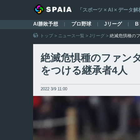
「スポーツ × AI × デ
AI勝敗予想
プロ野球
Jリーグ
B
トップ
>
ニュース一覧
>
Jリーグ
>
絶滅危惧種のフ
絶滅危惧種のファンタ
をつける継承者4人
2022 3/9 11:00