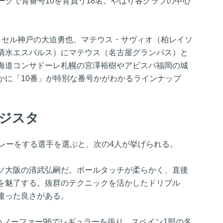
ーグで背番号10を背負う18名。やはり各クラブの中心
ッセル神戸の大迫勇也、マテウス・サヴィオ（柏レイソ
清水エスパルス）にマテウス（名古屋グランパス）と
海道コンサドーレ札幌の宮澤裕樹やアビスパ福岡の城
かに「10番」が特別な番号かがわかるラインナップ
タジスタ
プレーをする選手を選ぶと、次の4人が挙げられる。
ソ大阪の清武弘嗣だ。ボールタッチが柔らかく、直後
を魅了する。抜群のテクニックを活かしたドリブル
違った良さがある。
、ハノーファー96でレギュラーを張り、スペイン1部の名