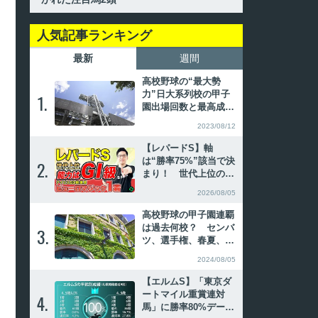
人気記事ランキング
最新
週間
高校野球の“最大勢
力”日大系列校の甲子
1.
1.
園出場回数と最高成
績、主なOB
2023/08/12
【レパードS】軸
は“勝率75%”該当で決
2.
2.
まり！ 世代上位の能
力で好勝負必至【動画
2026/08/05
あり】
高校野球の甲子園連覇
は過去何校？ センバ
3.
3.
ツ、選手権、春夏、夏
春の連続優勝を振り返
2024/08/05
る
【エルムS】「東京ダ
ートマイル重賞連対
4.
4.
馬」に勝率80%デー