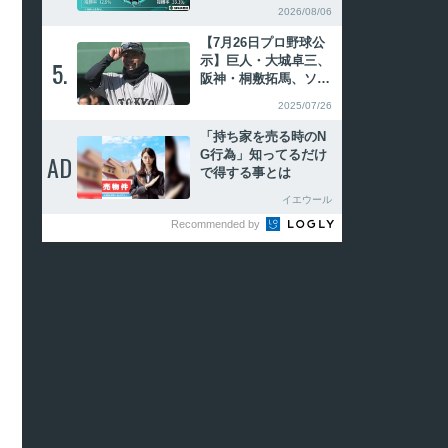
タ 武蔵野S圧勝のル
2026/08/06
クソールカフェが重賞
2勝目へ
【7月26日プロ野球公
示】巨人・大城卓三、
5.
5.
阪神・桐敷拓馬、ソフ
トバンク有原航平、日
2025/07/26
本ハム柴田獅子、ロッ
テ・ボスら登録、阪
「持ち家を売る時のN
神・原口文仁、広島・
G行為」知ってるだけ
AD
AD
中村健人ら抹消
で得する事とは
イエウール
Recommended by