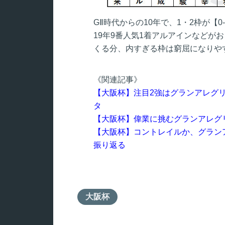
GⅡ時代からの10年で、1・2枠が【0-
19年9番人気1着アルアインなどが
くる分、内すぎる枠は窮屈になりや
《関連記事》
【大阪杯】注目2強はグランアレグ
タ
【大阪杯】偉業に挑むグランアレグ
【大阪杯】コントレイルか、グラン
振り返る
大阪杯