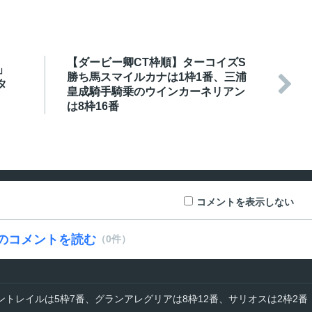
【ダービー卿CT枠順】ターコイズS
」
勝ち馬スマイルカナは1枠1番、三浦

ータ
皇成騎手騎乗のウインカーネリアン
は8枠16番
コメントを表示しない
のコメントを読む
（0件）
トレイルは5枠7番、グランアレグリアは8枠12番、サリオスは2枠2番