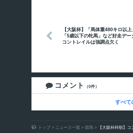
【大阪杯】「馬体重480キロ以上

「5歳以下の牝馬」など好走デ
コントレイルは強調点欠く
コメント

（0件）
すべて
トップ
>
ニュース一覧
>
競馬
>
【大阪杯枠順】コン