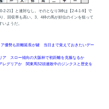
0-2-21】と連対なし。そのとなり3枠は【2-4-1-9】で
おり、回収率も高い。3、4枠の馬が好位のインを狙って
すいようだ。
リア優勢も距離延長が鍵 当日まで覚えておきたいデー
リア スロー傾向の大阪杯で初距離を克服なるか
アレグリアか 関東馬52頭連敗中のジンクスと歴史を