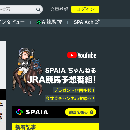
会員登録
ログイン

AI競馬
インタビュー
SPAIAch


新着記事