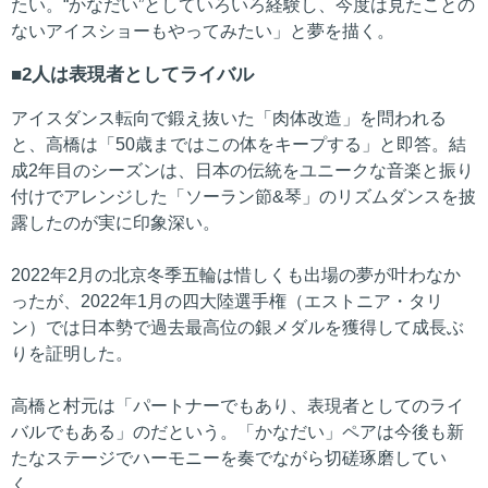
たい。“かなだい”としていろいろ経験し、今度は見たことの
ないアイスショーもやってみたい」と夢を描く。
2人は表現者としてライバル
アイスダンス転向で鍛え抜いた「肉体改造」を問われる
と、高橋は「50歳まではこの体をキープする」と即答。結
成2年目のシーズンは、日本の伝統をユニークな音楽と振り
付けでアレンジした「ソーラン節&琴」のリズムダンスを披
露したのが実に印象深い。
2022年2月の北京冬季五輪は惜しくも出場の夢が叶わなか
ったが、2022年1月の四大陸選手権（エストニア・タリ
ン）では日本勢で過去最高位の銀メダルを獲得して成長ぶ
りを証明した。
高橋と村元は「パートナーでもあり、表現者としてのライ
バルでもある」のだという。「かなだい」ペアは今後も新
たなステージでハーモニーを奏でながら切磋琢磨してい
く。