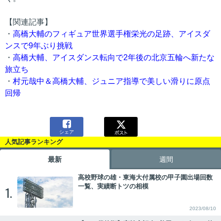
【関連記事】
・
高橋大輔のフィギュア世界選手権栄光の足跡、アイスダ
ンスで9年ぶり挑戦
・
高橋大輔、アイスダンス転向で2年後の北京五輪へ新たな
旅立ち
・
村元哉中＆高橋大輔、ジュニア指導で美しい滑りに原点
回帰

シェア
人気記事ランキング
最新
週間
高校野球の雄・東海大付属校の甲子園出場回数
一覧、実績断トツの相模
1.
2023/08/10