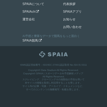
SPAIAについて
代表挨拶
SPAIAch
SPAIAアプリ

運営会社
お知らせ
お問い合わせ
AI予想と豊富なデータで競馬をもっと面白く
SPAIA競馬

ISMS認証登録番号：ISO/IEC 27001認証取得 No.ISA IS 0311
Copyright© Data Stadium All Rights Reserved.
Copyright©
SPAIA | スポーツデータAI予想解析メディア
All Rights Reserved.
スクレイピング、クローリングその他類似の手段を用いて
本サイトの情報を取得し利活用することを禁じます。
サイト内の記事・写真・アーカイブ・ドキュメントなど、
すべてのコンテンツの無断複写・転載を禁じます。