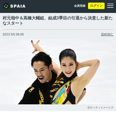
ログイン
会員登録
村元哉中＆高橋大輔組、結成3季目の引退から決意した新た
なスタート
2023 5/5 06:00
田村崇仁
Ⓒゲッティイメージズ