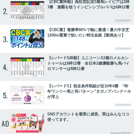
【CBC賞枠順】高松宮記念5着馬レイピアは2枠
3番 連覇を狙うインビンシブルパパは6枠12番
2.
2026/08/07
【CBC賞】複勝率80%で軸に最適！夏の中京芝
1200m重賞で狙いたい特注血統【動画あり】
3.
2026/08/04
【レパードS枠順】ユニコーンS2着のメルカン
トゥールは8枠12番 全日本2歳優駿勝ち馬パイ
4.
ロマンサーは8枠11番
2026/08/07
【レパードS】前走条件戦組が近10年4勝 “昨
年ワンツー馬と同パターン”タガノアバンドーネ
5.
が浮上
2026/08/02
SNSアカウントを着実に成長。実はみんなココ
使ってます。
AD
Dreaw合同会社