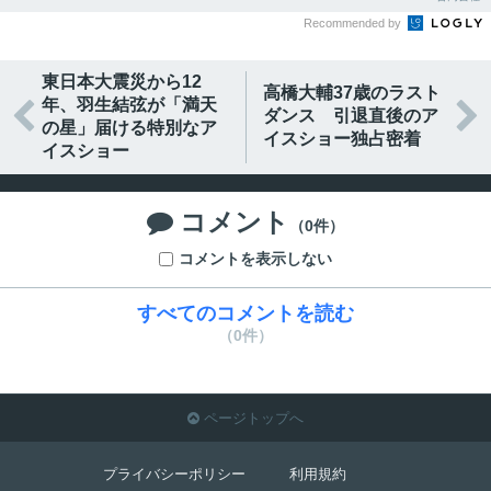
Recommended by
東日本大震災から12
高橋大輔37歳のラスト
年、羽生結弦が「満天


ダンス 引退直後のア
の星」届ける特別なア
イスショー独占密着
イスショー
コメント

（0件）
コメントを表示しない
すべてのコメントを読む
（0件）
ページトップへ

プライバシーポリシー
利用規約