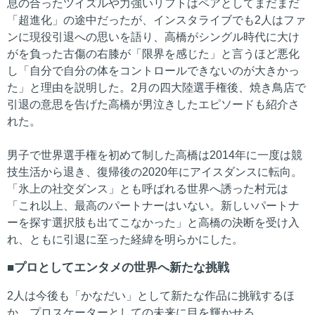
息の合ったツイズルや力強いリフトはペアとしてまだまだ
「超進化」の途中だったが、インスタライブでも2人はファ
ンに現役引退への思いを語り、高橋がシングル時代に大け
がを負った古傷の右膝が「限界を感じた」と言うほど悪化
し「自分で自分の体をコントロールできないのが大きかっ
た」と理由を説明した。2月の四大陸選手権後、焼き鳥店で
引退の意思を告げた高橋が男泣きしたエピソードも紹介さ
れた。
男子で世界選手権を初めて制した高橋は2014年に一度は競
技生活から退き、復帰後の2020年にアイスダンスに転向。
「氷上の社交ダンス」とも呼ばれる世界へ誘った村元は
「これ以上、最高のパートナーはいない。新しいパートナ
ーを探す選択肢も出てこなかった」と高橋の決断を受け入
れ、ともに引退に至った経緯を明らかにした。
プロとしてエンタメの世界へ新たな挑戦
2人は今後も「かなだい」として新たな作品に挑戦するほ
か、プロスケーターとしての未来に目を輝かせる。