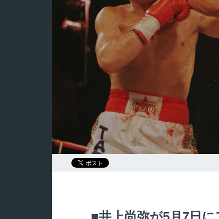
井上尚弥が5月7日