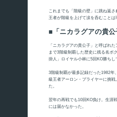
これまでも「階級の壁」に跳ね返さ
王者が階級を上げて涙を呑むことは
「ニカラグアの貴公
「ニカラグアの貴公子」と呼ばれた
まで3階級制覇した歴史に残る名ボク
掛人」ロイヤル小林に5回KO勝ちし
3階級制覇が最多記録だった1982
級王者アーロン・プライヤーに挑戦。
た。
翌年の再戦でも10回KO負け。生涯戦
には届かなかった。