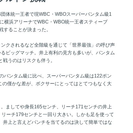
団体統一王者で現WBC・WBOスーパーバンタム級1
日に横浜アリーナでWBC・WBO統一王者スティーブ
挑戦することが決まった。
ランクされるなど全階級を通じて「世界最強」の呼び声
かるビッグマッチ。井上有利の見方も多いが、バンタム
と戦うのはリスクも伴う。
ットのバンタム級に比べ、スーパーバンタム級は122ポン
い。この僅かな差が、ボクサーにとってはとてつもなく大
。ましてや身長165センチ、リーチ171センチの井上
、リーチ179センチと一回り大きい。しかも足を使って
、井上と言えどパンチを当てるのは決して簡単ではな