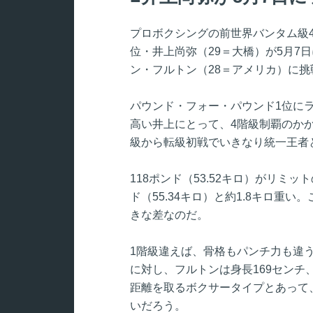
プロボクシングの前世界バンタム級4
位・井上尚弥（29＝大橋）が5月7
ン・フルトン（28＝アメリカ）に
パウンド・フォー・パウンド1位に
高い井上にとって、4階級制覇のか
級から転級初戦でいきなり統一王者
118ポンド（53.52キロ）がリミ
ド（55.34キロ）と約1.8キロ重
きな差なのだ。
1階級違えば、骨格もパンチ力も違う
に対し、フルトンは身長169センチ
距離を取るボクサータイプとあって
いだろう。