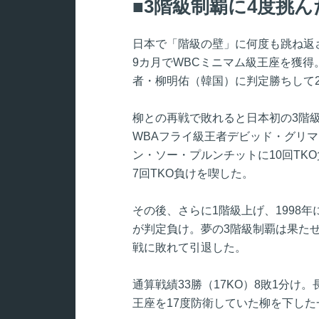
3階級制覇に4度挑ん
日本で「階級の壁」に何度も跳ね返さ
9カ月でWBCミニマム級王座を獲得。
者・柳明佑（韓国）に判定勝ちして
柳との再戦で敗れると日本初の3階級
WBAフライ級王者デビッド・グリマン
ン・ソー・プルンチットに10回TKO
7回TKO負けを喫した。
その後、さらに1階級上げ、1998
が判定負け。夢の3階級制覇は果た
戦に敗れて引退した。
通算戦績33勝（17KO）8敗1分
王座を17度防衛していた柳を下し