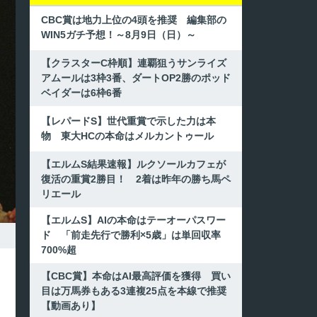
CBC賞は地力上位の4頭を推奨 編集部の
WIN5ガチ予想！～8月9日（日）～
【クラスターC枠順】連覇狙うサンライズ
アムールは3枠3番、ダートOP2勝のポッド
ベイダーは6枠6番
【レパードS】世代重賞で示した力は本
物 東大HCの本命はメルカントゥール
【エルムS結果速報】ルクソールカフェが
復活の重賞2勝目！ 2着は昨年の勝ち馬ペ
リエール
【エルムS】AIの本命はテーオーパスワー
ド 「前走先行で勝利×5歳」は単回収率
700%超
【CBC賞】本命はAI最高評価を獲得 買い
目は万馬券もある3連複25点を本線で推奨
【動画あり】