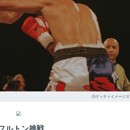
Ⓒゲッティイメージズ
にフルトン挑戦