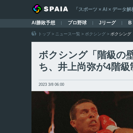
「スポーツ × AI × デ
AI勝敗予想
プロ野球
Jリーグ
B
トップ
>
ニュース一覧
>
ボクシング
>
ボクシング
ボクシング「階級の
ち、井上尚弥が4階級
2023 3/8 06:00