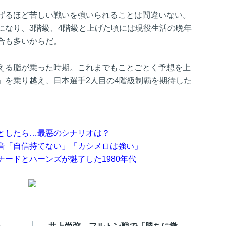
げるほど苦しい戦いを強いられることは間違いない。
になり、3階級、4階級と上げた頃には現役生活の晩年
合も多いからだ。
える脂が乗った時期。これまでもことごとく予想を上
」を乗り越え、日本選手2人目の4階級制覇を期待した
としたら…最悪のシナリオは？
音「自信持てない」「カシメロは強い」
ードとハーンズが魅了した1980年代