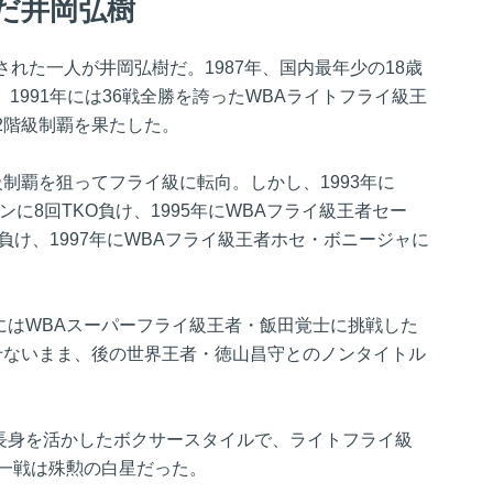
だ井岡弘樹
れた一人が井岡弘樹だ。1987年、国内最年少の18歳
1991年には36戦全勝を誇ったWBAライトフライ級王
2階級制覇を果たした。
制覇を狙ってフライ級に転向。しかし、1993年に
に8回TKO負け、1995年にWBAフライ級王者セー
負け、1997年にWBAフライ級王者ホセ・ボニージャに
年にはWBAスーパーフライ級王者・飯田覚士に挑戦した
せないまま、後の世界王者・徳山昌守とのノンタイトル
け。長身を活かしたボクサースタイルで、ライトフライ級
た一戦は殊勲の白星だった。