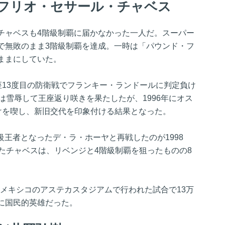
フリオ・セサール・チャベス
チャベスも4階級制覇に届かなかった一人だ。スーパー
で無敗のまま3階級制覇を達成。一時は「パウンド・フ
ままにしていた。
王座13度目の防衛戦でフランキー・ランドールに判定負け
は雪辱して王座返り咲きを果たしたが、1996年にオス
負けを喫し、新旧交代を印象付ける結果となった。
級王者となったデ・ラ・ホーヤと再戦したのが1998
たチャベスは、リベンジと4階級制覇を狙ったものの8
け。メキシコのアステカスタジアムで行われた試合で13万
に国民的英雄だった。