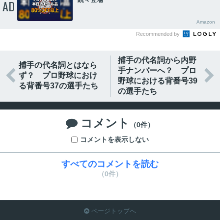
AD
Amazon
Recommended by
捕手の代名詞から内野
捕手の代名詞とはなら
手ナンバーへ？ プロ


ず？ プロ野球におけ
野球における背番号39
る背番号37の選手たち
の選手たち
コメント

（0件）
コメントを表示しない
すべてのコメントを読む
（0件）
ページトップへ
