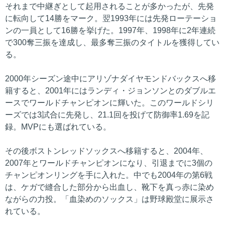
それまで中継ぎとして起用されることが多かったが、先発
に転向して14勝をマーク。翌1993年には先発ローテーショ
ンの一員として16勝を挙げた。1997年、1998年に2年連続
で300奪三振を達成し、最多奪三振のタイトルを獲得してい
る。
2000年シーズン途中にアリゾナダイヤモンドバックスへ移
籍すると、2001年にはランディ・ジョンソンとのダブルエ
ースでワールドチャンピオンに輝いた。このワールドシリ
ーズでは3試合に先発し、21.1回を投げて防御率1.69を記
録。MVPにも選ばれている。
その後ボストンレッドソックスへ移籍すると、2004年、
2007年とワールドチャンピオンになり、引退までに3個の
チャンピオンリングを手に入れた。中でも2004年の第6戦
は、ケガで縫合した部分から出血し、靴下を真っ赤に染め
ながらの力投。「血染めのソックス」は野球殿堂に展示さ
れている。