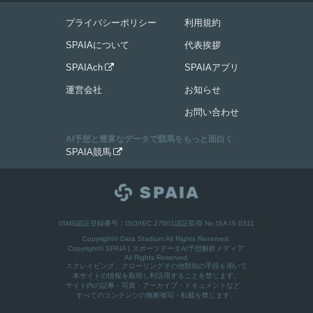
プライバシーポリシー
利用規約
SPAIAについて
代表挨拶
SPAIAch
SPAIAアプリ

運営会社
お知らせ
お問い合わせ
AI予想と豊富なデータで競馬をもっと面白く
SPAIA競馬

ISMS認証登録番号：ISO/IEC 27001認証取得 No.ISA IS 0311
Copyright© Data Stadium All Rights Reserved.
Copyright©
SPAIA | スポーツデータAI予想解析メディア
All Rights Reserved.
スクレイピング、クローリングその他類似の手段を用いて
本サイトの情報を取得し利活用することを禁じます。
サイト内の記事・写真・アーカイブ・ドキュメントなど、
すべてのコンテンツの無断複写・転載を禁じます。