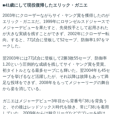
41歳にして現役復帰したエリック・ガニエ
2003年にクローザーながらサイ・ヤング賞を獲得したのが
エリック・ガニエだ。1999年にロサンゼルスドジャースで
メジャーデビューを果たすと、先発投手として起用された
が大きな実績を残すことができず、2002年にクローザー転
向。すると、77試合に登板して52セーブ、防御率1.97をマ
ークした。
翌2003年には77試合に登板して2勝3敗55セーブ、防御率
1.20という圧倒的な成績を残してサイ・ヤング賞を受賞。
初タイトルとなる最多セーブにも輝いた。翌2004年も45セ
ーブを挙げるなど活躍したが、それ以降は故障もあって満
足な投球をできず、2008年をもってメジャーリーグの舞台
から姿を消している。
ガニエはメジャーデビュー3年目から背番号｢38｣を背負う
と、その後はレッドソックス時代を除き、常に｢38｣を着用
していた。2009年からは独立リーグなどでプレーを続け、