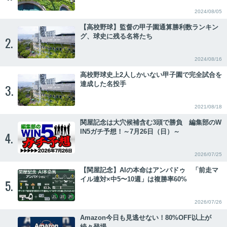
2024/08/05
【高校野球】監督の甲子園通算勝利数ランキン
グ、球史に残る名将たち
2.
2024/08/16
高校野球史上2人しかいない甲子園で完全試合を
達成した名投手
3.
2021/08/18
関屋記念は大穴候補含む3頭で勝負 編集部のW
IN5ガチ予想！～7月26日（日）～
4.
2026/07/25
【関屋記念】AIの本命はアンパドゥ 「前走マ
イル連対×中5〜10週」は複勝率60%
5.
2026/07/26
Amazon今日も見逃せない！80%OFF以上が
続々登場