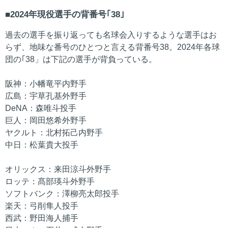
2024年現役選手の背番号｢38｣
過去の選手を振り返っても名球会入りするような選手はお
らず、地味な番号のひとつと言える背番号38。2024年各球
団の｢38」は下記の選手が背負っている。
阪神：小幡竜平内野手
広島：宇草孔基外野手
DeNA：森唯斗投手
巨人：岡田悠希外野手
ヤクルト：北村拓己内野手
中日：松葉貴大投手
オリックス：来田涼斗外野手
ロッテ：髙部瑛斗外野手
ソフトバンク：澤柳亮太郎投手
楽天：弓削隼人投手
西武：野田海人捕手