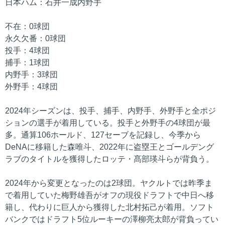
日本ハム：石井一成内野手
不在：0球団
永久欠番：0球団
投手：4球団
捕手：1球団
内野手：3球団
外野手：4球団
2024年シーズンは、投手、捕手、内野手、外野手と全ポジ
ションの選手が着用している。投手と外野手の4球団が最
多。通算106ホールド、127セーブを記録し、今季から
DeNAに移籍した森唯斗、2022年に盗塁王とゴールデング
ラブのタイトルを獲得したロッテ・髙部瑛斗らが背負う。
2024年から変更となったのは2球団。ヤクルトでは昨季ま
で着用していた梅野雄吾がオフの現役ドラフトで中日へ移
籍し、代わりに巨人から獲得した北村拓己が着用。ソフト
バンクではドラフト5位ルーキーの澤柳亮太郎が背負ってい