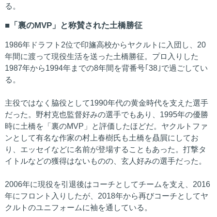
る。
「裏のMVP」と称賛された土橋勝征
1986年ドラフト2位で印旛高校からヤクルトに入団し、20
年間に渡って現役生活を送った土橋勝征。プロ入りした
1987年から1994年までの8年間を背番号｢38｣で過ごしてい
る。
主役ではなく脇役として1990年代の黄金時代を支えた選手
だった。野村克也監督好みの選手でもあり、1995年の優勝
時に土橋を「裏のMVP」と評価したほどだ。ヤクルトファ
ンとして有名な作家の村上春樹氏も土橋を贔屓にしてお
り、エッセイなどに名前が登場することもあった。打撃タ
イトルなどの獲得はないものの、玄人好みの選手だった。
2006年に現役を引退後はコーチとしてチームを支え、2016
年にフロント入りしたが、2018年から再びコーチとしてヤ
クルトのユニフォームに袖を通している。