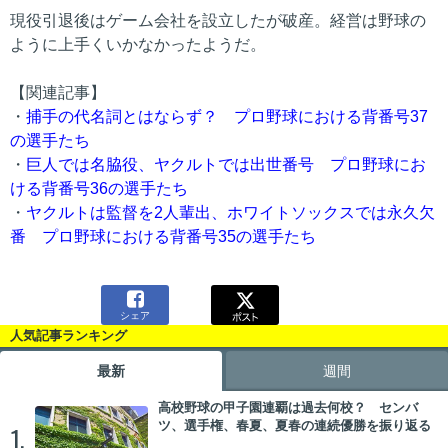
現役引退後はゲーム会社を設立したが破産。経営は野球の
ように上手くいかなかったようだ。
【関連記事】
・
捕手の代名詞とはならず？ プロ野球における背番号37
の選手たち
・
巨人では名脇役、ヤクルトでは出世番号 プロ野球にお
ける背番号36の選手たち
・
ヤクルトは監督を2人輩出、ホワイトソックスでは永久欠
番 プロ野球における背番号35の選手たち

シェア
人気記事ランキング
最新
週間
高校野球の甲子園連覇は過去何校？ センバ
ツ、選手権、春夏、夏春の連続優勝を振り返る
1.