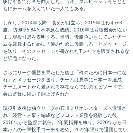
駆け引きで打者を翻弄した。当時、ダルビッシュ有らとと
もにチームを支えていた一人でもある。
しかし、2014年以降、衰えが目立ち、2015年はわずか3
勝、防御率5.84と不本意な成績。2016年は登板機会がない
まま現役引退を表明する。当時、優勝争いをしていたチー
ムを鼓舞するために「俺のために優勝しろ」とメッセージ
を送り、そのメッセージが書かれたTシャツも販売されるな
ど話題になった。
さらにリーグ優勝を果たした後は「俺のために日本一にな
れ」とメッセージを送り、チームは見事に日本一を達成。
チームメートから愛される存在ならではのエピソードで、
栗山監督に続いて胴上げされた。
現役引退後は独立リーグの石川ミリオンスターズへ派遣さ
れ、経営・人事・編成などフロント業務を経験した後、
2018年から監督に就任。2年間指揮を執り、2020年から日
本ハムの一軍投手コーチを務め、2022年限りで退団してい