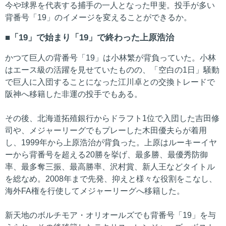
今や球界を代表する捕手の一人となった甲斐。投手が多い
背番号「19」のイメージを変えることができるか。
「19」で始まり「19」で終わった上原浩治
かつて巨人の背番号「19」は小林繁が背負っていた。小林
はエース級の活躍を見せていたものの、「空白の1日」騒動
で巨人に入団することになった江川卓との交換トレードで
阪神へ移籍した非運の投手でもある。
その後、北海道拓殖銀行からドラフト1位で入団した吉田修
司や、メジャーリーグでもプレーした木田優夫らが着用
し、1999年から上原浩治が背負った。上原はルーキーイヤ
ーから背番号を超える20勝を挙げ、最多勝、最優秀防御
率、最多奪三振、最高勝率、沢村賞、新人王などタイトル
を総なめ。2008年まで先発、抑えと様々な役割をこなし、
海外FA権を行使してメジャーリーグへ移籍した。
新天地のボルチモア・オリオールズでも背番号「19」を与