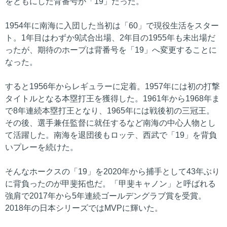
をともにした背番号が「19」だった。
1954年に南海に入団した当初は「60」で現役生活をスター
ト。1年目はわずか9試合出場、2年目の1955年も未出場だ
ったが、期待のホープは背番号を「19」へ変更することに
なった。
すると1956年からレギュラーに定着。1957年には初の打撃
タイトルとなる本塁打王を獲得した。1961年から1968年ま
で8年連続本塁打王となり、1965年には戦後初の三冠王。
その後、選手兼任監督に就任するなど南海の中心人物とし
て活躍した。南海を退団後もロッテ、西武で「19」を背負
いプレーを続けた。
そんなホークスの「19」を2020年から捕手として43年ぶり
に背負ったのが甲斐拓也だ。「甲斐キャノン」と呼ばれる
強肩で2017年から5年連続ゴールデングラブ賞を受賞。
2018年の日本シリーズではMVPに輝いた。