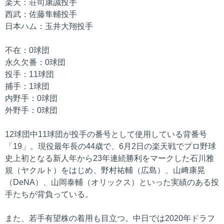
楽天：荘司康誠投手
西武：佐藤隼輔投手
日本ハム：玉井大翔投手
不在：0球団
永久欠番：0球団
投手：11球団
捕手：1球団
内野手：0球団
外野手：0球団
12球団中11球団が投手の番号として使用している背番号
「19」。現役最年長の44歳で、6月2日の楽天戦でプロ野球
史上初となる新人年から23年連続勝利をマークした石川雅
規（ヤクルト）をはじめ、野村祐輔（広島）、山﨑康晃
（DeNA）、山岡泰輔（オリックス）といった実績のある投
手たちが背負っている。
また、若手有望株の着用も目立つ。中日では2020年ドラフ