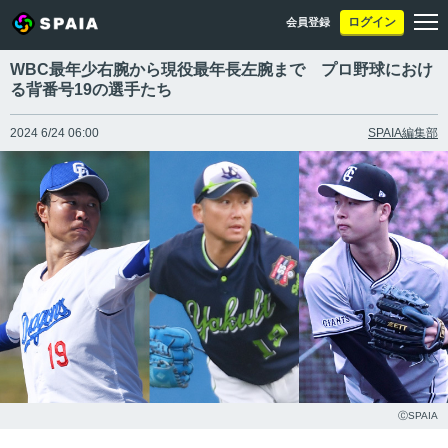
ログイン
会員登録
WBC最年少右腕から現役最年長左腕まで プロ野球におけ
る背番号19の選手たち
2024 6/24 06:00
SPAIA編集部
ⒸSPAIA