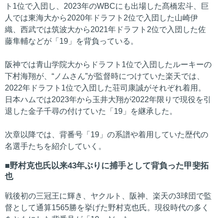
ト1位で入団し、2023年のWBCにも出場した髙橋宏斗、巨
人では東海大から2020年ドラフト2位で入団した山崎伊
織、西武では筑波大から2021年ドラフト2位で入団した佐
藤隼輔などが「19」を背負っている。
阪神では青山学院大からドラフト1位で入団したルーキーの
下村海翔が、“ノムさん”が監督時につけていた楽天では、
2022年ドラフト1位で入団した荘司康誠がそれぞれ着用。
日本ハムでは2023年から玉井大翔が2022年限りで現役を引
退した金子千尋の付けていた「19」を継承した。
次章以降では、背番号「19」の系譜や着用していた歴代の
名選手たちを紹介していく。
野村克也氏以来43年ぶりに捕手として背負った甲斐拓
也
戦後初の三冠王に輝き、ヤクルト、阪神、楽天の3球団で監
督として通算1565勝を挙げた野村克也氏。現役時代の多く