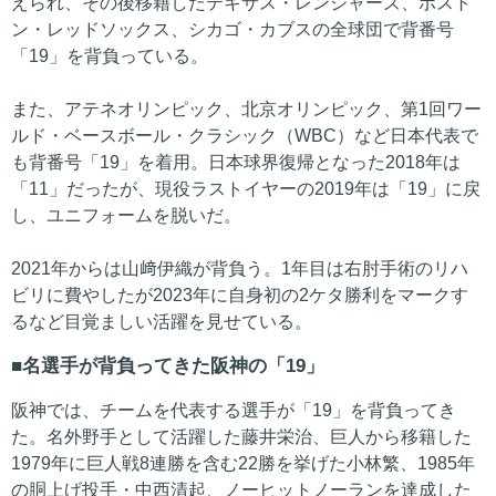
えられ、その後移籍したテキサス・レンジャーズ、ボスト
ン・レッドソックス、シカゴ・カブスの全球団で背番号
「19」を背負っている。
また、アテネオリンピック、北京オリンピック、第1回ワー
ルド・ベースボール・クラシック（WBC）など日本代表で
も背番号「19」を着用。日本球界復帰となった2018年は
「11」だったが、現役ラストイヤーの2019年は「19」に戻
し、ユニフォームを脱いだ。
2021年からは山﨑伊織が背負う。1年目は右肘手術のリハ
ビリに費やしたが2023年に自身初の2ケタ勝利をマークす
るなど目覚ましい活躍を見せている。
名選手が背負ってきた阪神の「19」
阪神では、チームを代表する選手が「19」を背負ってき
た。名外野手として活躍した藤井栄治、巨人から移籍した
1979年に巨人戦8連勝を含む22勝を挙げた小林繁、1985年
の胴上げ投手・中西清起、ノーヒットノーランを達成した