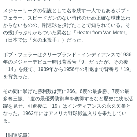
メジャーリーグの伝説として名を残す一人でもあるボブ・
フェラー。スピードガンのない時代のため正確な球速はわ
からないものの、剛速球を投げたことで知られている。そ
の投げっぷりからついた異名は「Heater from Van Meter」
（日本では「火の玉投手」）だった。
ボブ・フェラーはクリーブランド・インディアンスで1936
年のメジャーデビュー時は背番号「9」だったが、その後
「14」を経て、1939年から1956年の引退まで背番号「19」
を背負った。
その間に挙げた勝利数は実に266。6度の最多勝、7度の最
多奪三振、1度の最優秀防御率を獲得するなど歴史に残る活
躍を見せ、引退後に「19」はインディアンスの永久欠番と
なった。1962年にはアメリカ野球殿堂入りを果たしてい
る。
【関連記事】