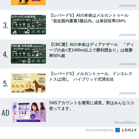
2026/08/09
【レパードS】AIの本命はメルカントゥール
「前走国内重賞3着以内」は単回収率194%
3.
2026/08/09
【CBC賞】AIの本命はディアナザール 「ディ
ープの血×芝1400m以上で勝利歴あり」は複勝
4.
率50%超
2026/08/09
【レパードS】メルカントゥール、ドンエレク
トスは消し ハイブリッド式消去法
5.
2026/08/05
SNSアカウントを着実に成長。実はみんなココ
使ってます。
AD
Dreaw合同会社
Recommended by