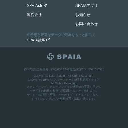
SPAIAch
SPAIAアプリ

運営会社
お知らせ
お問い合わせ
AI予想と豊富なデータで競馬をもっと面白く
SPAIA競馬

ISMS認証登録番号：ISO/IEC 27001認証取得 No.ISA IS 0311
Copyright© Data Stadium All Rights Reserved.
Copyright©
SPAIA | スポーツデータAI予想解析メディア
All Rights Reserved.
スクレイピング、クローリングその他類似の手段を用いて
本サイトの情報を取得し利活用することを禁じます。
サイト内の記事・写真・アーカイブ・ドキュメントなど、
すべてのコンテンツの無断複写・転載を禁じます。