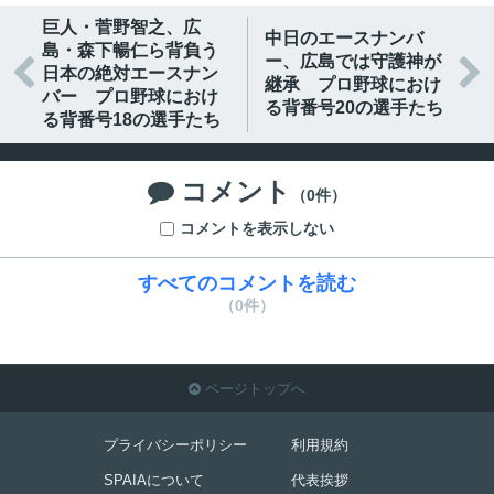
巨人・菅野智之、広
中日のエースナンバ
島・森下暢仁ら背負う
ー、広島では守護神が


日本の絶対エースナン
継承 プロ野球におけ
バー プロ野球におけ
る背番号20の選手たち
る背番号18の選手たち
コメント

（0件）
コメントを表示しない
すべてのコメントを読む
（0件）
ページトップへ

プライバシーポリシー
利用規約
SPAIAについて
代表挨拶