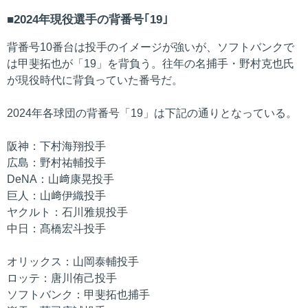
2024年現役選手の背番号｢19｣
背番号10番台は投手のイメージが強いが、ソフトバンクで
は甲斐拓也が「19」を背負う。往年の名捕手・野村克也氏
が現役時代に背負っていた番号だ。
2024年各球団の背番号「19」は下記の通りとなっている。
阪神：下村海翔投手
広島：野村祐輔投手
DeNA：山﨑康晃投手
巨人：山﨑伊織投手
ヤクルト：石川雅規投手
中日：髙橋宏斗投手
オリックス：山岡泰輔投手
ロッテ：唐川侑己投手
ソフトバンク：甲斐拓也捕手