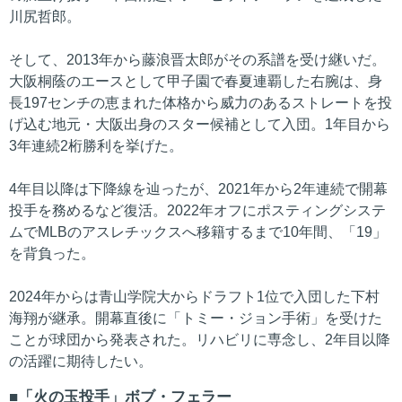
川尻哲郎。
そして、2013年から藤浪晋太郎がその系譜を受け継いだ。
大阪桐蔭のエースとして甲子園で春夏連覇した右腕は、身
長197センチの恵まれた体格から威力のあるストレートを投
げ込む地元・大阪出身のスター候補として入団。1年目から
3年連続2桁勝利を挙げた。
4年目以降は下降線を辿ったが、2021年から2年連続で開幕
投手を務めるなど復活。2022年オフにポスティングシステ
ムでMLBのアスレチックスへ移籍するまで10年間、「19」
を背負った。
2024年からは青山学院大からドラフト1位で入団した下村
海翔が継承。開幕直後に「トミー・ジョン手術」を受けた
ことが球団から発表された。リハビリに専念し、2年目以降
の活躍に期待したい。
「火の玉投手」ボブ・フェラー