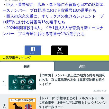
・
巨人・菅野智之、広島・森下暢仁ら背負う日本の絶対エ
ースナンバー プロ野球における背番号18の選手たち
・
巨人の永久欠番に、オリックスの生けるレジェンド プ
ロ野球における背番号16の選手たち
・
2024年開幕投手4人、ドラ1新人3人が背負う新エースナ
ンバー プロ野球における背番号17の選手たち

シェア
人気記事ランキング
最新
週間
【CBC賞】メンバー最上位の地力を持ち展開利
もある 京大競馬研の本命は重賞初制覇を狙う
1.
レイピア
2026/08/09
【レパードS予想印まとめ】メルカントゥール
に本命集中 2番手以下は混戦もショウナンバン
2.
ライが一歩リード