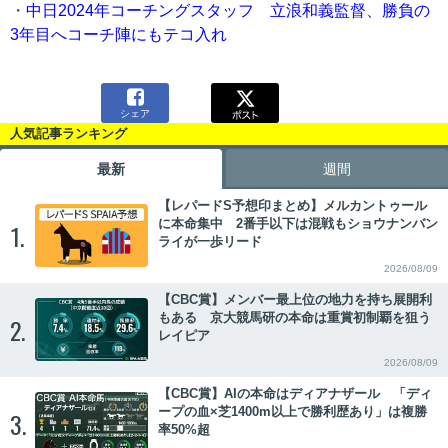
・
中日2024年コーチングスタッフ 立浪和義監督、勝負の
3年目へコーチ陣にもテコ入れ

シェア
人気記事ランキング
最新
週間
【レパードS予想印まとめ】メルカントゥール
に本命集中 2番手以下は混戦もショウナンバン
1.
ライが一歩リード
2026/08/09
【CBC賞】メンバー最上位の地力を持ち展開利
もある 京大競馬研の本命は重賞初制覇を狙う
2.
レイピア
2026/08/09
【CBC賞】AIの本命はディアナザール 「ディ
ープの血×芝1400m以上で勝利歴あり」は複勝
3.
率50%超