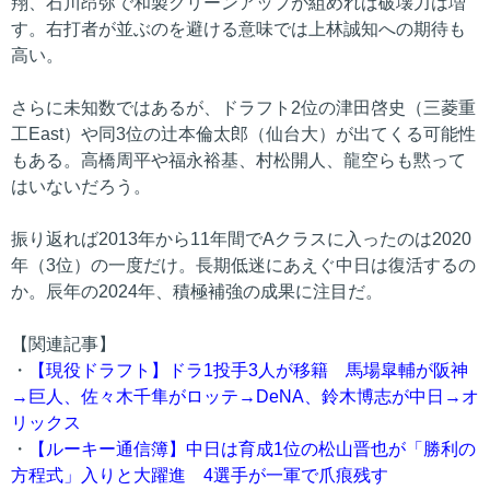
翔、石川昂弥で和製クリーンアップが組めれば破壊力は増
す。右打者が並ぶのを避ける意味では上林誠知への期待も
高い。
さらに未知数ではあるが、ドラフト2位の津田啓史（三菱重
工East）や同3位の辻本倫太郎（仙台大）が出てくる可能性
もある。高橋周平や福永裕基、村松開人、龍空らも黙って
はいないだろう。
振り返れば2013年から11年間でAクラスに入ったのは2020
年（3位）の一度だけ。長期低迷にあえぐ中日は復活するの
か。辰年の2024年、積極補強の成果に注目だ。
【関連記事】
・
【現役ドラフト】ドラ1投手3人が移籍 馬場皐輔が阪神
→巨人、佐々木千隼がロッテ→DeNA、鈴木博志が中日→オ
リックス
・
【ルーキー通信簿】中日は育成1位の松山晋也が「勝利の
方程式」入りと大躍進 4選手が一軍で爪痕残す