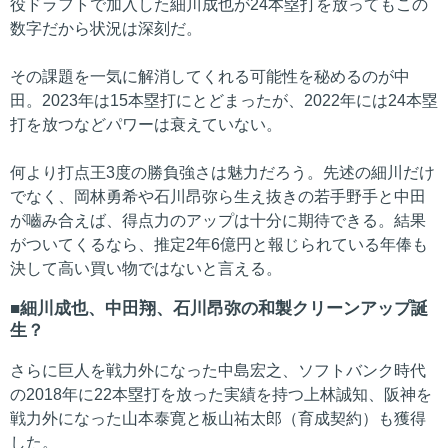
役ドラフトで加入した細川成也が24本塁打を放ってもこの
数字だから状況は深刻だ。
その課題を一気に解消してくれる可能性を秘めるのが中
田。2023年は15本塁打にとどまったが、2022年には24本塁
打を放つなどパワーは衰えていない。
何より打点王3度の勝負強さは魅力だろう。先述の細川だけ
でなく、岡林勇希や石川昂弥ら生え抜きの若手野手と中田
が嚙み合えば、得点力のアップは十分に期待できる。結果
がついてくるなら、推定2年6億円と報じられている年俸も
決して高い買い物ではないと言える。
細川成也、中田翔、石川昂弥の和製クリーンアップ誕
生？
さらに巨人を戦力外になった中島宏之、ソフトバンク時代
の2018年に22本塁打を放った実績を持つ上林誠知、阪神を
戦力外になった山本泰寛と板山祐太郎（育成契約）も獲得
した。