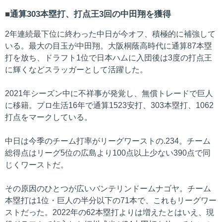
通算303本塁打、打点王3回の中田翔を獲得
2年連続最下位に終わった中日が今オフ、積極的に補強して
いる。最大の目玉が中田翔。大阪桐蔭高時代に通算87本塁
打を放ち、ドラフト1位で日本ハムに入団後は3度の打点王
に輝くなどスラッガーとして活躍した。
2021年シーズン中に不祥事が発覚し、無償トレードで巨人
に移籍。プロ生活16年で通算1523安打、303本塁打、1062
打点をマークしている。
中日は今季のチーム打率がリーグワーストの.234。チーム
総得点はリーグ5位の広島より100点以上少ない390点で同
じくワーストだ。
その原因のひとつが広いバンテリンドームナゴヤ。チーム
本塁打は1位・巨人の半分以下の71本で、これもリーグワー
ストだった。2022年の62本塁打よりは増えたとはいえ、現