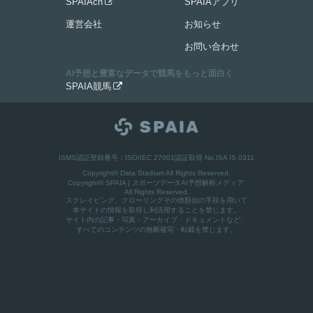
SPAIAch
SPAIAアプリ

運営会社
お知らせ
お問い合わせ
AI予想と豊富なデータで競馬をもっと面白く
SPAIA競馬

ISMS認証登録番号：ISO/IEC 27001認証取得 No.ISA IS 0311
Copyright© Data Stadium All Rights Reserved.
Copyright©
SPAIA | スポーツデータAI予想解析メディア
All Rights Reserved.
スクレイピング、クローリングその他類似の手段を用いて
本サイトの情報を取得し利活用することを禁じます。
サイト内の記事・写真・アーカイブ・ドキュメントなど、
すべてのコンテンツの無断複写・転載を禁じます。