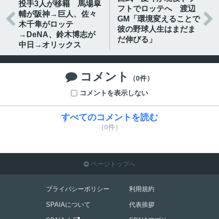
投手3人が移籍 馬場皐
フトでロッテへ 渡辺
輔が阪神→巨人、佐々


GM「環境変えることで
木千隼がロッテ
彼の野球人生はまだま
→DeNA、鈴木博志が
だ伸びる」
中日→オリックス
コメント

（0件）
コメントを表示しない
すべてのコメントを読む
（0件）
ページトップへ

プライバシーポリシー
利用規約
SPAIAについて
代表挨拶