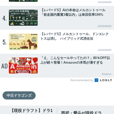
2026/08/09
【レパードS】AIの本命はメルカントゥール
「前走国内重賞3着以内」は単回収率194%
4.
2026/08/09
【レパードS】メルカントゥール、ドンエレク
トスは消し ハイブリッド式消去法
5.
2026/08/05
「え、こんなセールやってたの？」80％OFF以
上が続々登場！Amazonの本気が凄すぎる
AD
Amazon
Recommended by
中日ドラゴンズ
【現役ドラフト】ドラ1
西武・愛斗が現役ドラ