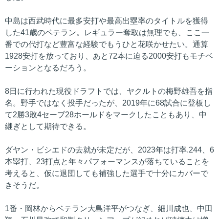
中島は西武時代に最多安打や最高出塁率のタイトルを獲得
した41歳のベテラン。レギュラー奪取は無理でも、ここ一
番での代打など豊富な経験でもうひと花咲かせたい。通算
1928安打を放っており、あと72本に迫る2000安打もモチベ
ーションとなるだろう。
8日に行われた現役ドラフトでは、ヤクルトの梅野雄吾を指
名。野手ではなく投手だったが、2019年に68試合に登板し
て2勝3敗4セーブ28ホールドをマークしたこともあり、中
継ぎとして期待できる。
ダヤン・ビシエドの去就が未定だが、2023年は打率.244、6
本塁打、23打点と年々パフォーマンスが落ちていることを
考えると、仮に退団しても補強した選手で十分にカバーで
きそうだ。
1番・岡林からベテラン大島洋平がつなぎ、細川成也、中田