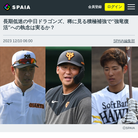
ログイン
会員登録
長期低迷の中日ドラゴンズ、稀に見る積極補強で“強竜復
活”への執念は実るか？
2023 12/10 06:00
SPAIA編集部
ⒸSPAIA